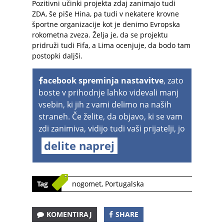
Pozitivni učinki projekta zdaj zanimajo tudi
ZDA, še piše Hina, pa tudi v nekatere krovne
športne organizacije kot je denimo Evropska
rokometna zveza. Želja je, da se projektu
pridruži tudi Fifa, a Lima ocenjuje, da bodo tam
postopki daljši.
acebook spreminja nastavitve
, zato
boste v prihodnje lahko videvali manj
vsebin, ki jih z vami delimo na naših
straneh. Če želite, da objavo, ki se vam
zdi zanimiva, vidijo tudi vaši prijatelji, jo
delite naprej
Tag
nogomet
,
Portugalska
KOMENTIRAJ
SHARE