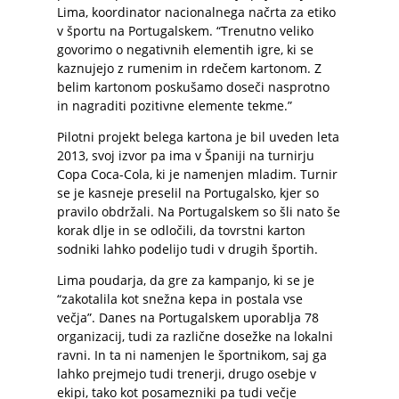
Lima, koordinator nacionalnega načrta za etiko
v športu na Portugalskem. “Trenutno veliko
govorimo o negativnih elementih igre, ki se
kaznujejo z rumenim in rdečem kartonom. Z
belim kartonom poskušamo doseči nasprotno
in nagraditi pozitivne elemente tekme.”
Pilotni projekt belega kartona je bil uveden leta
2013, svoj izvor pa ima v Španiji na turnirju
Copa Coca-Cola, ki je namenjen mladim. Turnir
se je kasneje preselil na Portugalsko, kjer so
pravilo obdržali. Na Portugalskem so šli nato še
korak dlje in se odločili, da tovrstni karton
sodniki lahko podelijo tudi v drugih športih.
Lima poudarja, da gre za kampanjo, ki se je
“zakotalila kot snežna kepa in postala vse
večja”. Danes na Portugalskem uporablja 78
organizacij, tudi za različne dosežke na lokalni
ravni. In ta ni namenjen le športnikom, saj ga
lahko prejmejo tudi trenerji, drugo osebje v
ekipi, tako kot posamezniki pa tudi večje