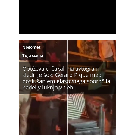
Nogomet
Tuja scena
Oboževalci čakali na avtogram,
sledil je šok: Gerard Pique med
poslušanjem glasovnega sporočila
padel v luknjo v tleh!