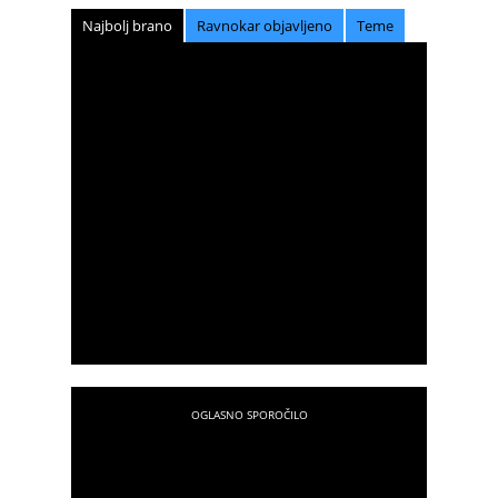
Najbolj brano
Ravnokar objavljeno
Teme