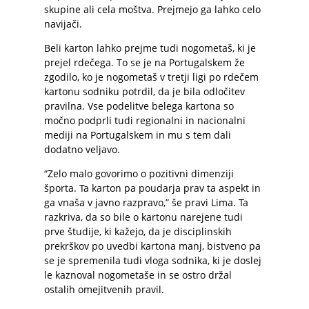
skupine ali cela moštva. Prejmejo ga lahko celo
navijači.
Beli karton lahko prejme tudi nogometaš, ki je
prejel rdečega. To se je na Portugalskem že
zgodilo, ko je nogometaš v tretji ligi po rdečem
kartonu sodniku potrdil, da je bila odločitev
pravilna. Vse podelitve belega kartona so
močno podprli tudi regionalni in nacionalni
mediji na Portugalskem in mu s tem dali
dodatno veljavo.
“Zelo malo govorimo o pozitivni dimenziji
športa. Ta karton pa poudarja prav ta aspekt in
ga vnaša v javno razpravo,” še pravi Lima. Ta
razkriva, da so bile o kartonu narejene tudi
prve študije, ki kažejo, da je disciplinskih
prekrškov po uvedbi kartona manj, bistveno pa
se je spremenila tudi vloga sodnika, ki je doslej
le kaznoval nogometaše in se ostro držal
ostalih omejitvenih pravil.