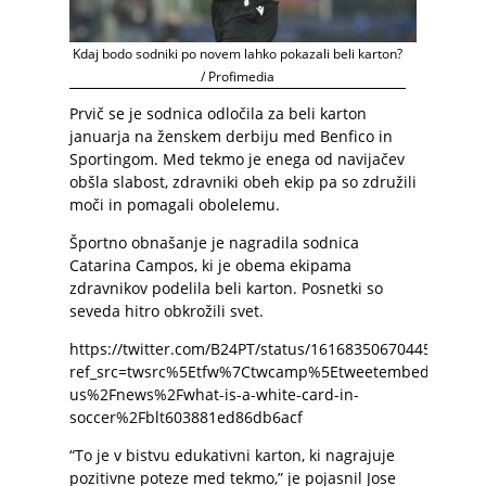
Kdaj bodo sodniki po novem lahko pokazali beli karton?
/ Profimedia
Prvič se je sodnica odločila za beli karton
januarja na ženskem derbiju med Benfico in
Sportingom. Med tekmo je enega od navijačev
obšla slabost, zdravniki obeh ekip pa so združili
moči in pomagali obolelemu.
Športno obnašanje je nagradila sodnica
Catarina Campos, ki je obema ekipama
zdravnikov podelila beli karton. Posnetki so
seveda hitro obkrožili svet.
https://twitter.com/B24PT/status/1616835067044577280?
ref_src=twsrc%5Etfw%7Ctwcamp%5Etweetembed%7Ctwt
us%2Fnews%2Fwhat-is-a-white-card-in-
soccer%2Fblt603881ed86db6acf
“To je v bistvu edukativni karton, ki nagrajuje
pozitivne poteze med tekmo,” je pojasnil Jose