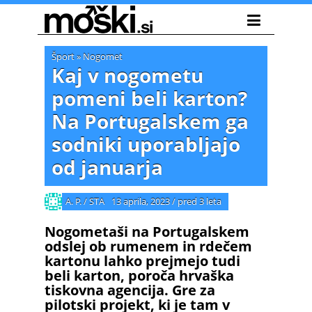
Šport
»
Nogomet
Kaj v nogometu
pomeni beli karton?
Na Portugalskem ga
sodniki uporabljajo
od januarja
A. P. / STA
13 aprila, 2023
/
pred 3 leta
Nogometaši na Portugalskem
odslej ob rumenem in rdečem
kartonu lahko prejmejo tudi
beli karton, poroča hrvaška
tiskovna agencija. Gre za
pilotski projekt, ki je tam v