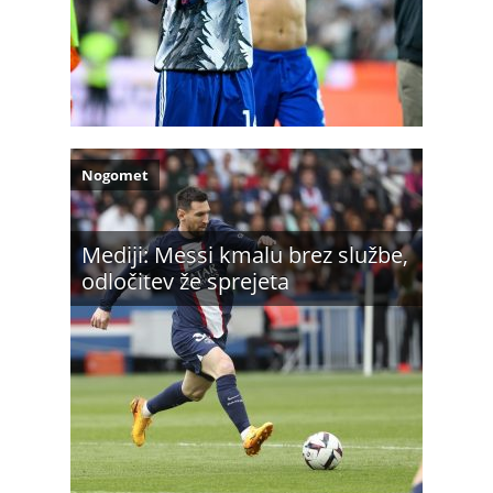
Nogomet
Mediji: Messi kmalu brez službe,
odločitev že sprejeta