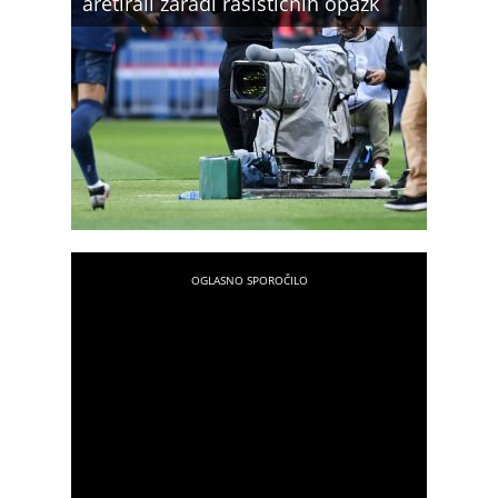
aretirali zaradi rasističnih opazk