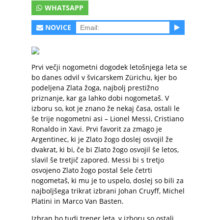
WHATSAPP
NOVICE
Prvi večji nogometni dogodek letošnjega leta se
bo danes odvil v švicarskem Zürichu, kjer bo
podeljena Zlata žoga, najbolj prestižno
priznanje, kar ga lahko dobi nogometaš. V
izboru so, kot je znano že nekaj časa, ostali le
še trije nogometni asi – Lionel Messi, Cristiano
Ronaldo in Xavi. Prvi favorit za zmago je
Argentinec, ki je Zlato žogo doslej osvojil že
dvakrat, ki bi, če bi Zlato žogo osvojil še letos,
slavil še tretjič zapored. Messi bi s tretjo
osvojeno Zlato žogo postal šele četrti
nogometaš, ki mu je to uspelo, doslej so bili za
najboljšega trikrat izbrani Johan Cruyff, Michel
Platini in Marco Van Basten.
Izbran bo tudi trener leta, v izboru so ostali