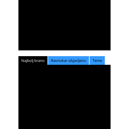
Najbolj brano
Ravnokar objavljeno
Teme