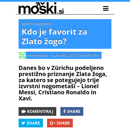
Šport
»
Nogomet
Kdo je favorit za
Zlato žogo?
Nogomania
9 januarja, 2012
/
pred 15 let
Danes bo v Zürichu podeljeno
prestižno priznanje Zlata žoga,
za katero se potegujejo trije
izvrstni nogometaši – Lionel
Messi, Cristiano Ronaldo in
Xavi.
KOMENTIRAJ
SHARE
SHARE
SHARE