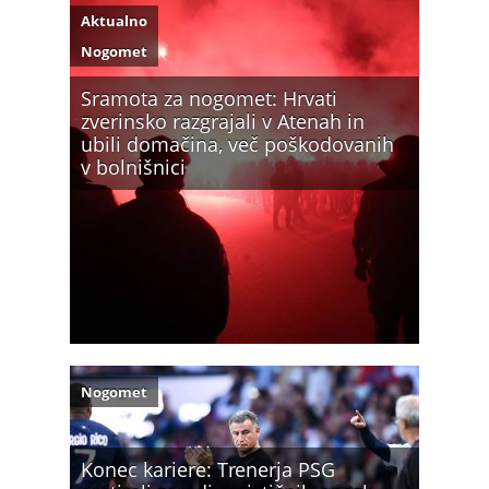
Aktualno
Nogomet
Sramota za nogomet: Hrvati
zverinsko razgrajali v Atenah in
ubili domačina, več poškodovanih
v bolnišnici
Nogomet
Konec kariere: Trenerja PSG