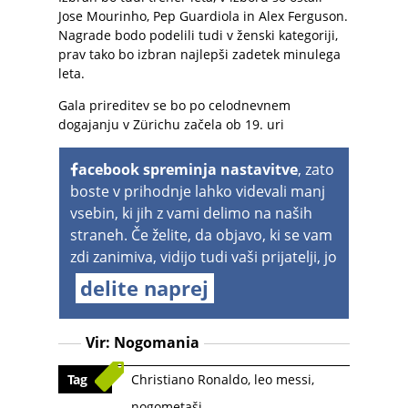
Jose Mourinho, Pep Guardiola in Alex Ferguson.
Nagrade bodo podelili tudi v ženski kategoriji,
prav tako bo izbran najlepši zadetek minulega
leta.
Gala prireditev se bo po celodnevnem
dogajanju v Zürichu začela ob 19. uri
acebook spreminja nastavitve
, zato
boste v prihodnje lahko videvali manj
vsebin, ki jih z vami delimo na naših
straneh. Če želite, da objavo, ki se vam
zdi zanimiva, vidijo tudi vaši prijatelji, jo
delite naprej
Vir:
Nogomania
Tag
Christiano Ronaldo
,
leo messi
,
nogometaši