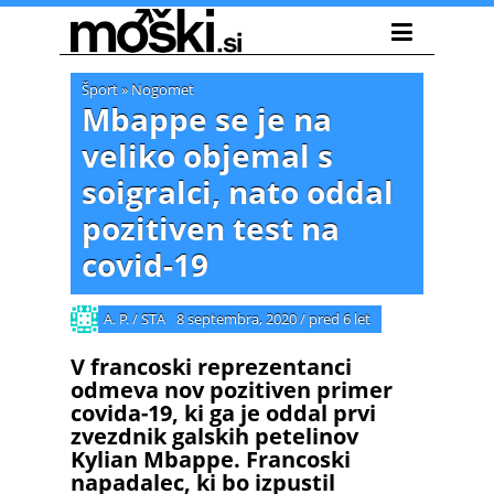
Šport
»
Nogomet
Mbappe se je na
veliko objemal s
soigralci, nato oddal
pozitiven test na
covid-19
A. P. / STA
8 septembra, 2020
/
pred 6 let
V francoski reprezentanci
odmeva nov pozitiven primer
covida-19, ki ga je oddal prvi
zvezdnik galskih petelinov
Kylian Mbappe. Francoski
napadalec, ki bo izpustil