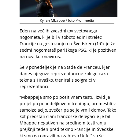
Kylian Mbappe / foto:Profimedia
Eden največjih zvezdnikov svetovnega
nogometa, ki je bil v soboto edini strelec
Francije na gostovanju na Švedskem (1:0), je že
sedmi nogometaš pariškega PSG, ki je pozitiven
na novi koronavirus.
Še v ponedeljek je na Stade de Franceu, kjer
danes njegove reprezentančne kolege čaka
tekma s Hrvaško, treniral s soigralci v
reprezentanci.
“Mbappeja smo po pozitivnem testu, izvid je
prejel po ponedeljkovem treningu, premestili v
samoizolacijo, zvečer pa se je vrnil domov. Tako
kot preostali člani francoske delegacije je bil
Mbappe negativen na sredinem testiranju
prejšnji teden pred tekmo Francije in Švedske,
ki smo ga opravili na zahtevo Uefe,” so še