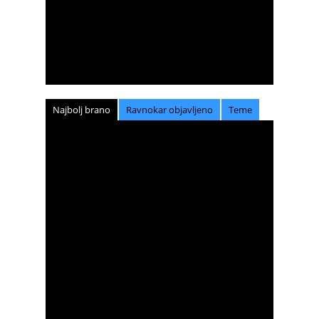
Najbolj brano
Ravnokar objavljeno
Teme