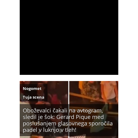
Nogomet
Tuja scena
Oboževalci čakali na avtogram,
sledil je šok: Gerard Pique med
poslušanjem glasovnega sporočila
padel v luknjo v tleh!