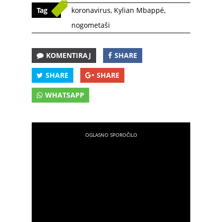
Tag
koronavirus
,
Kylian Mbappé
,
nogometaši
KOMENTIRAJ
SHARE
SHARE
SHARE
WHATSAPP