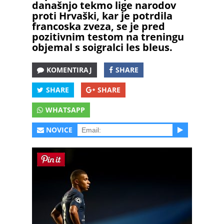
današnjo tekmo lige narodov
proti Hrvaški, kar je potrdila
francoska zveza, se je pred
pozitivnim testom na treningu
objemal s soigralci les bleus.
KOMENTIRAJ
SHARE
SHARE
SHARE
WHATSAPP
NOVICE