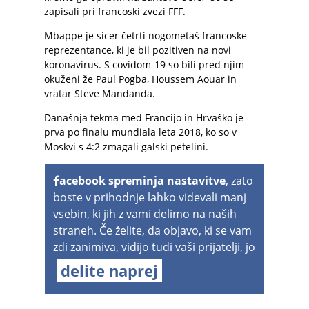
zapisali pri francoski zvezi FFF.
Mbappe je sicer četrti nogometaš francoske
reprezentance, ki je bil pozitiven na novi
koronavirus. S covidom-19 so bili pred njim
okuženi že Paul Pogba, Houssem Aouar in
vratar Steve Mandanda.
Današnja tekma med Francijo in Hrvaško je
prva po finalu mundiala leta 2018, ko so v
Moskvi s 4:2 zmagali galski petelini.
acebook spreminja nastavitve
, zato
boste v prihodnje lahko videvali manj
vsebin, ki jih z vami delimo na naših
straneh. Če želite, da objavo, ki se vam
zdi zanimiva, vidijo tudi vaši prijatelji, jo
delite naprej