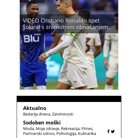
VIDEO Cristiano Ronaldo spet
šokiral s sramotnim obnašanjem
Aktualno
Bedarija dneva
Zanimivosti
Sodoben moški
Moda
Moje zdravje
Rekreacija
Fitnes
Partnerski odnos
Psihologija
Kulinarika