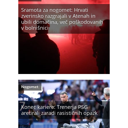
Sramota za nogomet: Hrvati
zverinsko razgrajali v Atenah in
ubili domačina, več poškodovanih
v bolnišnici
Nogomet
Konec kariere: Trenerja PSG
aretirali zaradi rasističnih opazk