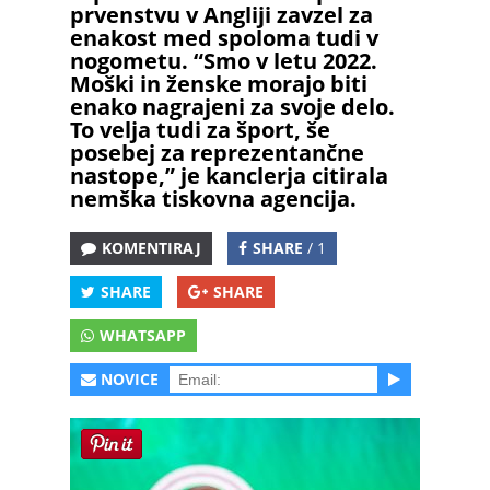
prvenstvu v Angliji zavzel za
enakost med spoloma tudi v
nogometu. “Smo v letu 2022.
Moški in ženske morajo biti
enako nagrajeni za svoje delo.
To velja tudi za šport, še
posebej za reprezentančne
nastope,” je kanclerja citirala
nemška tiskovna agencija.
KOMENTIRAJ
SHARE
/ 1
SHARE
SHARE
WHATSAPP
NOVICE