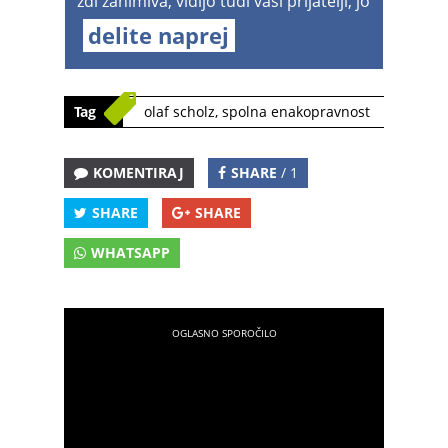
zdi zanimiva, vidijo tudi vaši prijatelji, jo
delite naprej
Tag
olaf scholz
,
spolna enakopravnost
KOMENTIRAJ
SHARE
/ 1
SHARE
SHARE
WHATSAPP