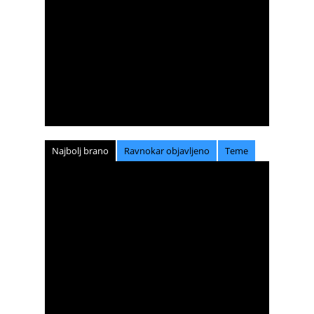
Najbolj brano
Ravnokar objavljeno
Teme