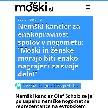
Šport
»
Nogomet
Nemški kancler za
enakopravnost
spolov v nogometu:
”Moški in ženske
morajo biti enako
nagrajeni za svoje
delo!”
A. P. / STA
9 avgusta, 2022
/
pred 4 leta
Nemški kancler Olaf Scholz se je
po uspehu nemške nogometne
reprezentance na evropskem