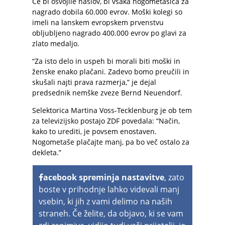
Če bi osvojile naslov, bi vsaka nogometašica za
nagrado dobila 60.000 evrov. Moški kolegi so
imeli na lanskem evropskem prvenstvu
obljubljeno nagrado 400.000 evrov po glavi za
zlato medaljo.
“Za isto delo in uspeh bi morali biti moški in
ženske enako plačani. Zadevo bomo preučili in
skušali najti prava razmerja,” je dejal
predsednik nemške zveze Bernd Neuendorf.
Selektorica Martina Voss-Tecklenburg je ob tem
za televizijsko postajo ZDF povedala: “Način,
kako to urediti, je povsem enostaven.
Nogometaše plačajte manj, pa bo več ostalo za
dekleta.”
acebook spreminja nastavitve
, zato
boste v prihodnje lahko videvali manj
vsebin, ki jih z vami delimo na naših
straneh. Če želite, da objavo, ki se vam