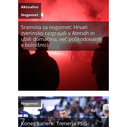
Aktualno
Nogomet
Sramota za nogomet: Hrvati
zverinsko razgrajali v Atenah in
ubili domačina, več poškodovanih
v bolnišnici
Nogomet
Konec kariere: Trenerja PSG