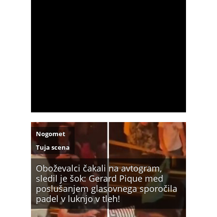
Nogomet
Tuja scena
Oboževalci čakali na avtogram,
sledil je šok: Gerard Pique med
poslušanjem glasovnega sporočila
padel v luknjo v tleh!