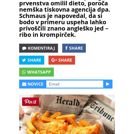
prvenstva omilil dieto, poroča
nemška tiskovna agencija dpa.
Schmaus je napovedal, da si
bodo v primeru uspeha lahko
privoščili znano angleško jed –
ribo in krompirček.
KOMENTIRAJ
SHARE
SHARE
SHARE
WHATSAPP
NOVICE