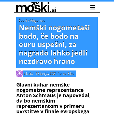
Šport
»
Nogomet
Nemški nogometaši
bodo, če bodo na
euru uspešni, za
nagrado lahko jedli
nezdravo hrano
s.l.,sta
15 junija, 2021
/
pred 5 let
Glavni kuhar nemške
nogometne reprezentance
Anton Schmaus je napovedal,
da bo nemškim
reprezentantom v primeru
uvrstitve v finale evropskega