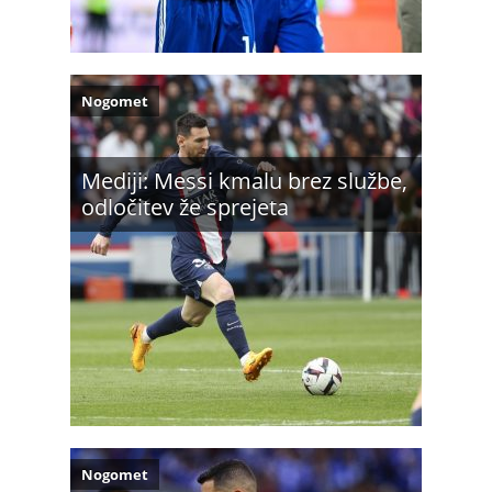
Nogomet
Mediji: Messi kmalu brez službe,
odločitev že sprejeta
Nogomet