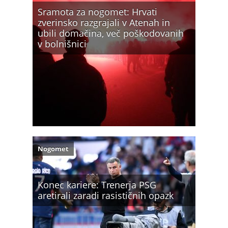
Sramota za nogomet: Hrvati
zverinsko razgrajali v Atenah in
ubili domačina, več poškodovanih
v bolnišnici
Nogomet
Konec kariere: Trenerja PSG
aretirali zaradi rasističnih opazk