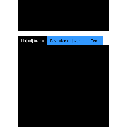
Najbolj brano
Ravnokar objavljeno
Teme