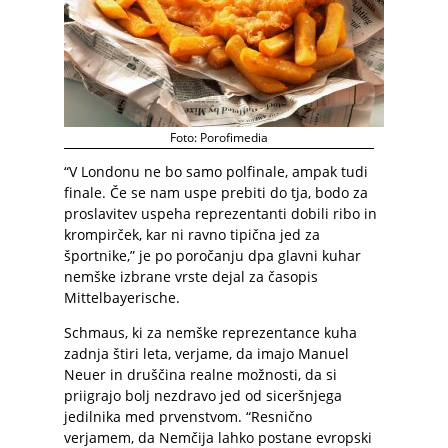
Foto: Porofimedia
“V Londonu ne bo samo polfinale, ampak tudi
finale. Če se nam uspe prebiti do tja, bodo za
proslavitev uspeha reprezentanti dobili ribo in
krompirček, kar ni ravno tipična jed za
športnike,” je po poročanju dpa glavni kuhar
nemške izbrane vrste dejal za časopis
Mittelbayerische.
Schmaus, ki za nemške reprezentance kuha
zadnja štiri leta, verjame, da imajo Manuel
Neuer in druščina realne možnosti, da si
priigrajo bolj nezdravo jed od siceršnjega
jedilnika med prvenstvom. “Resnično
verjamem, da Nemčija lahko postane evropski