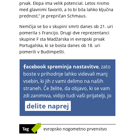
prvak. Ekipa ima velik potencial. Letos nismo
med glavnimi favoriti, a to bi bila lahko ključna
prednost,” je prepričan Schmaus.
Nemčija se bo v skupini smrti danes ob 21. uri
pomerila s Francijo. Drugi dve reprezentanci
skupine F sta Madžarska in evropski prvak
Portugalska, ki se bosta danes ob 18. uri
pomerili v Budimpešti.
acebook spreminja nastavitve
, zato
boste v prihodnje lahko videvali manj
vsebin, ki jih z vami delimo na naših
straneh. Če želite, da objavo, ki se vam
zdi zanimiva, vidijo tudi vaši prijatelji, jo
delite naprej
Tag
evropsko nogometno prvenstvo