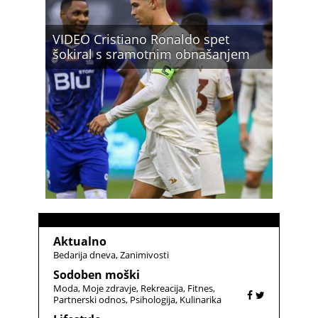
VIDEO Cristiano Ronaldo spet
šokiral s sramotnim obnašanjem
Aktualno
Bedarija dneva
Zanimivosti
Sodoben moški
Moda
Moje zdravje
Rekreacija
Fitnes
Partnerski odnos
Psihologija
Kulinarika