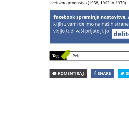
svetovno prvenstvo (1958, 1962 in 1970).
acebook spreminja nastavitve
,
ki jih z vami delimo na naših strane
vidijo tudi vaši prijatelji, jo
deli
Tag
Pele
KOMENTIRAJ
SHARE
S