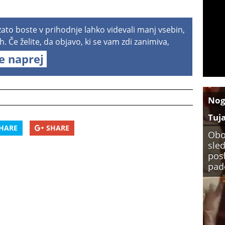
 zato boste v prihodnje lahko videvali manj vsebin,
h. Če želite, da objavo, ki se vam zdi zanimiva,
te naprej
No
Tuj
HARE
SHARE
Obo
sled
pos
pade