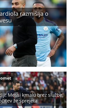
rdiola razmišlja o
ovesu
gomet
iji: Messi kmalu brez službe,
očitev že sprejeta