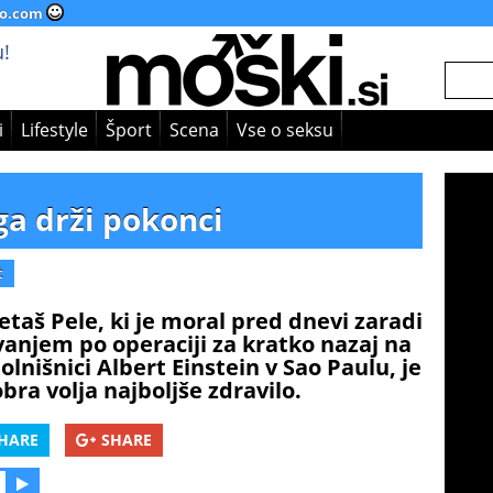
o.com
!
i
Lifestyle
Šport
Scena
Vse o seksu
 ga drži pokonci
t
taš Pele, ki je moral pred dnevi zaradi
anjem po operaciji za kratko nazaj na
lnišnici Albert Einstein v Sao Paulu, je
bra volja najboljše zdravilo.
HARE
SHARE