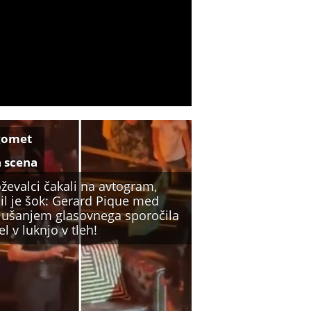
gomet
a scena
ževalci čakali na avtogram,
il je šok: Gerard Pique med
lušanjem glasovnega sporočila
l v luknjo v tleh!