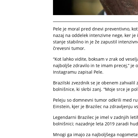
Pele je moral pred dnevi preventivno, kot 
nazaj na oddelek intenzivne nege, ker je
stanje stabilno in je že zapustil intenzi
črevesni tumor.
“Kot lahko vidite, boksam v zrak od vesel
najboljše zdravilo in te imam precej,” je 
Instagramu zapisal Pele.
Brazilski zvezdnik se je obenem zahvalil 
bolnišnice, ki skrbi zanj. “Moje srce je po
Peleju so domnevni tumor odkrili med ru
Einstein, kjer je Brazilec na zdravljenju v
Legendarni Brazilec je imel v zadnjih letih
bolnišnici; nazadnje leta 2019 zaradi hud
Mnogi ga imajo za najboljšega nogometaša v