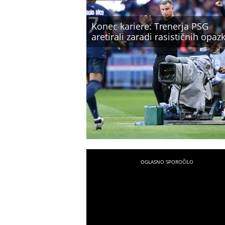
Konec kariere: Trenerja PSG
aretirali zaradi rasističnih opaz