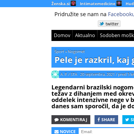
Ženska.si
Intimatemedicine
Hud
Pridružite se nam na
Facebooku
twitter
Domov
Aktualno
Sodoben mošk
Šport
»
Nogomet
Pele je razkril, kaj
A. P. / STA
20 septembra, 2021
/
pred 5 le
Legendarni brazilski nogome
težav z dihanjem med okrev
oddelek intenzivne nege v bo
danes sam sporočil, da je do
KOMENTIRAJ
SHARE
S
NOVICE