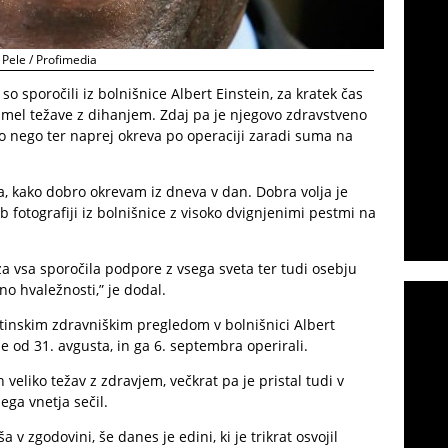
Pele / Profimedia
so sporočili iz bolnišnice Albert Einstein, za kratek čas
 imel težave z dihanjem. Zdaj pa je njegovo zdravstveno
vno nego ter naprej okreva po operaciji zaradi suma na
ja, kako dobro okrevam iz dneva v dan. Dobra volja je
ob fotografiji iz bolnišnice z visoko dvignjenimi pestmi na
za vsa sporočila podpore z vsega sveta ter tudi osebju
lno hvaležnosti,” je dodal.
tinskim zdravniškim pregledom v bolnišnici Albert
se od 31. avgusta, in ga 6. septembra operirali.
 veliko težav z zdravjem, večkrat pa je pristal tudi v
ega vnetja sečil.
 zgodovini, še danes je edini, ki je trikrat osvojil