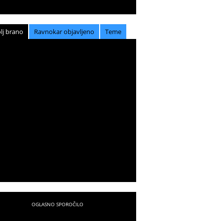
lj brano
Ravnokar objavljeno
Teme