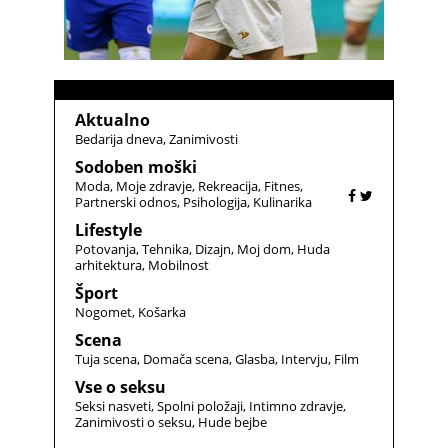
Aktualno
Bedarija dneva
Zanimivosti
Sodoben moški
Moda
Moje zdravje
Rekreacija
Fitnes
Partnerski odnos
Psihologija
Kulinarika
Lifestyle
Potovanja
Tehnika
Dizajn
Moj dom
Huda
arhitektura
Mobilnost
Šport
Nogomet
Košarka
Scena
Tuja scena
Domača scena
Glasba
Intervju
Film
Vse o seksu
Seksi nasveti
Spolni položaji
Intimno zdravje
Zanimivosti o seksu
Hude bejbe