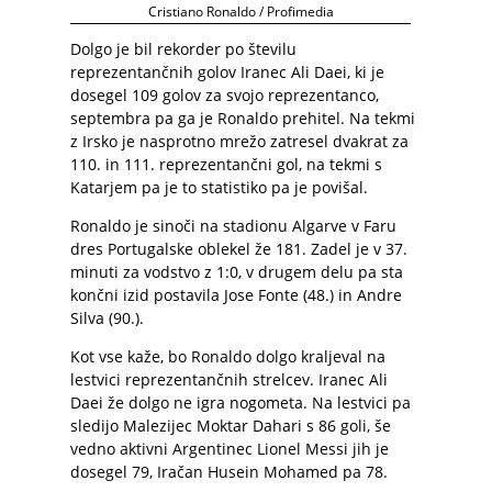
Cristiano Ronaldo / Profimedia
Dolgo je bil rekorder po številu
reprezentančnih golov Iranec Ali Daei, ki je
dosegel 109 golov za svojo reprezentanco,
septembra pa ga je Ronaldo prehitel. Na tekmi
z Irsko je nasprotno mrežo zatresel dvakrat za
110. in 111. reprezentančni gol, na tekmi s
Katarjem pa je to statistiko pa je povišal.
Ronaldo je sinoči na stadionu Algarve v Faru
dres Portugalske oblekel že 181. Zadel je v 37.
minuti za vodstvo z 1:0, v drugem delu pa sta
končni izid postavila Jose Fonte (48.) in Andre
Silva (90.).
Kot vse kaže, bo Ronaldo dolgo kraljeval na
lestvici reprezentančnih strelcev. Iranec Ali
Daei že dolgo ne igra nogometa. Na lestvici pa
sledijo Malezijec Moktar Dahari s 86 goli, še
vedno aktivni Argentinec Lionel Messi jih je
dosegel 79, Iračan Husein Mohamed pa 78.