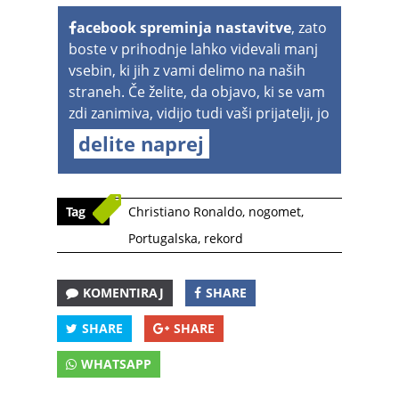
acebook spreminja nastavitve
, zato
boste v prihodnje lahko videvali manj
vsebin, ki jih z vami delimo na naših
straneh. Če želite, da objavo, ki se vam
zdi zanimiva, vidijo tudi vaši prijatelji, jo
delite naprej
Tag
Christiano Ronaldo
,
nogomet
,
Portugalska
,
rekord
KOMENTIRAJ
SHARE
SHARE
SHARE
WHATSAPP