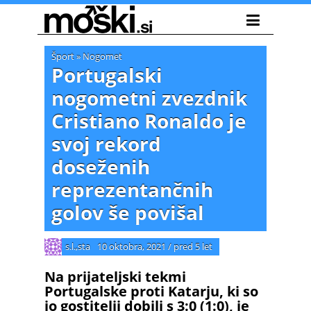
Šport
»
Nogomet
Portugalski
nogometni zvezdnik
Cristiano Ronaldo je
svoj rekord
doseženih
reprezentančnih
golov še povišal
s.l.,sta
10 oktobra, 2021
/
pred 5 let
Na prijateljski tekmi
Portugalske proti Katarju, ki so
jo gostitelji dobili s 3:0 (1:0), je