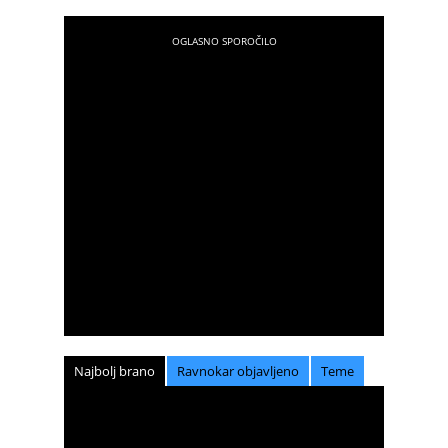
Najbolj brano
Ravnokar objavljeno
Teme