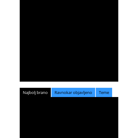
Najbolj brano
Ravnokar objavljeno
Teme