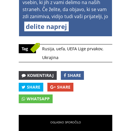
vsebin, ki jih z vami delimo na naših
straneh. Če želite, da objavo, ki se vam
zdi zanimiva, vidijo tudi vaši prijatelji, jo
delite naprej
Tag
Rusija
,
uefa
,
UEFA Lige prvakov
,
Ukrajina
KOMENTIRAJ
SHARE
SHARE
SHARE
WHATSAPP