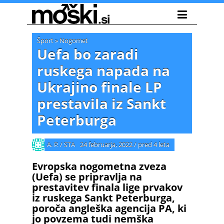
Šport
»
Nogomet
Uefa bo zaradi
ruskega napada na
Ukrajino finale LP
prestavila iz Sankt
Peterburga
A. P. / STA
24 februarja, 2022
/
pred 4 leta
Evropska nogometna zveza
(Uefa) se pripravlja na
prestavitev finala lige prvakov
iz ruskega Sankt Peterburga,
poroča angleška agencija PA, ki
jo povzema tudi nemška