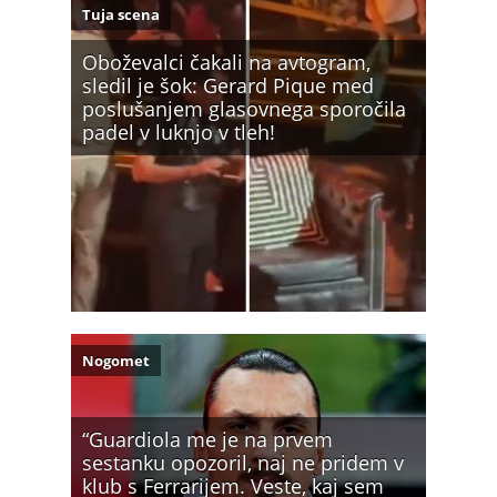
Tuja scena
Oboževalci čakali na avtogram,
sledil je šok: Gerard Pique med
poslušanjem glasovnega sporočila
padel v luknjo v tleh!
Nogomet
“Guardiola me je na prvem
sestanku opozoril, naj ne pridem v
klub s Ferrarijem. Veste, kaj sem