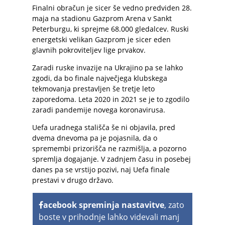
Finalni obračun je sicer še vedno predviden 28.
maja na stadionu Gazprom Arena v Sankt
Peterburgu, ki sprejme 68.000 gledalcev. Ruski
energetski velikan Gazprom je sicer eden
glavnih pokroviteljev lige prvakov.
Zaradi ruske invazije na Ukrajino pa se lahko
zgodi, da bo finale največjega klubskega
tekmovanja prestavljen še tretje leto
zaporedoma. Leta 2020 in 2021 se je to zgodilo
zaradi pandemije novega koronavirusa.
Uefa uradnega stališča še ni objavila, pred
dvema dnevoma pa je pojasnila, da o
spremembi prizorišča ne razmišlja, a pozorno
spremlja dogajanje. V zadnjem času in posebej
danes pa se vrstijo pozivi, naj Uefa finale
prestavi v drugo državo.
acebook spreminja nastavitve
, zato
boste v prihodnje lahko videvali manj