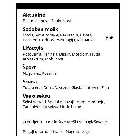
Aktualno
Bedarija dneva
Zanimivosti
Sodoben moški
Moda
Moje zdravje
Rekreacija
Fitnes
Partnerski odnos
Psihologija
Kulinarika
Lifestyle
Potovanja
Tehnika
Dizajn
Moj dom
Huda
arhitektura
Mobilnost
Šport
Nogomet
Košarka
Scena
Tuja scena
Domača scena
Glasba
Intervju
Film
Vse o seksu
Seksi nasveti
Spolni položaji
Intimno zdravje
Zanimivosti o seksu
Hude bejbe
O podjetju
Uredništvo Moški.si
Oglaševanje
Pogoji uporabe strani
Nagradne igre