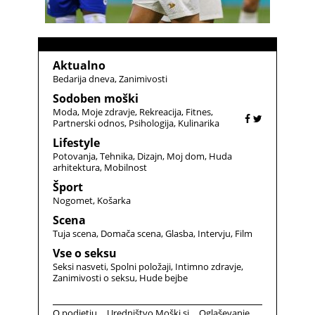
Aktualno
Bedarija dneva
Zanimivosti
Sodoben moški
Moda
Moje zdravje
Rekreacija
Fitnes
Partnerski odnos
Psihologija
Kulinarika
Lifestyle
Potovanja
Tehnika
Dizajn
Moj dom
Huda
arhitektura
Mobilnost
Šport
Nogomet
Košarka
Scena
Tuja scena
Domača scena
Glasba
Intervju
Film
Vse o seksu
Seksi nasveti
Spolni položaji
Intimno zdravje
Zanimivosti o seksu
Hude bejbe
O podjetju
Uredništvo Moški.si
Oglaševanje