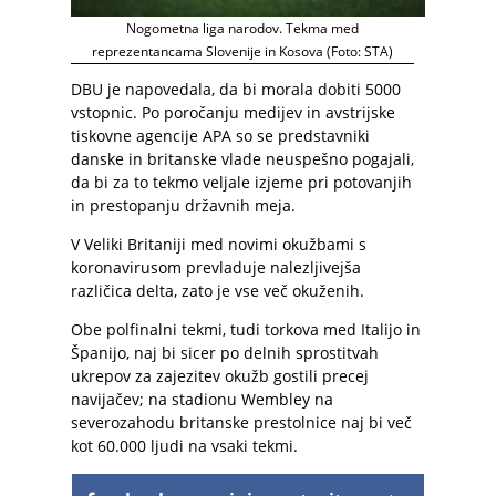
Nogometna liga narodov. Tekma med
reprezentancama Slovenije in Kosova (Foto: STA)
DBU je napovedala, da bi morala dobiti 5000
vstopnic. Po poročanju medijev in avstrijske
tiskovne agencije APA so se predstavniki
danske in britanske vlade neuspešno pogajali,
da bi za to tekmo veljale izjeme pri potovanjih
in prestopanju državnih meja.
V Veliki Britaniji med novimi okužbami s
koronavirusom prevladuje nalezljivejša
različica delta, zato je vse več okuženih.
Obe polfinalni tekmi, tudi torkova med Italijo in
Španijo, naj bi sicer po delnih sprostitvah
ukrepov za zajezitev okužb gostili precej
navijačev; na stadionu Wembley na
severozahodu britanske prestolnice naj bi več
kot 60.000 ljudi na vsaki tekmi.