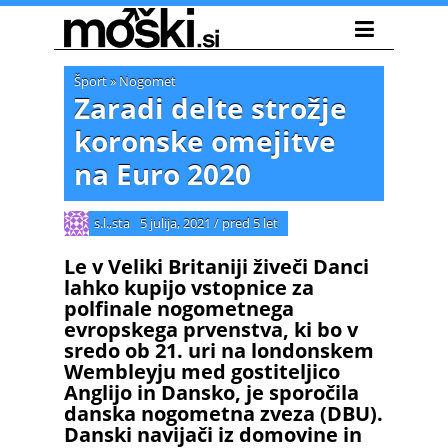
Šport
»
Nogomet
Zaradi delte strožje
koronske omejitve
na Euro 2020
s.l.,sta
5 julija, 2021
/
pred 5 let
Le v Veliki Britaniji živeči Danci
lahko kupijo vstopnice za
polfinale nogometnega
evropskega prvenstva, ki bo v
sredo ob 21. uri na londonskem
Wembleyju med gostiteljico
Anglijo in Dansko, je sporočila
danska nogometna zveza (DBU).
Danski navijači iz domovine in