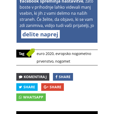
acebook spreminja nastavitve
, zato
boste v prihodnje lahko videvali manj
vsebin, ki jih z vami delimo na naših
straneh. Če želite, da objavo, ki se vam
zdi zanimiva, vidijo tudi vaši prijatelji, jo
delite naprej
Tag
euro 2020
,
evropsko nogometno
prvenstvo
,
nogomet
KOMENTIRAJ
SHARE
SHARE
SHARE
WHATSAPP