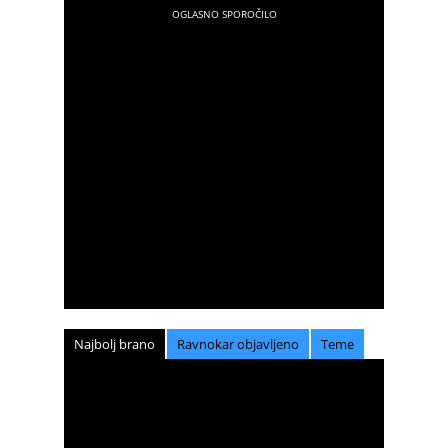
Najbolj brano
Ravnokar objavljeno
Teme