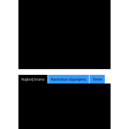
Najbolj brano
Ravnokar objavljeno
Teme