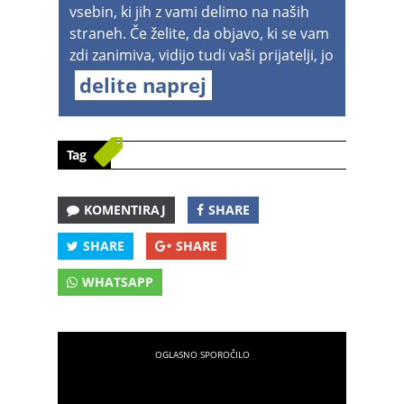
vsebin, ki jih z vami delimo na naših
straneh. Če želite, da objavo, ki se vam
zdi zanimiva, vidijo tudi vaši prijatelji, jo
delite naprej
Tag
KOMENTIRAJ
SHARE
SHARE
SHARE
WHATSAPP