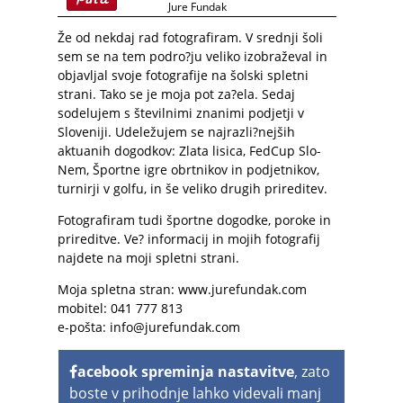
Jure Fundak
Že od nekdaj rad fotografiram. V srednji šoli
sem se na tem podro?ju veliko izobraževal in
objavljal svoje fotografije na šolski spletni
strani. Tako se je moja pot za?ela. Sedaj
sodelujem s številnimi znanimi podjetji v
Sloveniji. Udeležujem se najrazli?nejših
aktuanih dogodkov: Zlata lisica, FedCup Slo-
Nem, Športne igre obrtnikov in podjetnikov,
turnirji v golfu, in še veliko drugih prireditev.
Fotografiram tudi športne dogodke, poroke in
prireditve. Ve? informacij in mojih fotografij
najdete na moji spletni strani.
Moja spletna stran:
www.jurefundak.com
mobitel: 041 777 813
e-pošta:
info@jurefundak.com
acebook spreminja nastavitve
, zato
boste v prihodnje lahko videvali manj