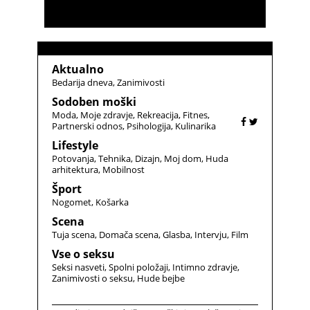
Aktualno
Bedarija dneva
Zanimivosti
Sodoben moški
Moda
Moje zdravje
Rekreacija
Fitnes
Partnerski odnos
Psihologija
Kulinarika
Lifestyle
Potovanja
Tehnika
Dizajn
Moj dom
Huda
arhitektura
Mobilnost
Šport
Nogomet
Košarka
Scena
Tuja scena
Domača scena
Glasba
Intervju
Film
Vse o seksu
Seksi nasveti
Spolni položaji
Intimno zdravje
Zanimivosti o seksu
Hude bejbe