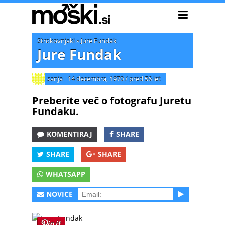
Strokovnjaki
»
Jure Fundak
Jure Fundak
sanja
14 decembra, 1970
/
pred 56 let
Preberite več o fotografu Juretu
Fundaku.
KOMENTIRAJ
SHARE
SHARE
SHARE
WHATSAPP
NOVICE