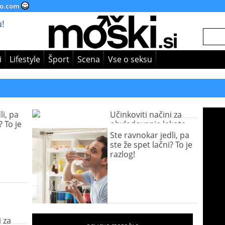
o.com
!
i
Lifestyle
Šport
Scena
Vse o seksu
li, pa
Učinkoviti načini za
? To je
obvladovanje lakote
Ste ravnokar jedli, pa
ste že spet lačni? To je
razlog!
i za