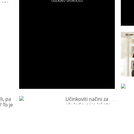
kote
li, pa
Učinkoviti načini za
? To je
obvladovanje lakote