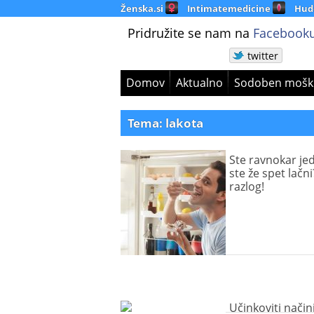
Ženska.si
Intimatemedicine
Hud
Pridružite se nam na
Facebooku
twitter
Domov
Aktualno
Sodoben mošk
Tema: lakota
Ste ravnokar jed
ste že spet lačni
razlog!
Učinkoviti način