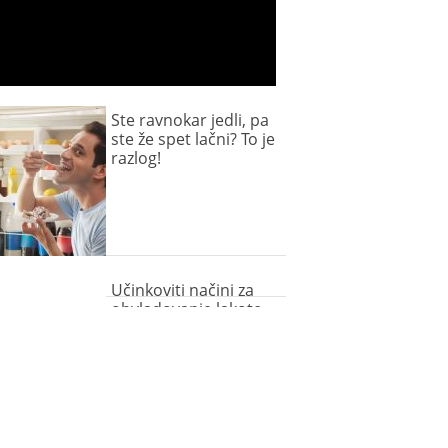
Ste ravnokar jedli, pa
ste že spet lačni? To je
razlog!
Učinkoviti načini za
obvladovanje lakote