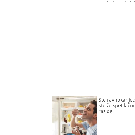
obvladovanje la
Ste ravnokar jed
ste že spet lačni
razlog!