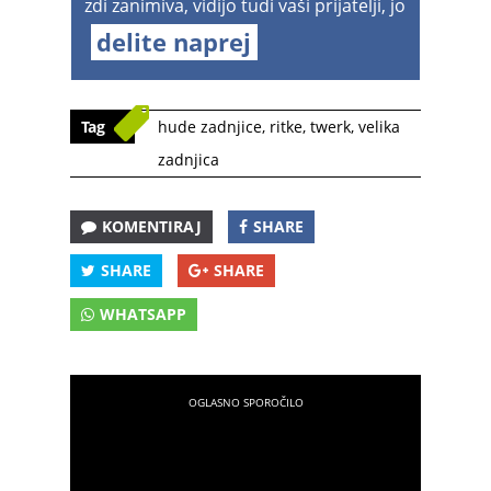
zdi zanimiva, vidijo tudi vaši prijatelji, jo
delite naprej
Tag
hude zadnjice
,
ritke
,
twerk
,
velika
zadnjica
KOMENTIRAJ
SHARE
SHARE
SHARE
WHATSAPP