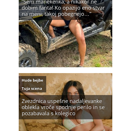
”Sem manekenka, a nikakor ne
dobim fanta! Ko opazijo eno stvar
na meni, takoj pobegnejo…”
Hude bejbe
Tuja scena
Zvezdnica uspešne nadaljevanke
oblekla vroče spodnje perilo in se
pozabavala s kolegico