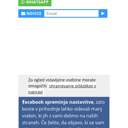
WHATSAPP
NOVICE
Za ogled vstavljene vsebine morate
Video za skladbo Skrilexa in Dipla bo razveselil
omogočiti
shranjevanje piškotkov v
vse, ki radi gledajo
twerkanje
.
napravi
acebook spreminja nastavitve
, zato
boste v prihodnje lahko videvali manj
vsebin, ki jih z vami delimo na naših
straneh. Če želite, da objavo, ki se vam