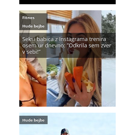
Fitnes
Hude bejbe
Seksi babica z Instagrama trenira
osem ur dnevno: ”Odkrila sem zver
v sebi!”
Hude bejbe