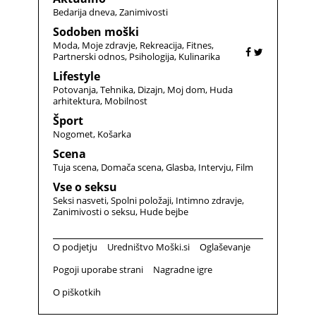
Bedarija dneva
Zanimivosti
Sodoben moški
Moda
Moje zdravje
Rekreacija
Fitnes
Partnerski odnos
Psihologija
Kulinarika
Lifestyle
Potovanja
Tehnika
Dizajn
Moj dom
Huda
arhitektura
Mobilnost
Šport
Nogomet
Košarka
Scena
Tuja scena
Domača scena
Glasba
Intervju
Film
Vse o seksu
Seksi nasveti
Spolni položaji
Intimno zdravje
Zanimivosti o seksu
Hude bejbe
O podjetju
Uredništvo Moški.si
Oglaševanje
Pogoji uporabe strani
Nagradne igre
O piškotkih