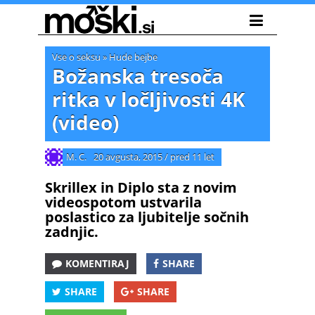
Vse o seksu
»
Hude bejbe
Božanska tresoča
ritka v ločljivosti 4K
(video)
M. C.
20 avgusta, 2015
/
pred 11 let
Skrillex in Diplo sta z novim
videospotom ustvarila
poslastico za ljubitelje sočnih
zadnjic.
KOMENTIRAJ
SHARE
SHARE
SHARE