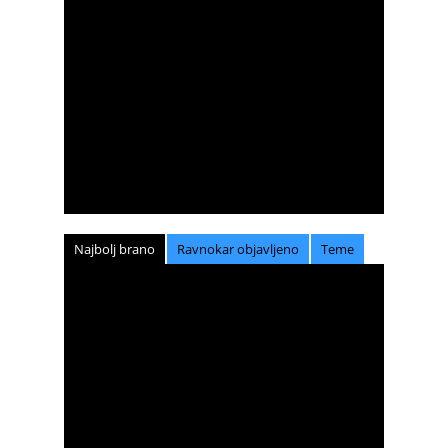
Najbolj brano
Ravnokar objavljeno
Teme