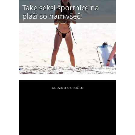
Take seksi športnice na
plaži so nam všeč!