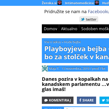
Ženska.si
Intimatemedicine
Hud
Pridružite se nam na
Facebooku
twitter
Domov
Aktualno
Sodoben mošk
Vse o seksu
»
Hude bejbe
Playboyjeva bejba 
bo za stolček v k
Maja T.
13 novembra, 2019
/
pred 7 let
Danes pozira v kopalkah na p
kanadskem parlamentu …vso 
glas imaš!
KOMENTIRAJ
SHARE
S