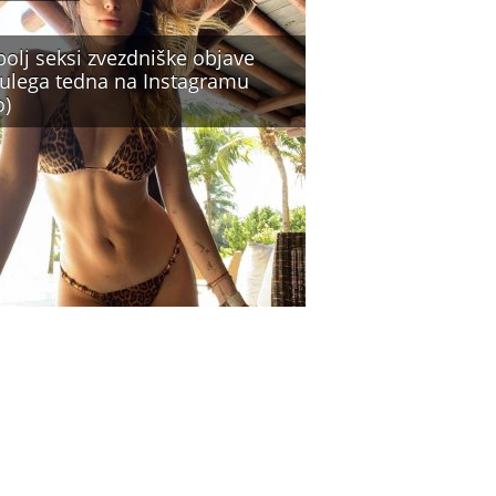
bolj seksi zvezdniške objave
ulega tedna na Instagramu
o)