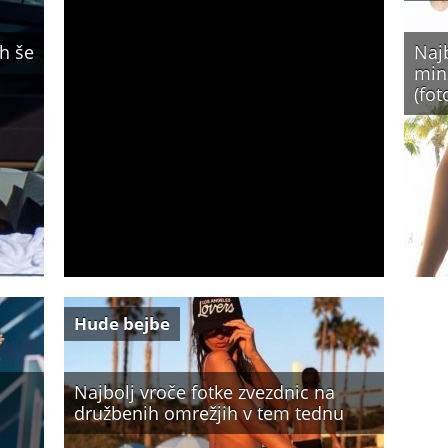
ah še
Naj
min
(fot
Hude bejbe
Najbolj vroče fotke zvezdnic na
družbenih omrežjih v tem tednu