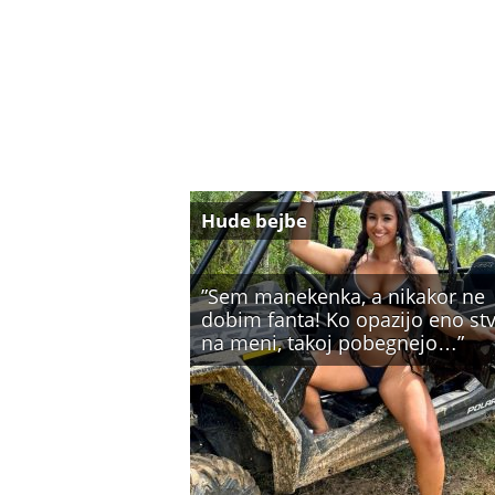
Hude bejbe
”Sem manekenka, a nikakor ne
dobim fanta! Ko opazijo eno st
na meni, takoj pobegnejo…”