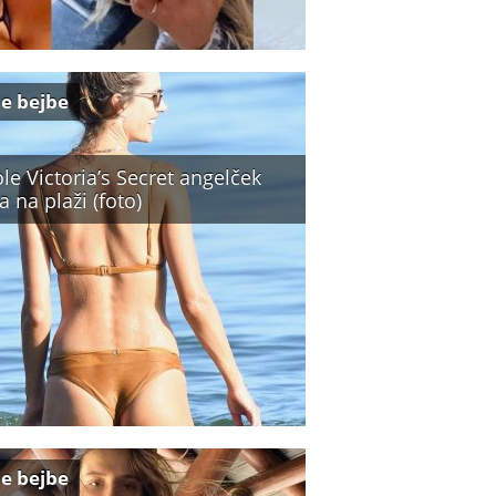
e bejbe
le Victoria’s Secret angelček
a na plaži (foto)
e bejbe