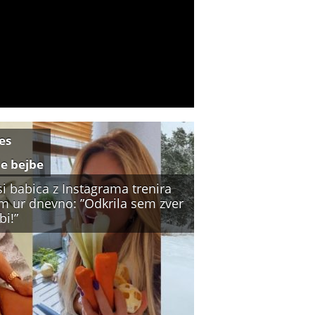
es
e bejbe
i babica z Instagrama trenira
m ur dnevno: ”Odkrila sem zver
bi!”