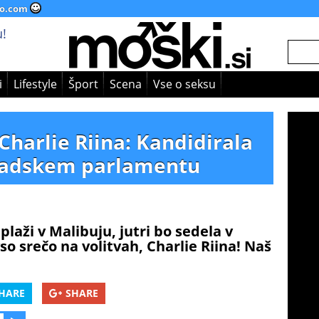
o.com
!
i
Lifestyle
Šport
Scena
Vse o seksu
Charlie Riina: Kandidirala
anadskem parlamentu
laži v Malibuju, jutri bo sedela v
srečo na volitvah, Charlie Riina! Naš
HARE
SHARE