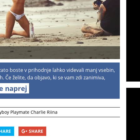
 zato boste v prihodnje lahko videvali manj vsebin,
h. Če želite, da objavo, ki se vam zdi zanimiva,
te naprej
yboy Playmate Charlie Riina
HARE
SHARE