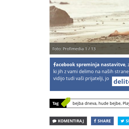
Foto: Profimedia 1 / 13
acebook spreminja nastavitve
,
ki jih z vami delimo na naših strane
vidijo tudi vaši prijatelji, jo
deli
Tag
bejba dneva
,
hude bejbe
,
Pla
KOMENTIRAJ
SHARE
S