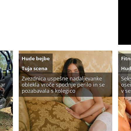
Hude bejbe
Fitn
Tuja scena
Hud
Zvezdnica uspešne nadaljevanke
Seks
var
oblekla vroče spodnje perilo in se
ose
pozabavala s kolegico
v se