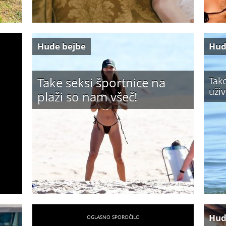
Hude bejbe
Hud
Take seksi športnice na
Tako
uživ
plaži so nam všeč!
Hud