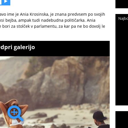
ravo ime je Ania Krosinska, je znana predvsem po svojih
Najbo
eksi bejba, ampak tudi nadebudna političarka. Ania
bori za stolček v parlamentu, za kar pa ne bo dovolj le
dpri galerijo