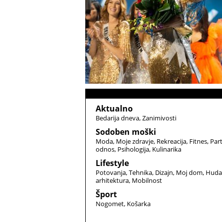
Aktualno
Bedarija dneva
Zanimivosti
Sodoben moški
Moda
Moje zdravje
Rekreacija
Fitnes
Par
odnos
Psihologija
Kulinarika
Lifestyle
Potovanja
Tehnika
Dizajn
Moj dom
Huda
arhitektura
Mobilnost
Šport
Nogomet
Košarka