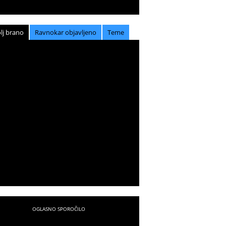
lj brano
Ravnokar objavljeno
Teme