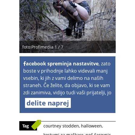
foto:Profimedia 1 / 7
acebook spreminja nastavitve
, zato
boste v prihodnje lahko videvali manj
vsebin, ki jih z vami delimo na naših
straneh. Če želite, da objavo, ki se vam
zdi zanimiva, vidijo tudi vaši prijatelji, jo
delite naprej
Tag
courtney stodden
,
halloween
,
kostumi za maškare
,
noč čarovnic
,