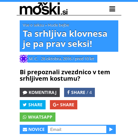
Vse o seksu
»
Hude bejbe
Ta srhljiva klovnesa
je pa prav seksi!
M. C.
28 oktobra, 2016
/
pred 10 let
Bi prepoznali zvezdnico v tem
srhljivem kostumu?
KOMENTIRAJ
SHARE
/ 4
SHARE
SHARE
WHATSAPP
NOVICE