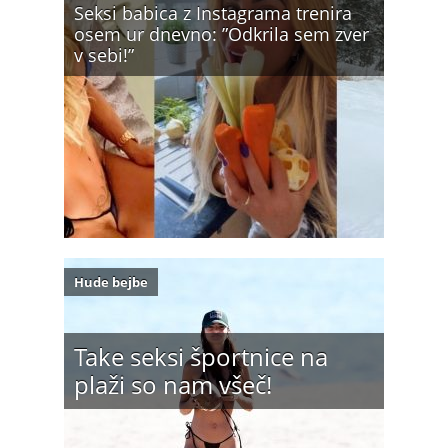
Seksi babica z Instagrama trenira
osem ur dnevno: ”Odkrila sem zver
v sebi!”
Hude bejbe
Take seksi športnice na
plaži so nam všeč!