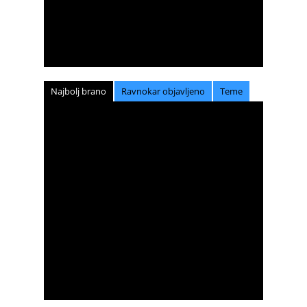
Najbolj brano
Ravnokar objavljeno
Teme