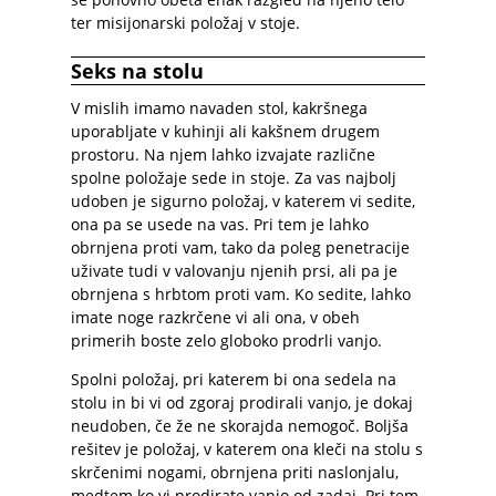
ter misijonarski položaj v stoje.
Seks na stolu
V mislih imamo navaden stol, kakršnega
uporabljate v kuhinji ali kakšnem drugem
prostoru. Na njem lahko izvajate različne
spolne položaje sede in stoje. Za vas najbolj
udoben je sigurno položaj, v katerem vi sedite,
ona pa se usede na vas. Pri tem je lahko
obrnjena proti vam, tako da poleg penetracije
uživate tudi v valovanju njenih prsi, ali pa je
obrnjena s hrbtom proti vam. Ko sedite, lahko
imate noge razkrčene vi ali ona, v obeh
primerih boste zelo globoko prodrli vanjo.
Spolni položaj, pri katerem bi ona sedela na
stolu in bi vi od zgoraj prodirali vanjo, je dokaj
neudoben, če že ne skorajda nemogoč. Boljša
rešitev je položaj, v katerem ona kleči na stolu s
skrčenimi nogami, obrnjena priti naslonjalu,
medtem ko vi prodirate vanjo od zadaj. Pri tem