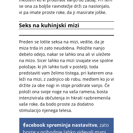
se ona za boljše ravnotežje drži za naslonjalo,
vi pa imate proste roke, da ji masirate joške.
Seks na kuhinjski mizi
Preden se lotite seksa na mizi, vedite, da je
miza trda in zato neudobna. Položite nanjo
debelo odejo, nakar se lahko ona ali vi uležete
na mizo. Sicer lahko na mizi izvajate vse spolne
položaje, ki jih lahko tudi v postelji, toda
predstaviti vam želimo tistega, pri katerem ona
leži na mizi, z zadnjico ob robu, medtem ko jo vi
držite za obe nogi in stoje prodirate vanjo. Če
položi ona svoje noge na vaša ramena, bosta
intenzivirala občutenja in hkrati razbremenila
vaše roke, da bodo proste za dodatno
stimulacijo njenega telesa.
acebook spreminja nastavitve
, zato
boste v prihodnje lahko videvali manj