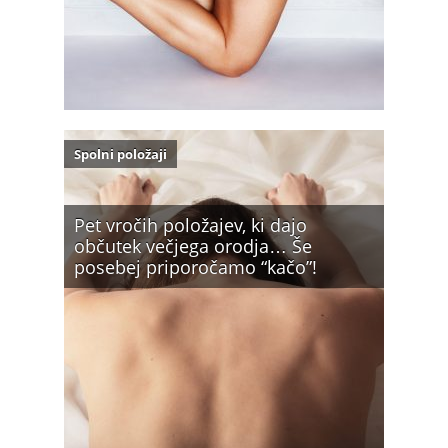
Spolni položaji
Pet vročih položajev, ki dajo
občutek večjega orodja… Še
posebej priporočamo “kačo”!