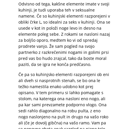
Odvisno od tega, kakšne elemente imate v svoji
kuhinji, je tudi uporaba teh v seksualne
namene. Če so kuhinjski elementi razporejeni v
obliki črke L, so idealni za seks v kuhinji. Ona se
usede v kot in položi noge levo in desno na
elemente poleg sebe. Z rokami se nasloni nazaj
za boljšo oporo, medtem ko vi od spredaj
prodrete vanjo. Že sam pogled na svojo
partnerko z razkrečenimi nogami in golimi prsi
pred vas bo hudo zrajcal, tako da boste moral
paziti, da se igra ne konča predčasno.
Če pa so kuhinjsko elementi razporejeni ob eni
ali dveh si nasprotnih stenah, se bo ona le
težko namestila enako udobno kot prej
opisano. V tem primeru si lahko pomagate s
stolom, na katerega ona nasloni eno nogo, ali
pa kar sami prevzamete podporno vlogo. Ona
sedi rahlo diagonalno na robu pulta, z eno
nogo naslonjeno na pult in drugo na vašo roko
ali (če je dovolj gibčna) na vašo ramo. Vam pa
se ponovno obeta enak razgled na njeno telo