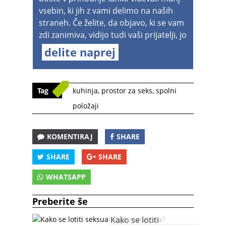
vsebin, ki jih z vami delimo na naših
straneh. Če želite, da objavo, ki se vam
zdi zanimiva, vidijo tudi vaši prijatelji, jo
delite naprej
Tag
kuhinja
,
prostor za seks
,
spolni
položaji
KOMENTIRAJ
SHARE
SHARE
SHARE
WHATSAPP
Preberite še
Kako se lotiti