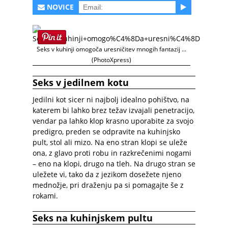
NOVICE
Seks v kuhinji omogoča uresničitev mnogih fantazij ...
(PhotoXpress)
Seks v jedilnem kotu
Jedilni kot sicer ni najbolj idealno pohištvo, na
katerem bi lahko brez težav izvajali penetracijo,
vendar pa lahko klop krasno uporabite za svojo
predigro, preden se odpravite na kuhinjsko
pult, stol ali mizo. Na eno stran klopi se uleže
ona, z glavo proti robu in razkrečenimi nogami
– eno na klopi, drugo na tleh. Na drugo stran se
uležete vi, tako da z jezikom dosežete njeno
mednožje, pri draženju pa si pomagajte še z
rokami.
Seks na kuhinjskem pultu