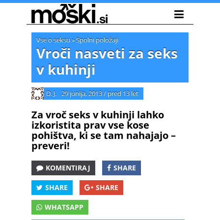
Vse o seksu
»
Spolni položaji
Vroči nasveti za seks
v kuhinji
D. J.
29 junija, 2013
/
pred 13 let
Za vroč seks v kuhinji lahko
izkoristita prav vse kose
pohištva, ki se tam nahajajo –
preveri!
KOMENTIRAJ
SHARE
SHARE
SHARE
WHATSAPP