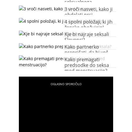
seksualnega
maratona?
3 vroči nasveti, kako ji
obdelati prsi
4 spolni položaji, ki jih
ženske obožujejo!
Kje bi najraje seksali
Slovenci?
Kako partnerko
prepričati, da bi več
seksala?
Kako premagati
predsodke do seksa
med menstruacijo?