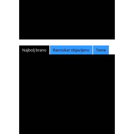
Najbolj brano
Ravnokar objavljeno
Teme