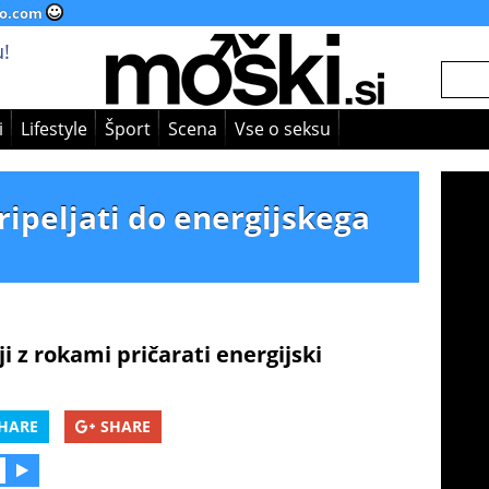
o.com
!
i
Lifestyle
Šport
Scena
Vse o seksu
ripeljati do energijskega
i z rokami pričarati energijski
HARE
SHARE