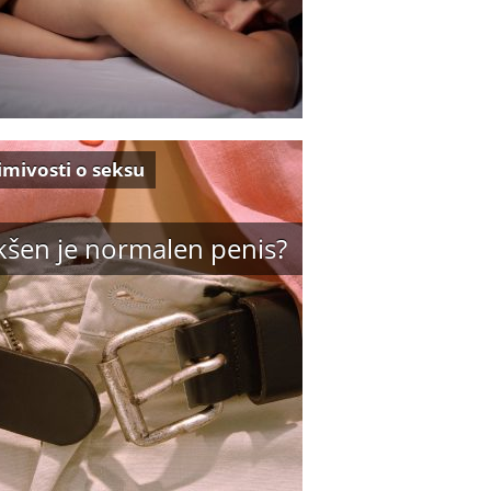
imivosti o seksu
kšen je normalen penis?