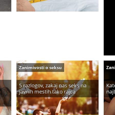
Zanimivosti o seksu
Zan
5 razlogov, zakaj nas seks na
Kat
javnih mestih tako rajca
naj