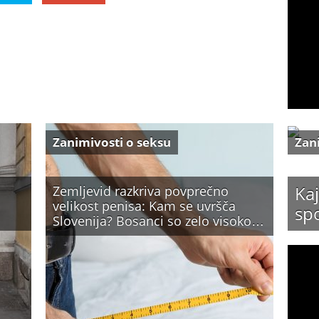
Zanimivosti o seksu
Zan
Kaj
Zemljevid razkriva povprečno
velikost penisa: Kam se uvršča
sp
Slovenija? Bosanci so zelo visoko…