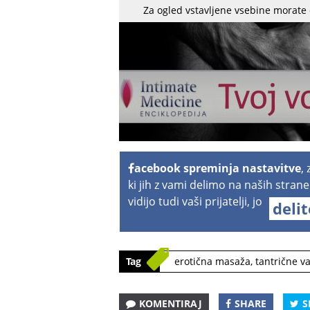
Za ogled vstavljene vsebine morate
acebook spreminja nastavitve
,
ki jih z vami delimo na naših strane
vidijo tudi vaši prijatelji, jo
deli
Tag
erotična masaža
,
tantrične va
KOMENTIRAJ
SHARE
S