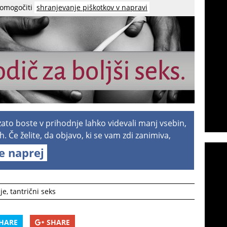
 omogočiti
shranjevanje piškotkov v napravi
 zato boste v prihodnje lahko videvali manj vsebin,
h. Če želite, da objavo, ki se vam zdi zanimiva,
te naprej
je
,
tantrični seks
HARE
SHARE