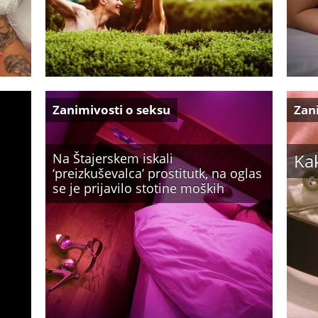
Zanimivosti o seksu
Zan
Ka
Na Štajerskem iskali
‘preizkuševalca’ prostitutk, na oglas
se je prijavilo stotine moških