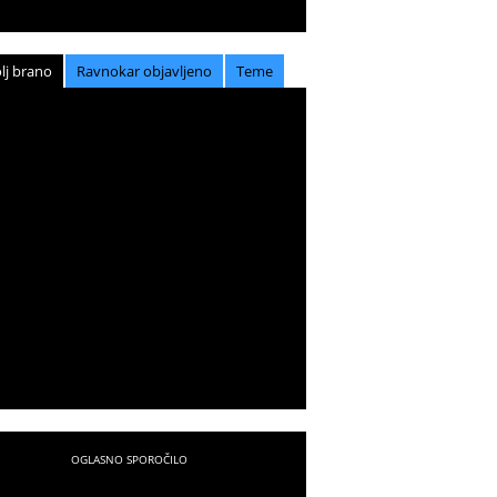
lj brano
Ravnokar objavljeno
Teme