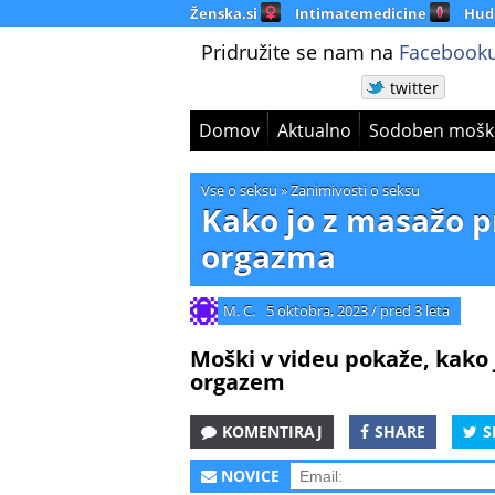
Ženska.si
Intimatemedicine
Hud
Pridružite se nam na
Facebooku
twitter
Domov
Aktualno
Sodoben mošk
Vse o seksu
»
Zanimivosti o seksu
Kako jo z masažo p
orgazma
M. C.
5 oktobra, 2023
/
pred 3 leta
Moški v videu pokaže, kako j
orgazem
KOMENTIRAJ
SHARE
S
NOVICE