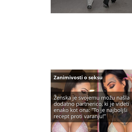
Zanimivosti o seksu
Ženska je svojemu možu našla
dodatno partnerico, ki je videti
enako kot ona: ”To je najboljši
recept proti varanju!”