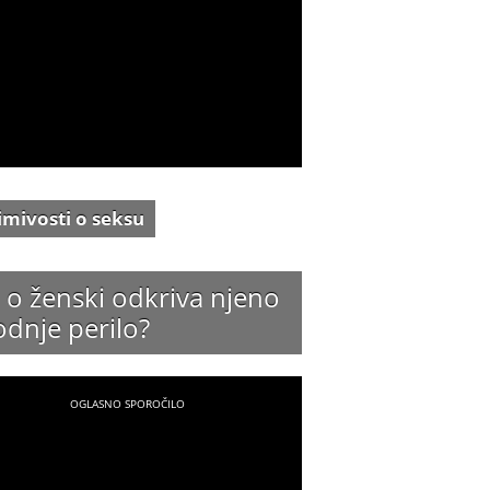
imivosti o seksu
 o ženski odkriva njeno
odnje perilo?