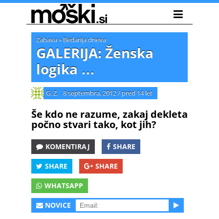
Zabava
»
Bedarija dneva
GALERIJA: Ženska
logika …
G. Z.
8 septembra, 2012
/
pred 14 let
Še kdo ne razume, zakaj dekleta
počno stvari tako, kot jih?
KOMENTIRAJ
SHARE
SHARE
SHARE
WHATSAPP
NOVICE