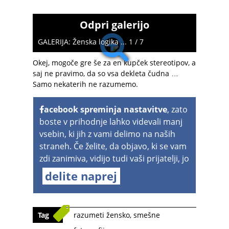
Odpri galerijo
GALERIJA: Ženska logika ... 1 / 7
Okej, mogoče gre še za en kupček stereotipov, a
saj ne pravimo, da so vsa dekleta čudna …
Samo nekaterih ne razumemo.
acebook spreminja nastavitve
, zato
boste v prihodnje lahko videvali manj
vsebin, ki jih z vami delimo na naših
straneh. Če želite, da objavo, ki se vam
zdi zanimiva, vidijo tudi vaši prijatelji, jo
delite naprej
Tag
razumeti žensko
,
smešne