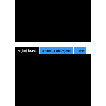
Najbolj brano
Ravnokar objavljeno
Teme