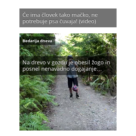
Če ima človek tako mačko, ne
potrebuje psa čuvaja! (video)
Bedarija dneva
Na drevo v gozdu je obesil žogo in
posnel nenavadno dogajanje…