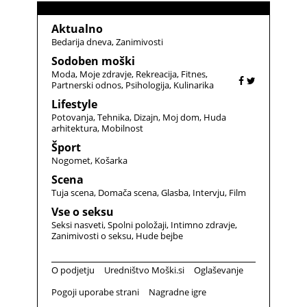
Aktualno
Bedarija dneva
Zanimivosti
Sodoben moški
Moda
Moje zdravje
Rekreacija
Fitnes
Partnerski odnos
Psihologija
Kulinarika
Lifestyle
Potovanja
Tehnika
Dizajn
Moj dom
Huda
arhitektura
Mobilnost
Šport
Nogomet
Košarka
Scena
Tuja scena
Domača scena
Glasba
Intervju
Film
Vse o seksu
Seksi nasveti
Spolni položaji
Intimno zdravje
Zanimivosti o seksu
Hude bejbe
O podjetju
Uredništvo Moški.si
Oglaševanje
Pogoji uporabe strani
Nagradne igre