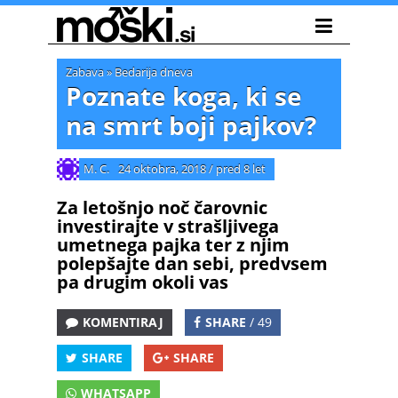
Zabava
»
Bedarija dneva
Poznate koga, ki se
na smrt boji pajkov?
M. C.
24 oktobra, 2018
/
pred 8 let
Za letošnjo noč čarovnic
investirajte v strašljivega
umetnega pajka ter z njim
polepšajte dan sebi, predvsem
pa drugim okoli vas
KOMENTIRAJ
SHARE
/ 49
SHARE
SHARE
WHATSAPP