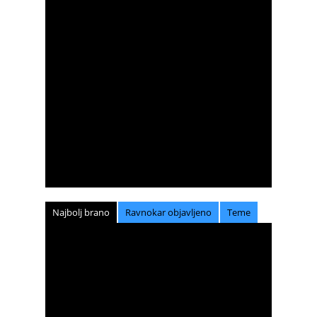
Najbolj brano
Ravnokar objavljeno
Teme