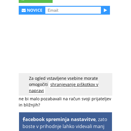
NOVICE
Za ogled vstavljene vsebine morate
Poglejte zabavno kompilacijo ljudi, ki so doživeli
omogočiti
shranjevanje piškotkov v
prave male histerične napade, ko so videli
napravi
pajka (oz. ko so mislili, da vidijo pajka). Zakaj se
ne bi malo pozabavali na račun svoji prijateljev
in bližnjih?
acebook spreminja nastavitve
, zato
boste v prihodnje lahko videvali manj