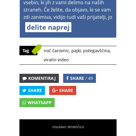
vsebin, ki jih z vami delimo na naših
straneh. Če želite, da objavo, ki se vam
zdi zanimiva, vidijo tudi vaši prijatelji, jo
delite naprej
Tag
noč čarovnic
,
pajki
,
potegavščina
,
viralni video
KOMENTIRAJ
SHARE
/ 49
SHARE
SHARE
WHATSAPP