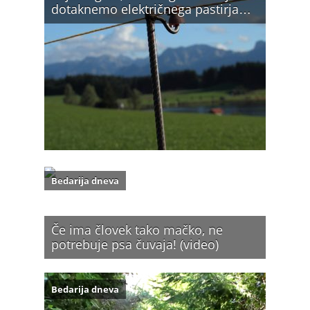
dotaknemo električnega pastirja…
Bedarija dneva
Če ima človek tako mačko, ne
potrebuje psa čuvaja! (video)
Bedarija dneva