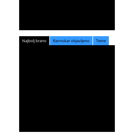
Najbolj brano
Ravnokar objavljeno
Teme