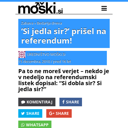
Zabava
»
Bedarija dneva
‘Si jedla sir?’ prišel na
referendum!
UREDNIŠTVO MOŠKi.Si
15 decembra, 2010
/
pred 16 let
Pa to ne moreš verjet – nekdo je
v nedeljo na referendumski
listek dopisal: “Si dobla sir? Si
jedla sir?”
KOMENTIRAJ
SHARE
SHARE
SHARE
WHATSAPP