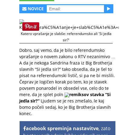
NOVICE
Katero vprašanje je slabše: referendumsko ali 'Si jedla
sir?'
Dobro, saj vemo, da je bilo referendumsko
vprašanje o novem zakonu o RTV nezanimivo …
A da je nekoga Sandrina fraza iz Big Brotherja
slavnih “Si jedla sir?” tako obsedla, da je šel to
pisat na referendumski listič, si pa ne bi mislili.
Čeprav je logičen korak po tem, ko je stavek
povsem ponarodel in obsedel vse, celo do te
mere, da je splet poln
remiksov stavka “Si
jedla sir?”
Ljudem se je res zmešalo, le kaj
bomo počeli sedaj, ko je Big Brotherja slavnih
konec.
acebook spreminja nastavitve
, zato