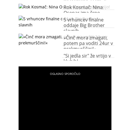
inštruktorica seksa!
Rok Kosmač: Nina
Osenar ima črno
energijo!
5 vrhuncev finalne
oddaje Big Brother
slavnih
»Činč mora zmagati,
potem pa voditi 24ur v
prekmurščini!«
"Si jedla sir" že vrtijo v
klubih!