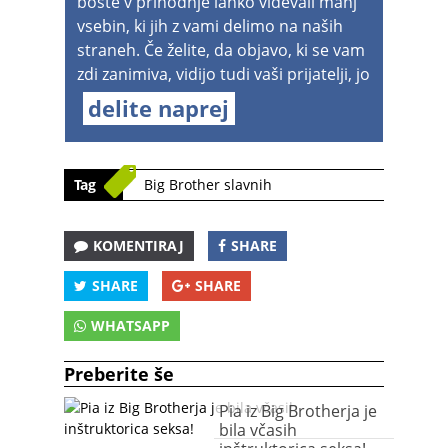
boste v prihodnje lahko videvali manj
vsebin, ki jih z vami delimo na naših
straneh. Če želite, da objavo, ki se vam
zdi zanimiva, vidijo tudi vaši prijatelji, jo
delite naprej
Tag
Big Brother slavnih
KOMENTIRAJ
SHARE
SHARE
SHARE
WHATSAPP
Preberite še
Pia iz Big Brotherja je
bila včasih