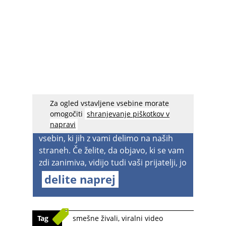
Za ogled vstavljene vsebine morate
acebook spreminja nastavitve
, zato
omogočiti
shranjevanje piškotkov v
napravi
boste v prihodnje lahko videvali manj
vsebin, ki jih z vami delimo na naših
straneh. Če želite, da objavo, ki se vam
zdi zanimiva, vidijo tudi vaši prijatelji, jo
delite naprej
Tag
smešne živali
,
viralni video