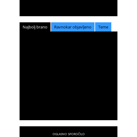
Najbolj brano
Ravnokar objavljeno
Teme