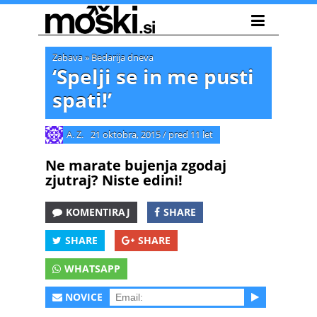
Zabava
»
Bedarija dneva
‘Spelji se in me pusti
spati!’
A. Z.
21 oktobra, 2015
/
pred 11 let
Ne marate bujenja zgodaj
zjutraj? Niste edini!
KOMENTIRAJ
SHARE
SHARE
SHARE
WHATSAPP
NOVICE