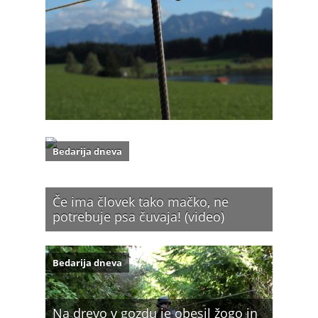
Bedarija dneva
Če ima človek tako mačko, ne
potrebuje psa čuvaja! (video)
Bedarija dneva
Na drevo v gozdu je obesil žogo in