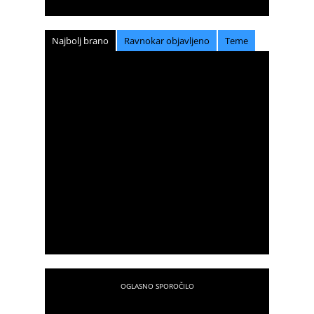
Najbolj brano
Ravnokar objavljeno
Teme