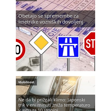
Obetajo se spremembe za
imetnike vozniških dovoljenj
Mobilnost
Ne da bi prižgali klimo: Japonski
trik v eni minuti zniža temperaturo
v avtu za 10 stopinj