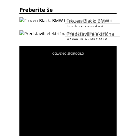
Preberite še
Frozen Black: BMW
trojka v posebni
podobi
Predstavili električna
BMW i3 in BMW i8