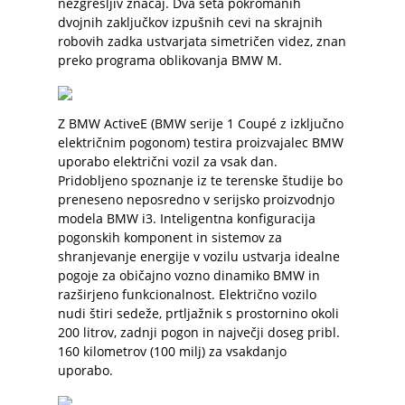
nezgrešljiv značaj. Dva seta pokromanih
dvojnih zaključkov izpušnih cevi na skrajnih
robovih zadka ustvarjata simetričen videz, znan
preko programa oblikovanja BMW M.
Z BMW ActiveE (BMW serije 1 Coupé z izključno
električnim pogonom) testira proizvajalec BMW
uporabo električni vozil za vsak dan.
Pridobljeno spoznanje iz te terenske študije bo
preneseno neposredno v serijsko proizvodnjo
modela BMW i3. Inteligentna konfiguracija
pogonskih komponent in sistemov za
shranjevanje energije v vozilu ustvarja idealne
pogoje za običajno vozno dinamiko BMW in
razširjeno funkcionalnost. Električno vozilo
nudi štiri sedeže, prtljažnik s prostornino okoli
200 litrov, zadnji pogon in največji doseg pribl.
160 kilometrov (100 milj) za vsakdanjo
uporabo.