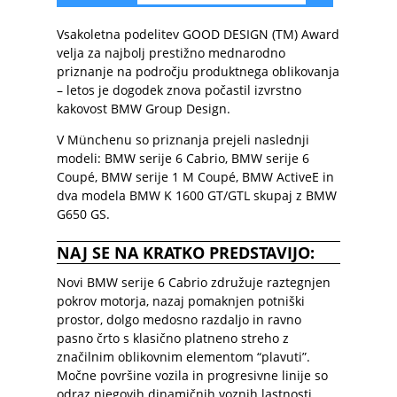
Vsakoletna podelitev GOOD DESIGN (TM) Award
velja za najbolj prestižno mednarodno
priznanje na področju produktnega oblikovanja
– letos je dogodek znova počastil izvrstno
kakovost BMW Group Design.
V Münchenu so priznanja prejeli naslednji
modeli: BMW serije 6 Cabrio, BMW serije 6
Coupé, BMW serije 1 M Coupé, BMW ActiveE in
dva modela BMW K 1600 GT/GTL skupaj z BMW
G650 GS.
NAJ SE NA KRATKO PREDSTAVIJO:
Novi BMW serije 6 Cabrio združuje raztegnjen
pokrov motorja, nazaj pomaknjen potniški
prostor, dolgo medosno razdaljo in ravno
pasno črto s klasično platneno streho z
značilnim oblikovnim elementom “plavuti”.
Močne površine vozila in progresivne linije so
odraz njegovih dinamičnih voznih lastnosti.