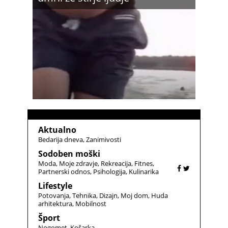
Aktualno
Bedarija dneva
Zanimivosti
Sodoben moški
Moda
Moje zdravje
Rekreacija
Fitnes
Partnerski odnos
Psihologija
Kulinarika
Lifestyle
Potovanja
Tehnika
Dizajn
Moj dom
Huda
arhitektura
Mobilnost
Šport
Nogomet
Košarka