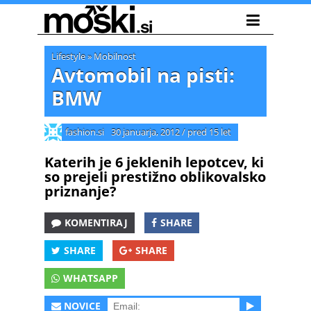
Lifestyle
»
Mobilnost
Avtomobil na pisti:
BMW
fashion.si
30 januarja, 2012
/
pred 15 let
Katerih je 6 jeklenih lepotcev, ki
so prejeli prestižno oblikovalsko
priznanje?
KOMENTIRAJ
SHARE
SHARE
SHARE
WHATSAPP
NOVICE