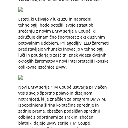
Esteti, ki uživajo v luksuzu in napredni
tehnologiji bodo potešili svojo strast ob
srečanju z novim BMW serije 6 Coupé, ki
združuje dinamično športnost z ekskluzivnim
potovalnim udobjem. Prilagodljivi LED žarometi
predstavljajo vrhunsko inovacijo v tehnologiji
luči in poudarjajo zaščitni znak videza dvojnih
okroglih žarometov v novi interpretaciji ikonske
oblikovne iztočnice BMW.
Novi BMW serije 1 M Coupé ustvarja privlačen
vtis s svojo športno pojavo in dizajnom
notranjosti, ki je značilen za program BMW M.
Izpopolnjena širina kolotečine sprednje in
zadnje preme, obsežen podaljšan sprednji
odbijač z odprtinami za zrak in izbočeni
blatniki dajejo BMW serije 1 M Coupé