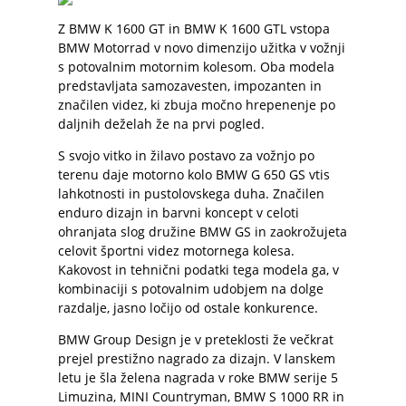
Z BMW K 1600 GT in BMW K 1600 GTL vstopa
BMW Motorrad v novo dimenzijo užitka v vožnji
s potovalnim motornim kolesom. Oba modela
predstavljata samozavesten, impozanten in
značilen videz, ki zbuja močno hrepenenje po
daljnih deželah že na prvi pogled.
S svojo vitko in žilavo postavo za vožnjo po
terenu daje motorno kolo BMW G 650 GS vtis
lahkotnosti in pustolovskega duha. Značilen
enduro dizajn in barvni koncept v celoti
ohranjata slog družine BMW GS in zaokrožujeta
celovit športni videz motornega kolesa.
Kakovost in tehnični podatki tega modela ga, v
kombinaciji s potovalnim udobjem na dolge
razdalje, jasno ločijo od ostale konkurence.
BMW Group Design je v preteklosti že večkrat
prejel prestižno nagrado za dizajn. V lanskem
letu je šla želena nagrada v roke BMW serije 5
Limuzina, MINI Countryman, BMW S 1000 RR in