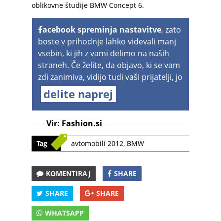
oblikovne študije BMW Concept 6.
acebook spreminja nastavitve
, zato
boste v prihodnje lahko videvali manj
vsebin, ki jih z vami delimo na naših
straneh. Če želite, da objavo, ki se vam
zdi zanimiva, vidijo tudi vaši prijatelji, jo
delite naprej
Vir:
Fashion.si
Tag
avtomobili 2012
,
BMW
KOMENTIRAJ
SHARE
SHARE
SHARE
WHATSAPP