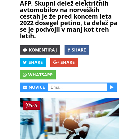
AFP. Skupni delež električnih
avtomobilov na norveških
cestah je že pred koncem leta
2022 dosegel petino, ta delež pa
se je podvojil v manj kot treh
letih.
KOMENTIRAJ
SHARE
SHARE
SHARE
WHATSAPP
NOVICE