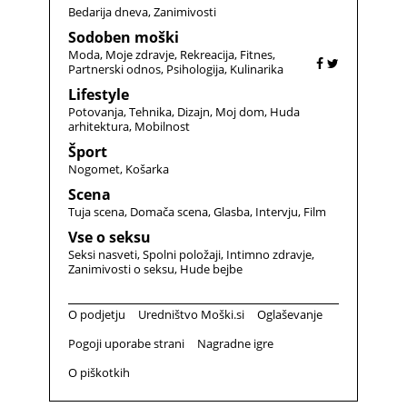
Bedarija dneva
Zanimivosti
Sodoben moški
Moda
Moje zdravje
Rekreacija
Fitnes
Partnerski odnos
Psihologija
Kulinarika
Lifestyle
Potovanja
Tehnika
Dizajn
Moj dom
Huda
arhitektura
Mobilnost
Šport
Nogomet
Košarka
Scena
Tuja scena
Domača scena
Glasba
Intervju
Film
Vse o seksu
Seksi nasveti
Spolni položaji
Intimno zdravje
Zanimivosti o seksu
Hude bejbe
O podjetju
Uredništvo Moški.si
Oglaševanje
Pogoji uporabe strani
Nagradne igre
O piškotkih