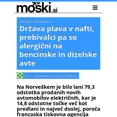
Lifestyle
»
Mobilnost
Država plava v nafti,
prebivalci pa so
alergični na
bencinske in dizelske
avte
A. P.
3 januarja, 2023
/
pred 4 leta
Na Norveškem je bilo lani 79,3
odstotka prodanih novih
avtomobilov električnih, kar je
14,8 odstotne točke več kot
predlani in največ doslej, poroča
francoska tiskovna agencija