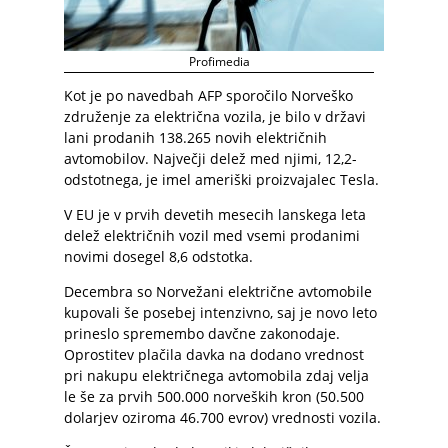
Profimedia
Kot je po navedbah AFP sporočilo Norveško
združenje za električna vozila, je bilo v državi
lani prodanih 138.265 novih električnih
avtomobilov. Največji delež med njimi, 12,2-
odstotnega, je imel ameriški proizvajalec Tesla.
V EU je v prvih devetih mesecih lanskega leta
delež električnih vozil med vsemi prodanimi
novimi dosegel 8,6 odstotka.
Decembra so Norvežani električne avtomobile
kupovali še posebej intenzivno, saj je novo leto
prineslo spremembo davčne zakonodaje.
Oprostitev plačila davka na dodano vrednost
pri nakupu električnega avtomobila zdaj velja
le še za prvih 500.000 norveških kron (50.500
dolarjev oziroma 46.700 evrov) vrednosti vozila.