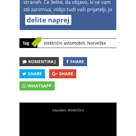
straneh. Če želite, da objavo, ki se vam
zdi zanimiva, vidijo tudi vaši prijatelji, jo
delite naprej
Tag
električni avtomobili
,
Norveška
KOMENTIRAJ
SHARE
SHARE
SHARE
WHATSAPP