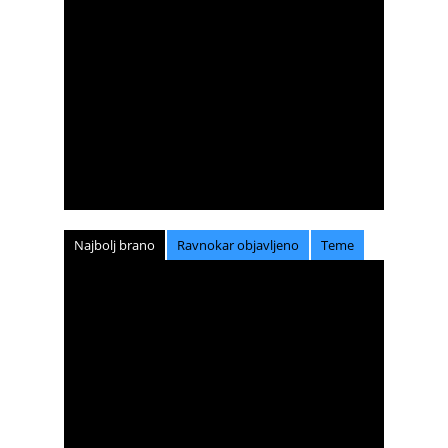
Najbolj brano
Ravnokar objavljeno
Teme