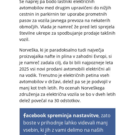
Še naprej pa bodo lastniki električnih
avtomobilov med drugim upravičeni do nižjih
cestnin in parkirnin ter uporabe prometnih
pasov za vozila javnega prevoza na nekaterih
območjih. Vlada je namreč že pred leti sprejela
številne ukrepe za spodbujanje prodaje takšnih
vozil.
Norveška, ki je paradoksalno tudi največja
proizvajalka nafte in plina v zahodni Evropi, si
je namreč zadala cilj, da bi bili najpozneje leta
2025 vsi novi prodani avtomobili električni ali
na vodik. Trenutno je električnih petina vseh
avtomobilov v državi, delež pa se je podvojil v
manj kot treh letih. Po ocenah Norveškega
združenja za električna vozila se bo v dveh letih
delež povečal na 30 odstotkov.
acebook spreminja nastavitve
, zato
boste v prihodnje lahko videvali manj
vsebin, ki jih z vami delimo na naših