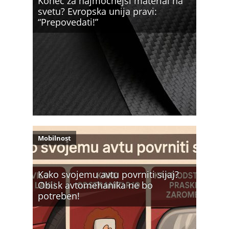
Konec za najmočnejši material na
svetu? Evropska unija pravi:
“Prepovedati!”
Mobilnost
Kako svojemu avtu povrniti sijaj?
Obisk avtomehanika ne bo
potreben!