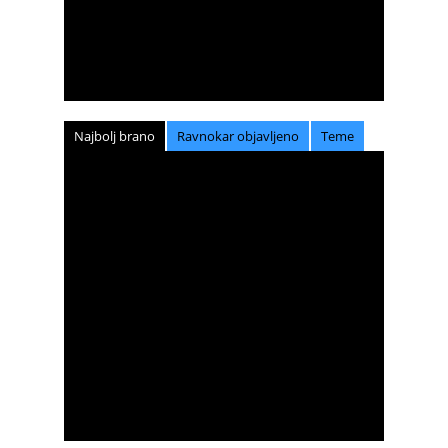
Najbolj brano
Ravnokar objavljeno
Teme