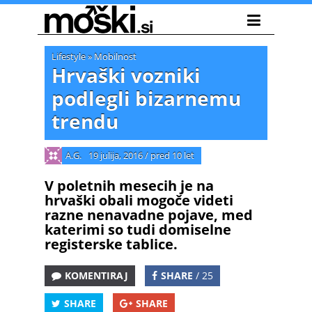
Lifestyle
»
Mobilnost
Hrvaški vozniki
podlegli bizarnemu
trendu
A.G.
19 julija, 2016
/
pred 10 let
V poletnih mesecih je na
hrvaški obali mogoče videti
razne nenavadne pojave, med
katerimi so tudi domiselne
registerske tablice.
KOMENTIRAJ
SHARE
/ 25
SHARE
SHARE