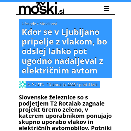
Lifestyle
»
Mobilnost
Kdor se v Ljubljano
pripelje z vlakom, bo
odslej lahko pot
ugodno nadaljeval z
električnim avtom
A. P. / STA
10 januarja, 2023
/
pred 4 leta
Slovenske železnice so s
podjetjem T2 Rotalab zagnale
projekt Gremo zeleno, v
katerem uporabnikom ponujajo
skupno uporabo vlakov in
električnih avtomobilov. Potniki