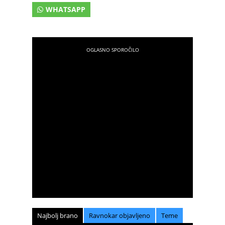
WHATSAPP
Najbolj brano
Ravnokar objavljeno
Teme