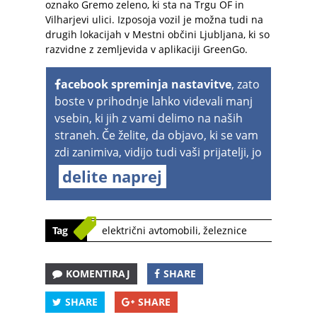
oznako Gremo zeleno, ki sta na Trgu OF in
Vilharjevi ulici. Izposoja vozil je možna tudi na
drugih lokacijah v Mestni občini Ljubljana, ki so
razvidne z zemljevida v aplikaciji GreenGo.
acebook spreminja nastavitve
, zato
boste v prihodnje lahko videvali manj
vsebin, ki jih z vami delimo na naših
straneh. Če želite, da objavo, ki se vam
zdi zanimiva, vidijo tudi vaši prijatelji, jo
delite naprej
Tag
električni avtomobili
,
železnice
KOMENTIRAJ
SHARE
SHARE
SHARE