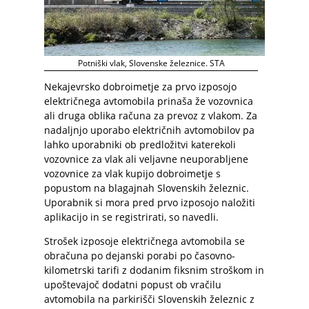
Potniški vlak, Slovenske železnice. STA
Nekajevrsko dobroimetje za prvo izposojo
električnega avtomobila prinaša že vozovnica
ali druga oblika računa za prevoz z vlakom. Za
nadaljnjo uporabo električnih avtomobilov pa
lahko uporabniki ob predložitvi katerekoli
vozovnice za vlak ali veljavne neuporabljene
vozovnice za vlak kupijo dobroimetje s
popustom na blagajnah Slovenskih železnic.
Uporabnik si mora pred prvo izposojo naložiti
aplikacijo in se registrirati, so navedli.
Strošek izposoje električnega avtomobila se
obračuna po dejanski porabi po časovno-
kilometrski tarifi z dodanim fiksnim stroškom in
upoštevajoč dodatni popust ob vračilu
avtomobila na parkirišči Slovenskih železnic z