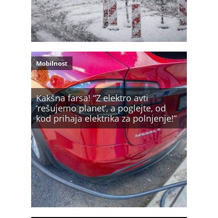
Mobilnost
Kakšna farsa! “Z elektro avti
‘rešujemo planet’, a poglejte, od
kod prihaja elektrika za polnjenje!”