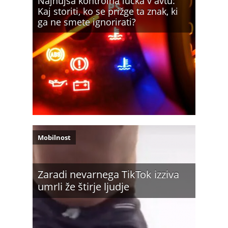
Najhujša kontrolna lučka v avtu:
Kaj storiti, ko se prižge ta znak, ki
ga ne smete ignorirati?
Mobilnost
Zaradi nevarnega TikTok izziva
umrli že štirje ljudje