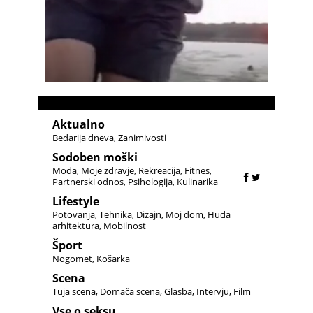
Aktualno
Bedarija dneva
Zanimivosti
Sodoben moški
Moda
Moje zdravje
Rekreacija
Fitnes
Partnerski odnos
Psihologija
Kulinarika
Lifestyle
Potovanja
Tehnika
Dizajn
Moj dom
Huda
arhitektura
Mobilnost
Šport
Nogomet
Košarka
Scena
Tuja scena
Domača scena
Glasba
Intervju
Film
Vse o seksu