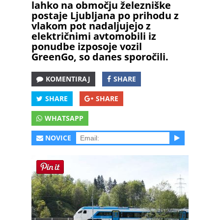
lahko na območju železniške
postaje Ljubljana po prihodu z
vlakom pot nadaljujejo z
električnimi avtomobili iz
ponudbe izposoje vozil
GreenGo, so danes sporočili.
KOMENTIRAJ
SHARE
SHARE
SHARE
WHATSAPP
NOVICE