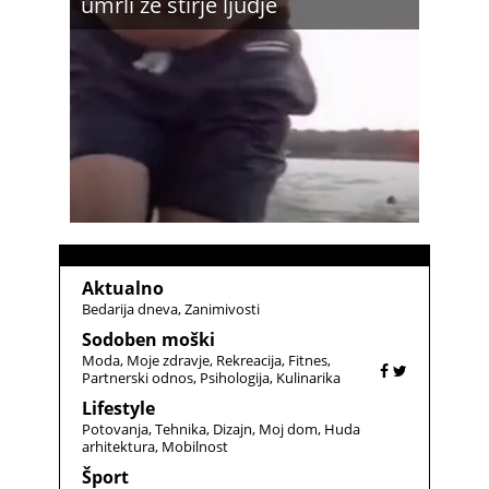
umrli že štirje ljudje
Aktualno
Bedarija dneva
Zanimivosti
Sodoben moški
Moda
Moje zdravje
Rekreacija
Fitnes
Partnerski odnos
Psihologija
Kulinarika
Lifestyle
Potovanja
Tehnika
Dizajn
Moj dom
Huda
arhitektura
Mobilnost
Šport