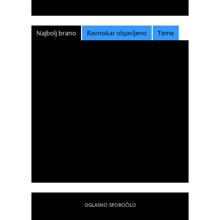
Najbolj brano
Ravnokar objavljeno
Teme