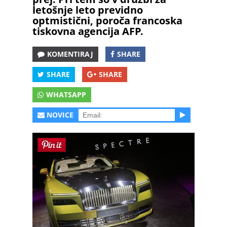
letošnje leto previdno
optmistični, poroča francoska
tiskovna agencija AFP.
KOMENTIRAJ
SHARE
SHARE
SHARE
WHATSAPP
NOVICE