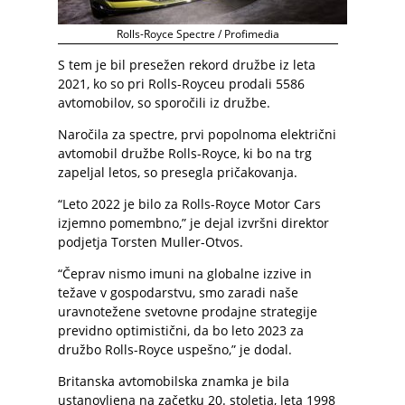
Rolls-Royce Spectre / Profimedia
S tem je bil presežen rekord družbe iz leta
2021, ko so pri Rolls-Royceu prodali 5586
avtomobilov, so sporočili iz družbe.
Naročila za spectre, prvi popolnoma električni
avtomobil družbe Rolls-Royce, ki bo na trg
zapeljal letos, so presegla pričakovanja.
“Leto 2022 je bilo za Rolls-Royce Motor Cars
izjemno pomembno,” je dejal izvršni direktor
podjetja Torsten Muller-Otvos.
“Čeprav nismo imuni na globalne izzive in
težave v gospodarstvu, smo zaradi naše
uravnotežene svetovne prodajne strategije
previdno optimistični, da bo leto 2023 za
družbo Rolls-Royce uspešno,” je dodal.
Britanska avtomobilska znamka je bila
ustanovljena na začetku 20. stoletja, leta 1998