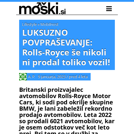
Lifestyle
»
Mobilnost
LUKSUZNO
POVPRAŠEVANJE:
Rolls-Royce še nikoli
ni prodal toliko vozil!
A. P.
9 januarja, 2023
/
pred 4 leta
Britanski proizvajalec
avtomobilov Rolls-Royce Motor
Cars, ki sodi pod okrilje skupine
BMW, je lani zabeležil rekordno
prodajo avtomobilov. Leta 2022
so prodali 6021 avtomobilov, kar
je osem odstotkov več kot leto
prej. Pri tem so v družbi za