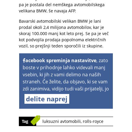
pa je postala del nemškega avtomobilskega
velikana BMW, še navaja AFP.
Bavarski avtomobilski velikan BMW je lani
prodal okoli 2,4 milijona avtomobilov, kar je
skoraj 100.000 manj kot leto prej. Se pa je več
kot podvojila prodaja popolnoma električnih
vozil, so prejšnji teden sporočili iz skupine.
acebook spreminja nastavitve
, zato
boste v prihodnje lahko videvali manj
vsebin, ki jih z vami delimo na naših
straneh. Če želite, da objavo, ki se vam
zdi zanimiva, vidijo tudi vaši prijatelji, jo
delite naprej
Tag
luksuzni avtomobili
,
rolls-royce