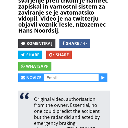
svarjenje pred trkom je namreč
zapiskal in varnostni sistem za
zaviranje se je avtomatsko
vklopil. Video je na twitterju
objavil voznik Tesle, nizozemec
Hans Noordsij.
KOMENTIRAJ
SHARE
/ 47
SHARE
SHARE
WHATSAPP
NOVICE
Original video, authorisation
from the owner. Essential, no
one could predict the accident
but the radar did and acted by
emergency braking.