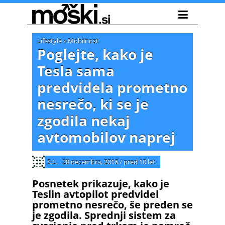
Lifestyle
»
Mobilnost
Poglejte, kako je
Tesla sama
predvidela prometno
nesrečo, ki se je
zgodila nekaj
avtomobilov naprej
S.L.
28 decembra, 2016
/
pred 10 let
Posnetek prikazuje, kako je
Teslin avtopilot predvidel
prometno nesrečo, še preden se
je zgodila. Sprednji sistem za