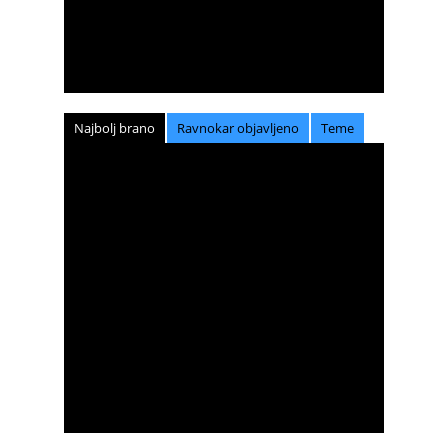
Najbolj brano
Ravnokar objavljeno
Teme