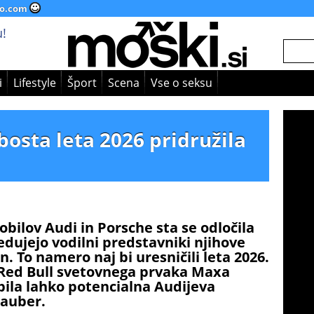
o.com
!
i
Lifestyle
Šport
Scena
Vse o seksu
bosta leta 2026 pridružila
ilov Audi in Porsche sta se odločila
edujejo vodilni predstavniki njihove
 To namero naj bi uresničili leta 2026.
 Red Bull svetovnega prvaka Maxa
ila lahko potencialna Audijeva
Sauber.