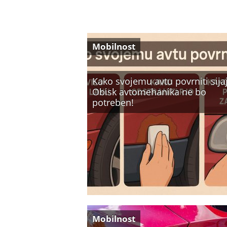
Mobilnost
Kako svojemu avtu povrniti sija
Obisk avtomehanika ne bo
potreben!
Mobilnost