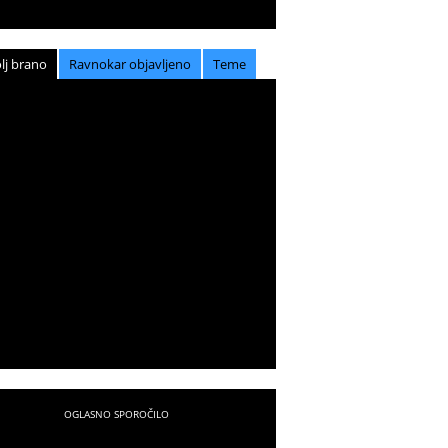
lj brano
Ravnokar objavljeno
Teme