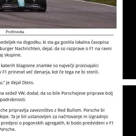
Profimedia
nedeljek na dogodku, ki sta ga gostila lokalna časopisa
urger Nachrichten, dejal, da so razprave o F1 na ravni
aj skupine.
, katerih blagovne znamke so največji proizvajalci
 F1 prinesel več denarja, kot če tega ne bi storili.
” je dejal Diess.
ma sedež VW, dodal, da so bile Porschejeve priprave bolj
 podrobnosti.
sche pripravlja zavezništvo z Red Bullom. Porsche bi
pe. Ta je bil ustanovljen za načrtovanje in izgradnjo
 predpisi o pogonskih agregatih, ki bodo predvideni v F1
Porsche.