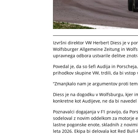
Izvršni direktor VW Herbert Diess je v po
Wolfsburger Allgemeine Zeitung in Wolfsb
upravnega odbora ustvarile delitve znotr
Povedal je, da so šefi Audija in Porscheja
prihodkov skupine VW, trdili, da bi vstop v
“Zmanjkalo nam je argumentov proti temu,
Diess je na dogodku v Wolfsburgu, kjer i
konkretne kot Audijeve, ne da bi navedel
Poznavalci dogajanja v F1 pravijo, da Por
sodeloval z novim oddelkom za motorje eki
lastne pogonske enote, skladnih z novimi
leta 2026. Ekipa bi delovala kot Red Bull-