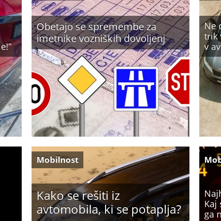
Obetajo se spremembe za
Ne d
d
trik
imetnike vozniških dovoljenj
e!”
v av
Mobilnost
Mob
Kako se rešiti iz
Najh
Kaj 
avtomobila, ki se potaplja?
ga n