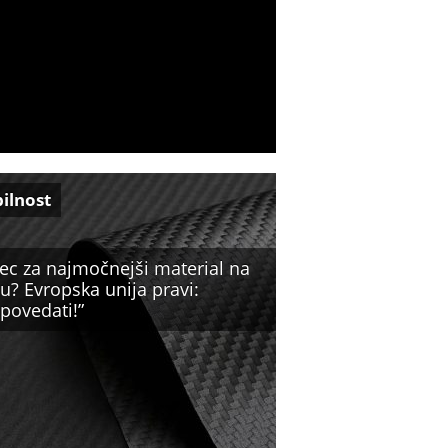
ilnost
ec za najmočnejši material na
u? Evropska unija pravi:
povedati!”