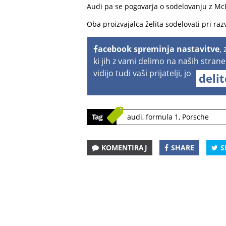
Audi pa se pogovarja o sodelovanju z M
Oba proizvajalca želita sodelovati pri ra
acebook spreminja nastavitve
,
ki jih z vami delimo na naših strane
vidijo tudi vaši prijatelji, jo
deli
Tag
audi
,
formula 1
,
Porsche
KOMENTIRAJ
SHARE
S