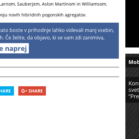
cLarnom, Sauberjem, Aston Martinom in Williamsom.
zvoju novih hibridnih pogonskih agregatov.
 zato boste v prihodnje lahko videvali manj vsebin,
h. Če želite, da objavo, ki se vam zdi zanimiva,
te naprej
Mob
Kon
svet
HARE
SHARE
“Pre