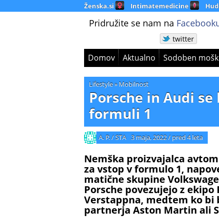
Ženska.si
Intimatemedicine
Hud
Pridružite se nam na
Facebooku
twitter
Domov
Aktualno
Sodoben mošk
Lifestyle
»
Mobilnost
Porsche in Audi se 
formuli 1
A. P. / STA
3 maja, 2022
/
pred 4 leta
Nemška proizvajalca avtomob
za vstop v formulo 1, napov
matične skupine Volkswagen.
Porsche povezujejo z ekipo
Verstappna, medtem ko bi b
partnerja Aston Martin ali 