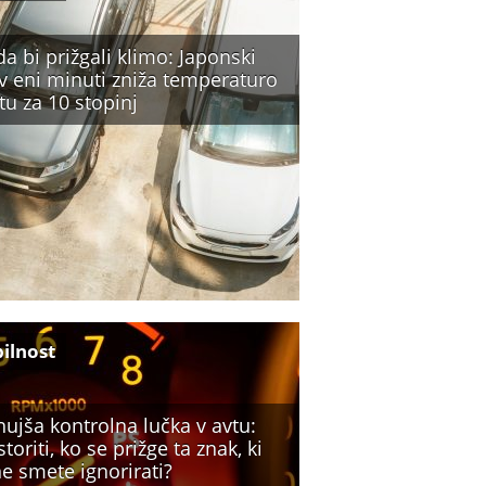
a bi prižgali klimo: Japonski
 v eni minuti zniža temperaturo
tu za 10 stopinj
ilnost
ujša kontrolna lučka v avtu:
storiti, ko se prižge ta znak, ki
e smete ignorirati?