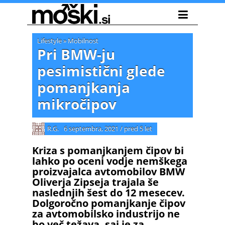
Lifestyle
»
Mobilnost
Pri BMW-ju
pesimistični glede
pomanjkanja
mikročipov
R.G.
6 septembra, 2021
/
pred 5 let
Kriza s pomanjkanjem čipov bi
lahko po oceni vodje nemškega
proizvajalca avtomobilov BMW
Oliverja Zipseja trajala še
naslednjih šest do 12 mesecev.
Dolgoročno pomanjkanje čipov
za avtomobilsko industrijo ne
bo več težava, saj je za