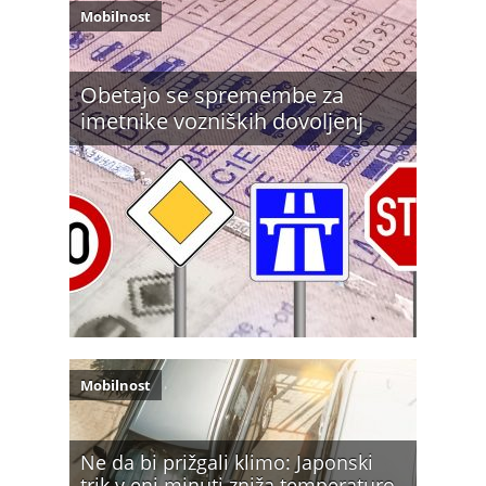
Mobilnost
Obetajo se spremembe za
imetnike vozniških dovoljenj
Mobilnost
Ne da bi prižgali klimo: Japonski
trik v eni minuti zniža temperaturo