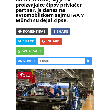
proizvajalce čipov privlačen
partner, je danes na
avtomobilskem sejmu IAA v
Münchnu dejal Zipse.
KOMENTIRAJ
SHARE
SHARE
SHARE
WHATSAPP
NOVICE