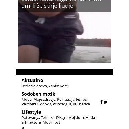
umrli že štirje ljudje
Aktualno
Bedarija dneva
Zanimivosti
Sodoben moški
Moda
Moje zdravje
Rekreacija
Fitnes
Partnerski odnos
Psihologija
Kulinarika
Lifestyle
Potovanja
Tehnika
Dizajn
Moj dom
Huda
arhitektura
Mobilnost