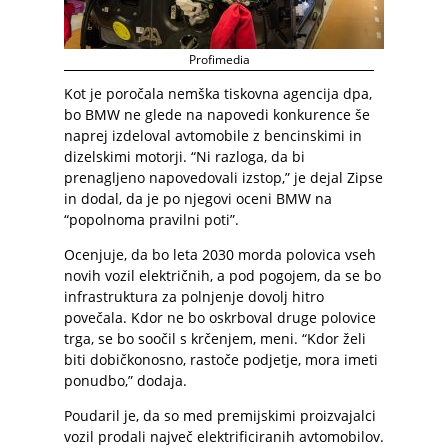
Profimedia
Kot je poročala nemška tiskovna agencija dpa,
bo BMW ne glede na napovedi konkurence še
naprej izdeloval avtomobile z bencinskimi in
dizelskimi motorji. “Ni razloga, da bi
prenagljeno napovedovali izstop,” je dejal Zipse
in dodal, da je po njegovi oceni BMW na
“popolnoma pravilni poti”.
Ocenjuje, da bo leta 2030 morda polovica vseh
novih vozil električnih, a pod pogojem, da se bo
infrastruktura za polnjenje dovolj hitro
povečala. Kdor ne bo oskrboval druge polovice
trga, se bo soočil s krčenjem, meni. “Kdor želi
biti dobičkonosno, rastoče podjetje, mora imeti
ponudbo,” dodaja.
Poudaril je, da so med premijskimi proizvajalci
vozil prodali največ elektrificiranih avtomobilov.