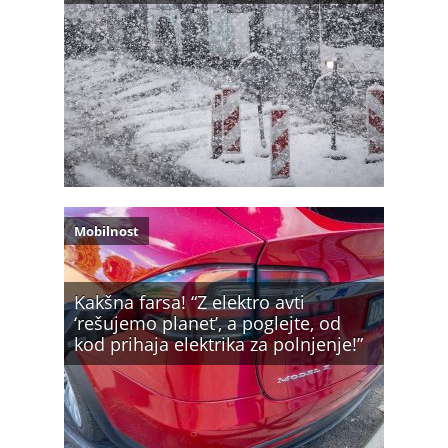
Mobilnost
Kakšna farsa! “Z elektro avti
‘rešujemo planet’, a poglejte, od
kod prihaja elektrika za polnjenje!”