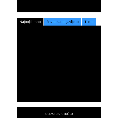
Najbolj brano
Ravnokar objavljeno
Teme