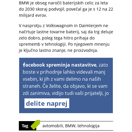
BMW je obseg naročil baterijskih celic za leta
do 2030 skoraj podvojil, povečal ga je s 12 na 22
milijard evrov.
V nasprotju z Volkswagnom in Daimlerjem ne
načrtuje lastne tovarne baterij, saj da trg deluje
zelo dobro, poleg tega hitro prihaja do
sprememb v tehnologiji. Po njegovem mnenju
je ključno lastno znanje, ne proizvodnja.
acebook spreminja nastavitve
, zato
boste v prihodnje lahko videvali manj
vsebin, ki jih z vami delimo na naših
straneh. Če želite, da objavo, ki se vam
zdi zanimiva, vidijo tudi vaši prijatelji, jo
delite naprej
Tag
avtomobili
,
BMW
,
tehnologija