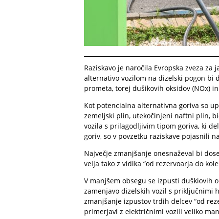
Raziskavo je naročila Evropska zveza za ja
alternativo vozilom na dizelski pogon bi d
prometa, torej dušikovih oksidov (NOx) in
Kot potencialna alternativna goriva so upo
zemeljski plin, utekočinjeni naftni plin, b
vozila s prilagodljivim tipom goriva, ki 
goriv, so v povzetku raziskave pojasnili na
Največje zmanjšanje onesnaževal bi doseg
velja tako z vidika “od rezervoarja do kole
V manjšem obsegu se izpusti duškiovih ok
zamenjavo dizelskih vozil s priključnimi h
zmanjšanje izpustov trdih delcev “od rezer
primerjavi z električnimi vozili veliko man