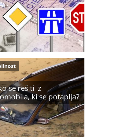
ilnost
o se rešiti iz
omobila, ki se potaplja?