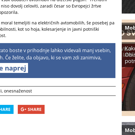
niso dovolj celoviti, zaradi česar so Evropejci žrtve
opozorila.
moral temeljiti na električnih avtomobilih, še posebej pa
Mob
ilnosti, kot so hoja, kolesarjenje in javni potniški
ost.
Kako
 zato boste v prihodnje lahko videvali manj vsebin,
Obi
h. Če želite, da objavo, ki se vam zdi zanimiva,
pot
te naprej
i
,
onesnaženost
HARE
SHARE
Mob