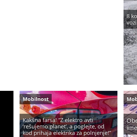
8 ko
vozi
Mobilnost
Mob
Kakšna farsa! “Z elektro avti
Obe
‘rešujemo planet’, a poglejte, od
ime
kod prihaja elektrika za polnjenje!”