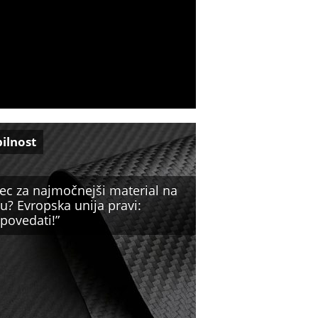
ilnost
ec za najmočnejši material na
u? Evropska unija pravi:
povedati!”