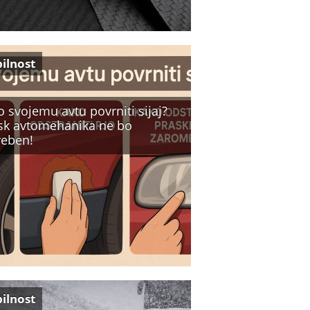
ilnost
 svojemu avtu povrniti sijaj?
sk avtomehanika ne bo
reben!
ilnost