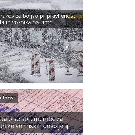
rakov za boljšo pripravljenost
la in voznika na zimo
ilnost
tajo se spremembe za
tnike vozniških dovoljenj