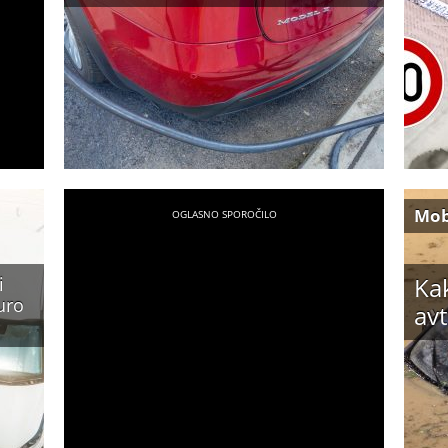
Mob
Kak
i
uro
avt