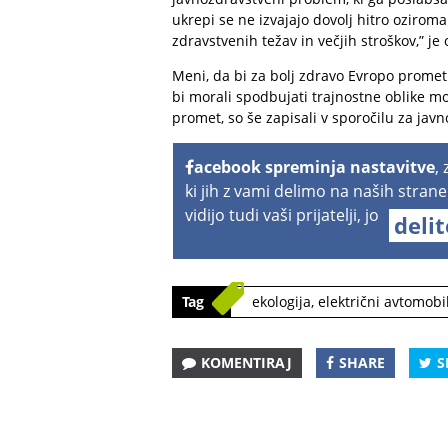
ukrepi se ne izvajajo dovolj hitro oziroma 
zdravstvenih težav in večjih stroškov,” je 
Meni, da bi za bolj zdravo Evropo promet 
bi morali spodbujati trajnostne oblike mob
promet, so še zapisali v sporočilu za javn
acebook spreminja nastavitve
,
ki jih z vami delimo na naših strane
vidijo tudi vaši prijatelji, jo
deli
Tag
ekologija
,
električni avtomobil
KOMENTIRAJ
SHARE
S