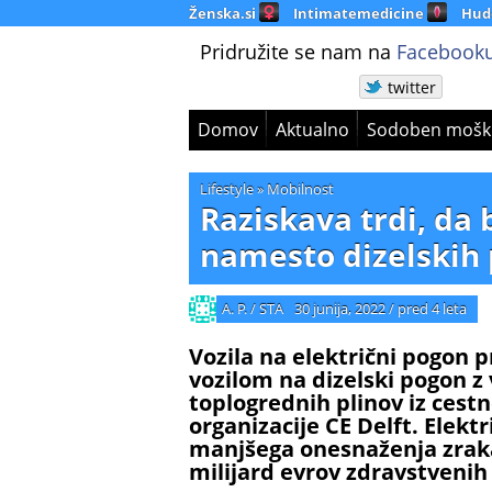
Ženska.si
Intimatemedicine
Hud
Pridružite se nam na
Facebooku
twitter
Domov
Aktualno
Sodoben mošk
Lifestyle
»
Mobilnost
Raziskava trdi, da b
namesto dizelskih 
A. P. / STA
30 junija, 2022
/
pred 4 leta
Vozila na električni pogon p
vozilom na dizelski pogon z
toplogrednih plinov iz cest
organizacije CE Delft. Elekt
manjšega onesnaženja zraka
milijard evrov zdravstvenih