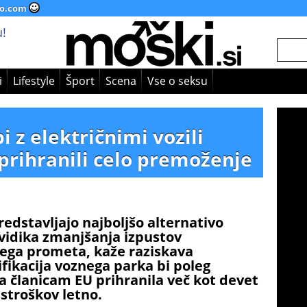
o.com
!
i
Lifestyle
Šport
Scena
Vse o seksu
i z električnimi vozili
prihranili celo premoženje
redstavljajo najboljšo alternativo
 vidika zmanjšanja izpustov
nega prometa, kaže raziskava
rifikacija voznega parka bi poleg
 članicam EU prihranila več kot devet
 stroškov letno.