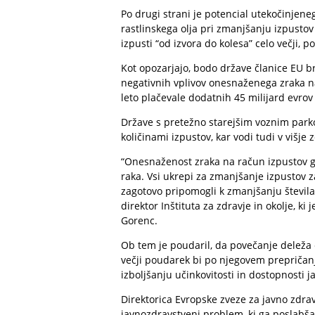
Po drugi strani je potencial utekočinjen
rastlinskega olja pri zmanjšanju izpustov
izpusti “od izvora do kolesa” celo večji, p
Kot opozarjajo, bodo države članice EU 
negativnih vplivov onesnaženega zraka na 
leto plačevale dodatnih 45 milijard evrov
Države s pretežno starejšim voznim parko
količinami izpustov, kar vodi tudi v višje
“Onesnaženost zraka na račun izpustov g
raka. Vsi ukrepi za zmanjšanje izpustov za
zagotovo pripomogli k zmanjšanju števila 
direktor Inštituta za zdravje in okolje, k
Gorenc.
Ob tem je poudaril, da povečanje deleža 
večji poudarek bi po njegovem prepričanj
izboljšanju učinkovitosti in dostopnosti
Direktorica Evropske zveze za javno zdrav
javnozdravstveni problem, ki ga poslabša