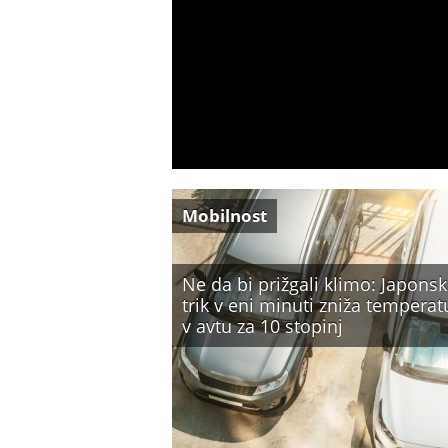
Mobilnost
Ne da bi prižgali klimo: Japonsk
trik v eni minuti zniža temperat
v avtu za 10 stopinj