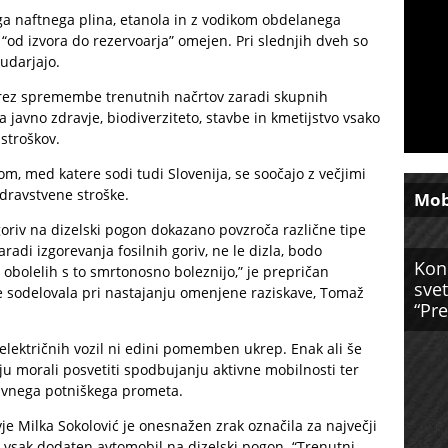
ega naftnega plina, etanola in z vodikom obdelanega
 “od izvora do rezervoarja” omejen. Pri slednjih dveh so
oudarjajo.
brez spremembe trenutnih načrtov zaradi skupnih
javno zdravje, biodiverziteto, stavbe in kmetijstvo vsako
 stroškov.
m, med katere sodi tudi Slovenija, se soočajo z večjimi
 zdravstvene stroške.
Mob
oriv na dizelski pogon dokazano povzroča različne tipe
radi izgorevanja fosilnih goriv, ne le dizla, bodo
Kon
obolelih s to smrtonosno boleznijo,” je prepričan
svet
i je sodelovala pri nastajanju omenjene raziskave, Tomaž
“Pre
električnih vozil ni edini pomemben ukrep. Enak ali še
u morali posvetiti spodbujanju aktivne mobilnosti ter
 javnega potniškega prometa.
je Milka Sokolović je onesnažen zrak označila za največji
 vsak dodaten avtomobil na dizelski pogon. “Trenutni