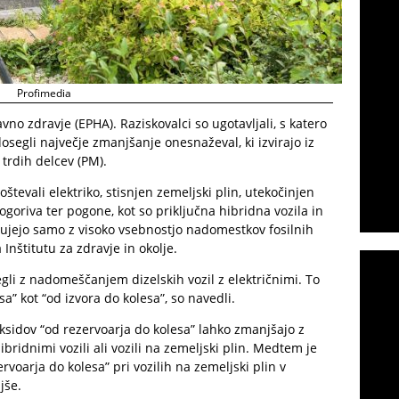
Profimedia
vno zdravje (EPHA). Raziskovalci so ugotavljali, s katero
osegli največje zmanjšanje onesnaževal, ki izvirajo iz
 trdih delcev (PM).
števali elektriko, stisnjen zemeljski plin, utekočinjen
iogoriva ter pogone, kot so priključna hibridna vozila in
delujejo samo z visoko vsebnostjo nadomestkov fosilnih
 Inštitutu za zdravje in okolje.
li z nadomeščanjem dizelskih vozil z električnimi. To
sa” kot “od izvora do kolesa”, so navedli.
sidov “od rezervoarja do kolesa” lahko zmanjšajo z
ibridnimi vozili ali vozili na zemeljski plin. Medtem je
voarja do kolesa” pri vozilih na zemeljski plin v
jše.