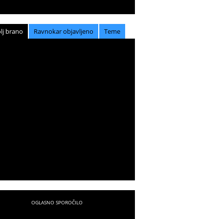
lj brano
Ravnokar objavljeno
Teme