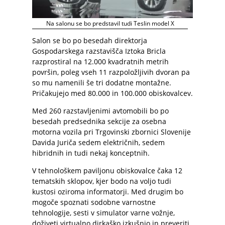
Na salonu se bo predstavil tudi Teslin model X
Salon se bo po besedah direktorja
Gospodarskega razstavišča Iztoka Bricla
razprostiral na 12.000 kvadratnih metrih
površin, poleg vseh 11 razpoložljivih dvoran pa
so mu namenili še tri dodatne montažne.
Pričakujejo med 80.000 in 100.000 obiskovalcev.
Med 260 razstavljenimi avtomobili bo po
besedah predsednika sekcije za osebna
motorna vozila pri Trgovinski zbornici Slovenije
Davida Juriča sedem električnih, sedem
hibridnih in tudi nekaj konceptnih.
V tehnološkem paviljonu obiskovalce čaka 12
tematskih sklopov, kjer bodo na voljo tudi
kustosi oziroma informatorji. Med drugim bo
mogoče spoznati sodobne varnostne
tehnologije, sesti v simulator varne vožnje,
doživeti virtualno dirkaško izkušnjo in preveriti,