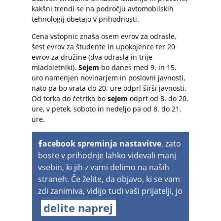
kakšni trendi se na področju avtomobilskih
tehnologij obetajo v prihodnosti.
Cena vstopnic znaša osem evrov za odrasle,
šest evrov za študente in upokojence ter 20
evrov za družine (dva odrasla in trije
mladoletniki).
Sejem
bo danes med 9. in 15.
uro namenjen novinarjem in poslovni javnosti,
nato pa bo vrata do 20. ure odprl širši javnosti.
Od torka do četrtka bo
sejem
odprt od 8. do 20.
ure, v petek, soboto in nedeljo pa od 8. do 21.
ure.
acebook spreminja nastavitve
, zato
boste v prihodnje lahko videvali manj
vsebin, ki jih z vami delimo na naših
straneh. Če želite, da objavo, ki se vam
zdi zanimiva, vidijo tudi vaši prijatelji, jo
delite naprej