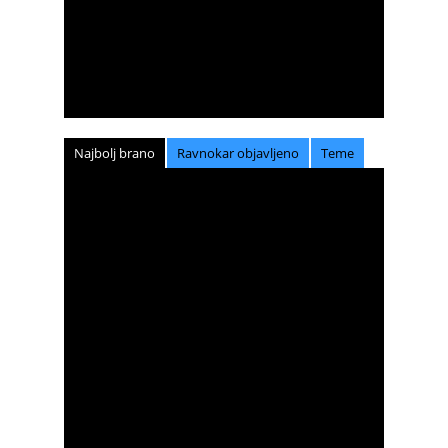
Najbolj brano
Ravnokar objavljeno
Teme