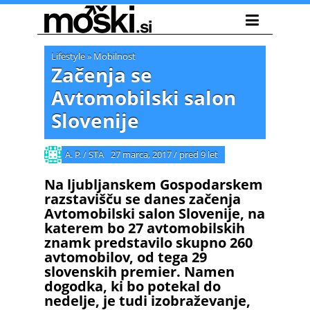
Lifestyle
»
Mobilnost
Začenja se
Avtomobilski salon
Slovenije
A. P. / STA
27 marca, 2017
/
pred 9 let
Na ljubljanskem Gospodarskem
razstavišču se danes začenja
Avtomobilski salon Slovenije, na
katerem bo 27 avtomobilskih
znamk predstavilo skupno 260
avtomobilov, od tega 29
slovenskih premier. Namen
dogodka, ki bo potekal do
nedelje, je tudi izobraževanje,