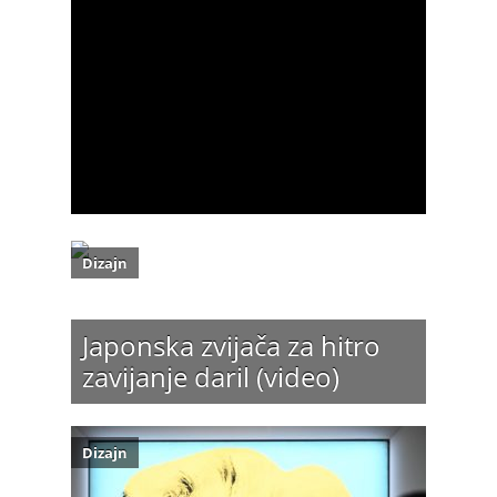
Dizajn
Japonska zvijača za hitro
zavijanje daril (video)
Dizajn