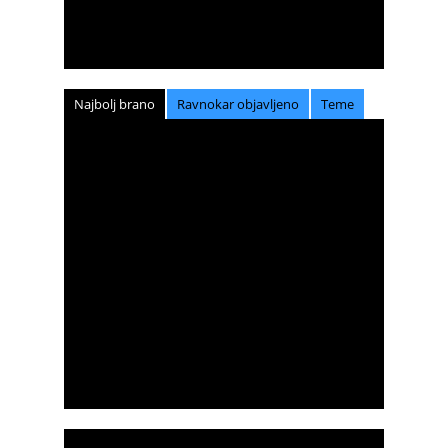
Najbolj brano
Ravnokar objavljeno
Teme