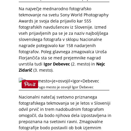
Na največje mednarodno fotografsko
tekmovanje na svetu Sony World Photography
Awards je svoja dela prijavilo kar 555
fotografskih navdušencev iz Slovenije. Izmed
vseh prijavljenih pa se je za naziv najboljšega
slovenskega fotografa v sklopu Nacionalne
nagrade potegovalo kar 158 nadarjenih
fotografov. Poleg glavnega zmagovalca Uroša
Florjančiča sta se med prejemnike nagrad
uvrstila tudi
Igor Debevec
(2. mesto) in
Nejc
Zidarič
(3. mesto).
Drugo mesto je osvojil Igor Debevec
Nacionalni natečaj svetovno priznanega
fotografskega tekmovanja se je letos v Sloveniji
odvil prvič in trem nadobudnim fotografom
omogočil, da bodo njihova dela izpostavljena in
prepoznana na svetovni ravni. Zmagovalne
fotografije bodo postavili ob bok izjemnim