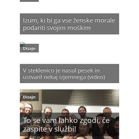
Izum, ki bi ga vse ženske morale
podariti svojim moškim
Dizajn
V steklenico je nasul pesek in
ustvaril nekaj izjemnega (video)
Dizajn
To se vam lahko zgodi, če
zaspite v službi!