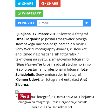
SHARE
SHARE
WHATSAPP
NOVICE
Ljubljana, 17. marec 2015:
Slovenski fotograf
Uroš Florjančič
je postal zmagovalec prvega
slovenskega nacionalnega natečaja v okviru
Sony World Photography Awards, ki slovi kot
eno izmed najprestižnejših fotografskih
tekmovanj na svetu. Z zmagovalno fotografijo
“Blue Heaven”
je Uroš navdušil strokovno žirijo,
ki so jo sestavljali profesionalni fotograf
Jože
Suhadolnik,
Sony ambasador in fotograf
Klemen Udovč
ter fotografski entuziast
Aleš
Žiberna
.
Zmagovalna fotografija Uroša Florjančiča je nastala
aprila 2013 na Planinskem polju