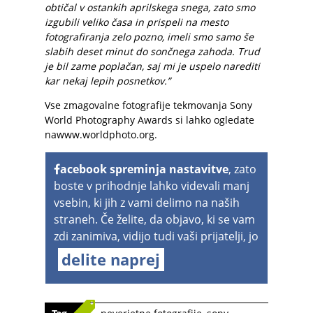
obtičal v ostankih aprilskega snega, zato smo
izgubili veliko časa in prispeli na mesto
fotografiranja zelo pozno, imeli smo samo še
slabih deset minut do sončnega zahoda. Trud
je bil zame poplačan, saj mi je uspelo narediti
kar nekaj lepih posnetkov.”
Vse zmagovalne fotografije tekmovanja Sony
World Photography Awards si lahko ogledate
na
www.worldphoto.org
.
acebook spreminja nastavitve
, zato
boste v prihodnje lahko videvali manj
vsebin, ki jih z vami delimo na naših
straneh. Če želite, da objavo, ki se vam
zdi zanimiva, vidijo tudi vaši prijatelji, jo
delite naprej