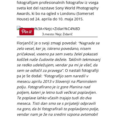
fotografijam profesionalnih fotografov iz vsega
sveta kot del razstave Sony World Photography
Awards, ki bo na ogled v Londonu (Somerset
House) od 24. aprila do 10. maja 2015.
3.mesto: Nejc Zidarič
Florjančič je o svoji zmagi povedal:
“Nagrade se
zelo vesel, ker je, iskreno povedano, nisem
pričakoval, vseeno pa sem svetu želel pokazati
košček naše čudovite dežele. Takšnih tekmovanj
se redko udeležujem, vendar pa mi je všeč, da
sem se odločil za pravega”
. O nastali fotografiji
pa je še dodal:
“Fotografijo sem naredil v
mesecu aprilu 2013 v Sloveniji na Planinskem
polju. Fotografirano je iz gore Planina nad
poljem, kateri je letno tudi večkrat poplavljen.
Te poplave lahko včasih trajajo tudi do dva
meseca. Tisti dan smo se s prijatelji odpravili
na goro, da bi fotografirali to poplavljeno polje,
vendar nam je že na sredini vzpona avtomobil