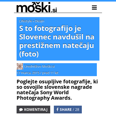
Lifestyle
»
Dizajn
S to fotografijo je
Slovenec navdušil na
prestižnem natečaju
(foto)
Uredništvo Moški.si
17 marca, 2015
/
pred 11 let
Poglejte osupljive fotografije, ki
so osvojile slovenske nagrade
natečaja Sony World
Photography Awards.
KOMENTIRAJ
SHARE
/ 28