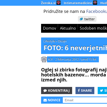
Ženska.si
Intimatemedicine
Hud
Pridružite se nam na
Facebooku
twitter
Domov
Aktualno
Sodoben mošk
Lifestyle
»
Dizajn
FOTO: 6 neverjetni
K.P.
2 februarja, 2012
/
pred 15 let
Oglej si zbirko fotografij n
hotelskih bazenov… morda s
izmed njih.
KOMENTIRAJ
SHARE
S
NOVICE