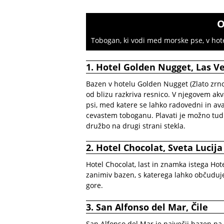
O
Tobogan, ki vodi med morske pse, v hot
1. Hotel Golden Nugget, Las V
Bazen v hotelu Golden Nugget (Zlato zrno)
od blizu razkriva resnico. V njegovem ak
psi, med katere se lahko radovedni in av
cevastem toboganu. Plavati je možno tudi 
družbo na drugi strani stekla.
2. Hotel Chocolat, Sveta Lucija
Hotel Chocolat, last in znamka istega Hot
zanimiv bazen, s katerega lahko občuduje
gore.
3. San Alfonso del Mar, Čile
San Alfonso del Mar je največji bazen na s