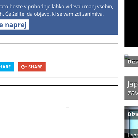
 zato boste v prihodnje lahko videvali manj vsebin,
h. Če želite, da objavo, ki se vam zdi zanimiva,
te naprej
Diz
HARE
SHARE
Jap
zav
Diz
Leg