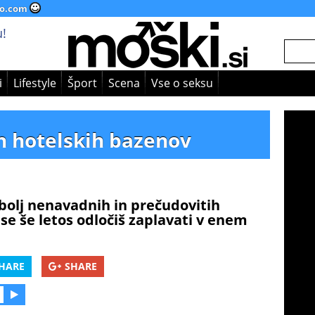
o.com
!
i
Lifestyle
Šport
Scena
Vse o seksu
h hotelskih bazenov
ajbolj nenavadnih in prečudovitih
e še letos odločiš zaplavati v enem
HARE
SHARE