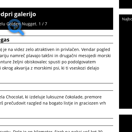
dpri galerijo
Najbo
elu Golden Nugget. 1 / 7
egas
 je na videz zelo atraktiven in privlačen. Vendar pogled
variju namreč plavajo takšni in drugačni mesojedi morski
anture željni obiskovalec spusti po podolgovatem
okrog akvarija z morskimi psi, ki ti vseskozi delajo
ela Chocolat, ki izdeluje luksuzne čokolade, premore
š prečudovit razgled na bogato listje in graciozen vrh
vetu. Dolg je en kilometer, širok pa nekaj več kot 30