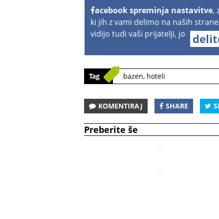
acebook spreminja nastavitve
,
ki jih z vami delimo na naših strane
vidijo tudi vaši prijatelji, jo
deli
Tag
bazen
,
hoteli
KOMENTIRAJ
SHARE
S
Preberite še