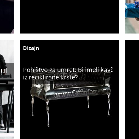
Dizajn
kul
Pohištvo za umret: Bi imeli kavč
iz reciklirane krste?