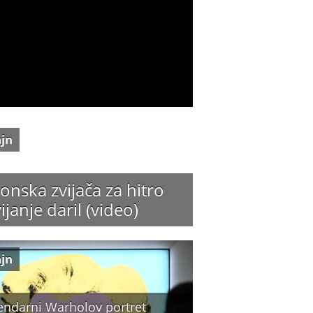
ajn
onska zvijača za hitro
ijanje daril (video)
ajn
endarni Warholov portret