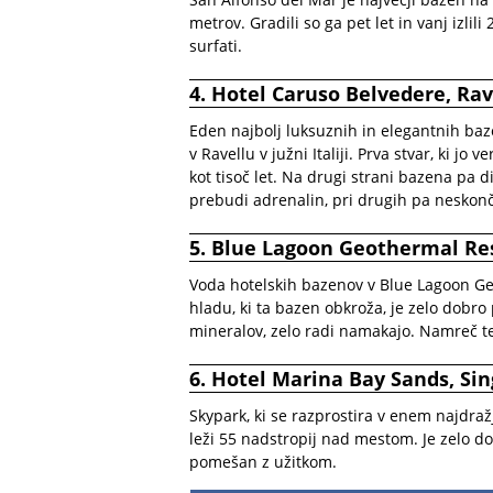
metrov. Gradili so ga pet let in vanj izlil
surfati.
4. Hotel Caruso Belvedere, Rav
Eden najbolj luksuznih in elegantnih ba
v Ravellu v južni Italiji. Prva stvar, ki jo 
kot tisoč let. Na drugi strani bazena pa d
prebudi adrenalin, pri drugih pa neskon
5. Blue Lagoon Geothermal Res
Voda hotelskih bazenov v Blue Lagoon Geo
hladu, ki ta bazen obkroža, je zelo dobro p
mineralov, zelo radi namakajo. Namreč t
6. Hotel Marina Bay Sands, Si
Skypark, ki se razprostira v enem najdra
leži 55 nadstropij nad mestom. Je zelo d
pomešan z užitkom.