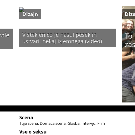
Dizajn
Diz
To 
rale
V steklenico je nasul pesek in
ustvaril nekaj izjemnega (video)
zas
Scena
Tuja scena
Domača scena
Glasba
Intervju
Film
Vse o seksu