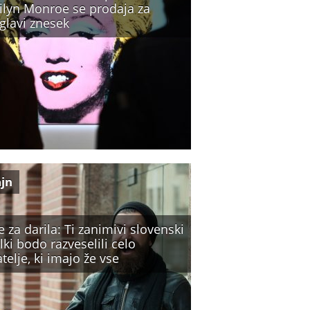
ilyn Monroe se prodaja za
glavi znesek
ajn
e za darila: Ti zanimivi slovenski
lki bodo razveselili celo
atelje, ki imajo že vse