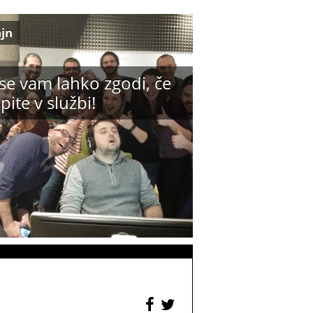
ajn
se vam lahko zgodi, če
pite v službi!