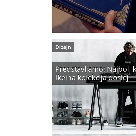
Dizajn
Predstavljamo: Najbolj 
Ikeina kolekcija doslej