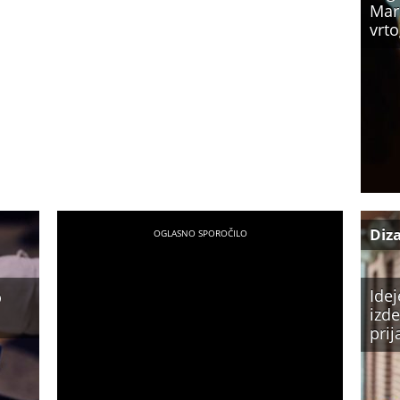
Mar
vrto
Diz
o
Idej
izde
prij