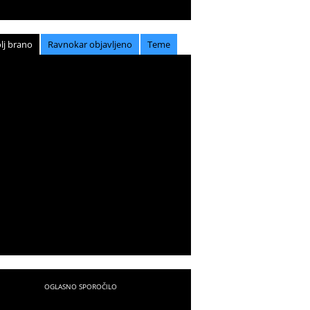
lj brano
Ravnokar objavljeno
Teme