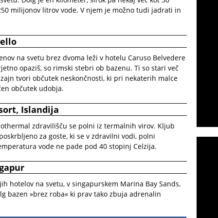
i 250 milijonov litrov vode. V njem je možno tudi jadrati in
ello
zenov na svetu brez dvoma leži v hotelu Caruso Belvedere
verjetno opaziš, so rimski stebri ob bazenu. Ti so stari več
izajn tvori občutek neskončnosti, ki pri nekaterih malce
čen občutek udobja.
ort, Islandija
thermal zdravilišču se polni iz termalnih virov. Kljub
oskrbljeno za goste, ki se v zdravilni vodi, polni
emperatura vode ne pade pod 40 stopinj Celzija.
ngapur
žjih hotelov na svetu, v singapurskem Marina Bay Sands,
olg bazen »brez roba« ki prav tako zbuja adrenalin