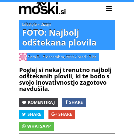
Lifestyle
»
Dizajn
FOTO: Najbolj
odštekana plovila
Sara B.
5 decembra, 2011
/
pred 15 let
Poglej si nekaj trenutno najbolj
odštekanih plovili, ki te bodo s
svojo inovativnostjo zagotovo
navdušila.
KOMENTIRAJ
SHARE
SHARE
SHARE
WHATSAPP