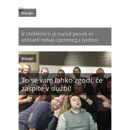
Dizajn
V steklenico je nasul pesek in
ustvaril nekaj izjemnega (video)
Dizajn
To se vam lahko zgodi, če
zaspite v službi!