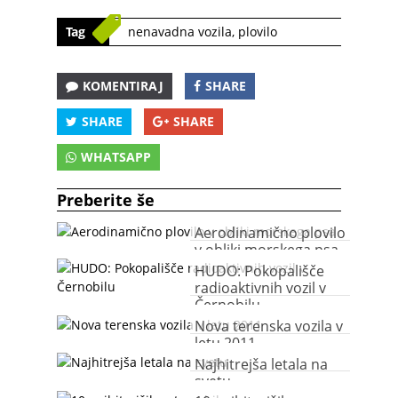
Tag
nenavadna vozila
,
plovilo
KOMENTIRAJ
SHARE
SHARE
SHARE
WHATSAPP
Preberite še
Aerodinamično plovilo
v obliki morskega psa
HUDO: Pokopališče
radioaktivnih vozil v
Černobilu
Nova terenska vozila v
letu 2011
Najhitrejša letala na
svetu