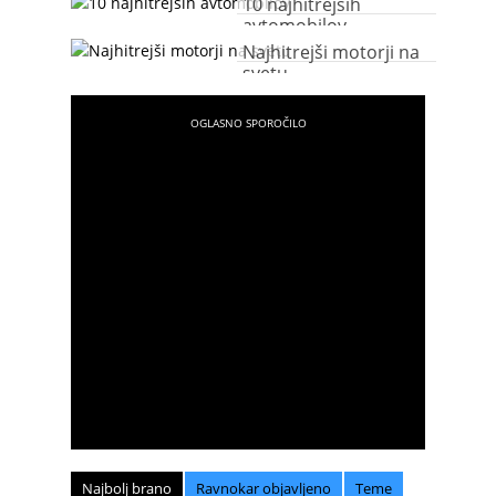
10 najhitrejših
avtomobilov
Najhitrejši motorji na
svetu
Najbolj brano
Ravnokar objavljeno
Teme