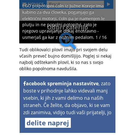
NOVICE
EGO polpotopni čoln iz Južne Koreje ima
kabino za dva človeka, poganjajo ga
električni motorji, čoln pa je namenjen le
plutju in ne popolni potopitvi, zato je
Odpri galerijo
njegovo upravljanje dokaj enostavno -
usmerjaš ga kar z nožnim pedalom. 1 / 16
Tudi oblikovalci plovil imajo pri svojem delu
včasih preveč bujno domišljijo. Poglej si nekaj
najbolj odštekanih plovil, ki so nas s svojo
obliko popolnoma navdušila.
acebook spreminja nastavitve
, zato
boste v prihodnje lahko videvali manj
vsebin, ki jih z vami delimo na naših
straneh. Če želite, da objavo, ki se vam
zdi zanimiva, vidijo tudi vaši prijatelji, jo
delite naprej