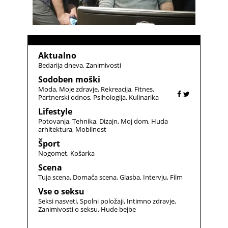
Aktualno
Bedarija dneva
Zanimivosti
Sodoben moški
Moda
Moje zdravje
Rekreacija
Fitnes
Partnerski odnos
Psihologija
Kulinarika
Lifestyle
Potovanja
Tehnika
Dizajn
Moj dom
Huda
arhitektura
Mobilnost
Šport
Nogomet
Košarka
Scena
Tuja scena
Domača scena
Glasba
Intervju
Film
Vse o seksu
Seksi nasveti
Spolni položaji
Intimno zdravje
Zanimivosti o seksu
Hude bejbe