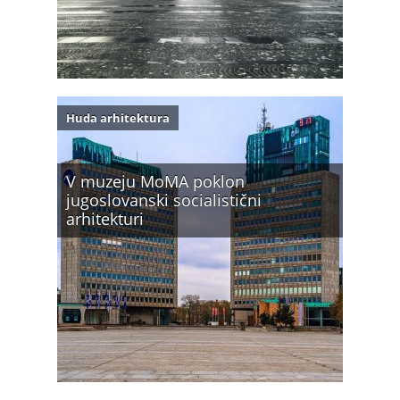
Huda arhitektura
V muzeju MoMA poklon
jugoslovanski socialistični
arhitekturi