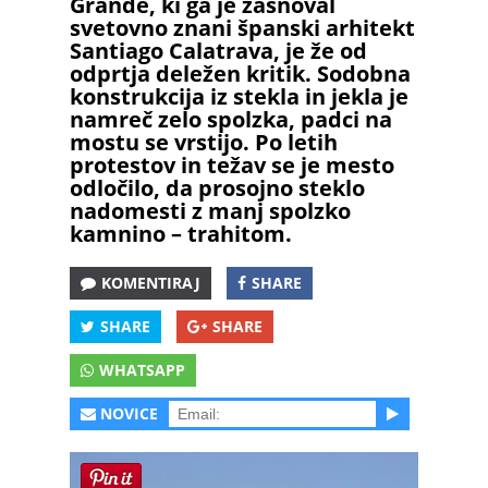
Grande, ki ga je zasnoval
svetovno znani španski arhitekt
Santiago Calatrava, je že od
odprtja deležen kritik. Sodobna
konstrukcija iz stekla in jekla je
namreč zelo spolzka, padci na
mostu se vrstijo. Po letih
protestov in težav se je mesto
odločilo, da prosojno steklo
nadomesti z manj spolzko
kamnino – trahitom.
KOMENTIRAJ
SHARE
SHARE
SHARE
WHATSAPP
NOVICE