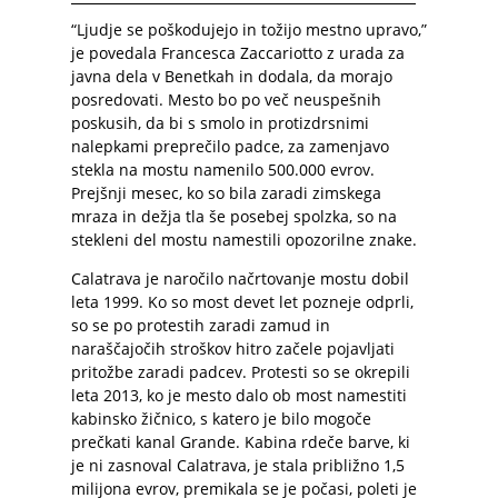
“Ljudje se poškodujejo in tožijo mestno upravo,”
je povedala Francesca Zaccariotto z urada za
javna dela v Benetkah in dodala, da morajo
posredovati. Mesto bo po več neuspešnih
poskusih, da bi s smolo in protizdrsnimi
nalepkami preprečilo padce, za zamenjavo
stekla na mostu namenilo 500.000 evrov.
Prejšnji mesec, ko so bila zaradi zimskega
mraza in dežja tla še posebej spolzka, so na
stekleni del mostu namestili opozorilne znake.
Calatrava je naročilo načrtovanje mostu dobil
leta 1999. Ko so most devet let pozneje odprli,
so se po protestih zaradi zamud in
naraščajočih stroškov hitro začele pojavljati
pritožbe zaradi padcev. Protesti so se okrepili
leta 2013, ko je mesto dalo ob most namestiti
kabinsko žičnico, s katero je bilo mogoče
prečkati kanal Grande. Kabina rdeče barve, ki
je ni zasnoval Calatrava, je stala približno 1,5
milijona evrov, premikala se je počasi, poleti je