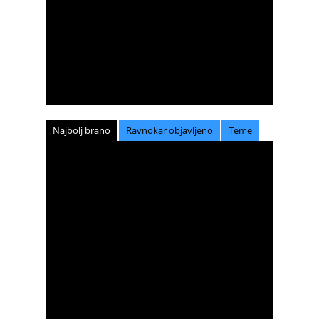
Najbolj brano
Ravnokar objavljeno
Teme