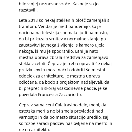
bilo v njej neznosno vroče. Kasneje so jo
razstavili.
Leta 2018 so nekaj steklenih plošč zamenjali s
trahitom. Vendar je med pandemijo, ko je
nacionalna televizija snemala ljudi na mostu,
da bi prikazala vrnitev v normalno stanje po
zaustavitvi javnega življenje, s kamero ujela
nekoga, ki mu je spodrsnilo. Lani je nato
mestna uprava zbrala sredstva za zamenjavo
stekla v celoti. Čeprav je treba opraviti še nekaj
preizkusov in mora načrt odobriti še mestni
oddelek za arhitekturo, je mestna uprava
odločena, da bodo s projektom nadaljevali, da
bi preprečili skoraj vsakodnevne padce, je še
povedala Francesca Zaccariotto.
Čeprav sama ceni Calatravino delo, meni, da
estetska merila ne bi smela prevladati nad
varnostjo in da bo mesto situacijo uredilo, saj
so tožbe zaradi padcev naslovljene na mesto in
ne na arhitekta.