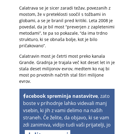
Calatrava se je sicer zaradi težav, povezanih z
mostom, že v preteklosti soočil s tožbami in
globami, a se je branil pred kritiki. Leta 2008 je
povedal, da je bil most “preverjen z zapletenimi
metodami”, te pa so pokazale, “da ima trdno
strukturo, ki se obnaša bolje, kot je bilo
pričakovano”.
Calatravin most je četrti most preko kanala
Grande. Gradnja je trajala več kot deset let in je
stala deset milijonov evrov, medtem ko naj bi
most po prvotnih načrtih stal štiri milijone
evrov.
acebook spreminja nastavitve
, zato
boste v prihodnje lahko videvali manj
vsebin, ki jih z vami delimo na naših
straneh. Če želite, da objavo, ki se vam
zdi zanimiva, vidijo tudi vaši prijatelji, jo