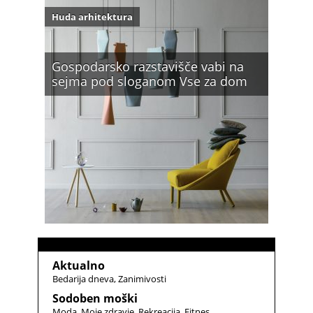
Huda arhitektura
Gospodarsko razstavišče vabi na
sejma pod sloganom Vse za dom
Aktualno
Bedarija dneva
Zanimivosti
Sodoben moški
Moda
Moje zdravje
Rekreacija
Fitnes