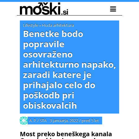
Lifestyle
»
Huda arhitektura
Benetke bodo
popravile
osovraženo
arhitekturno napako,
zaradi katere je
prihajalo celo do
poškodb pri
obiskovalcih
A. P. / STA
3 januarja, 2022
/
pred 5 let
Most preko beneškega kanala