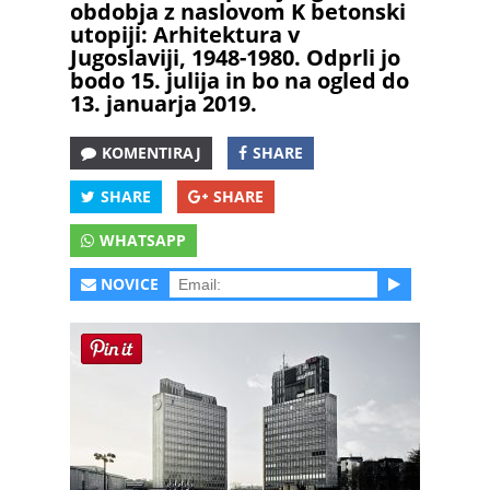
obdobja z naslovom K betonski
utopiji: Arhitektura v
Jugoslaviji, 1948-1980. Odprli jo
bodo 15. julija in bo na ogled do
13. januarja 2019.
KOMENTIRAJ
SHARE
SHARE
SHARE
WHATSAPP
NOVICE