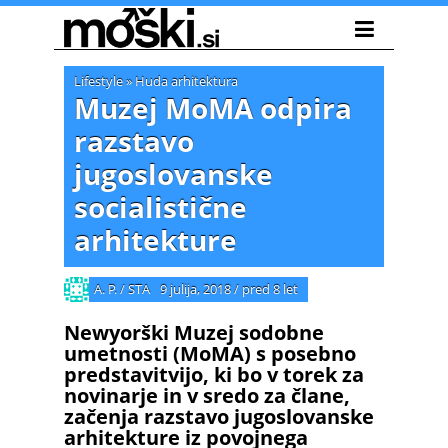
Lifestyle
»
Huda arhitektura
Muzej MoMA odpira
razstavo
jugoslovanske
socialistične
arhitekture
A. P. / STA
9 julija, 2018
/
pred 8 let
Newyorški Muzej sodobne
umetnosti (MoMA) s posebno
predstavitvijo, ki bo v torek za
novinarje in v sredo za člane,
začenja razstavo jugoslovanske
arhitekture iz povojnega