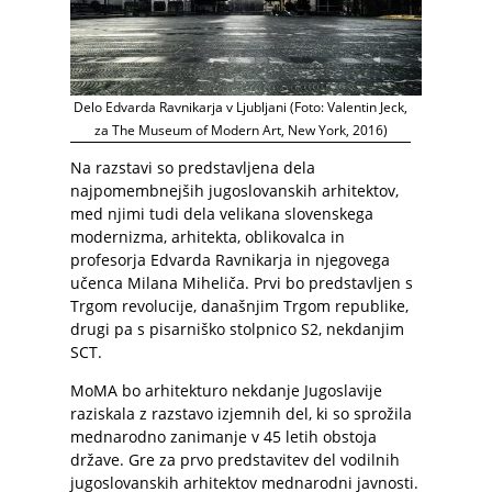
Delo Edvarda Ravnikarja v Ljubljani (Foto: Valentin Jeck,
za The Museum of Modern Art, New York, 2016)
Na razstavi so predstavljena dela
najpomembnejših jugoslovanskih arhitektov,
med njimi tudi dela velikana slovenskega
modernizma, arhitekta, oblikovalca in
profesorja Edvarda Ravnikarja in njegovega
učenca Milana Miheliča. Prvi bo predstavljen s
Trgom revolucije, današnjim Trgom republike,
drugi pa s pisarniško stolpnico S2, nekdanjim
SCT.
MoMA bo arhitekturo nekdanje Jugoslavije
raziskala z razstavo izjemnih del, ki so sprožila
mednarodno zanimanje v 45 letih obstoja
države. Gre za prvo predstavitev del vodilnih
jugoslovanskih arhitektov mednarodni javnosti.