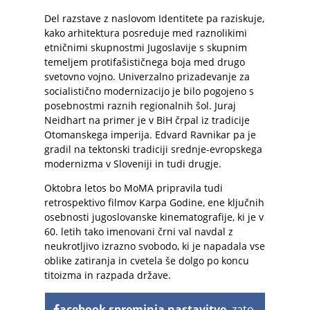
Del razstave z naslovom Identitete pa raziskuje,
kako arhitektura posreduje med raznolikimi
etničnimi skupnostmi Jugoslavije s skupnim
temeljem protifašističnega boja med drugo
svetovno vojno. Univerzalno prizadevanje za
socialistično modernizacijo je bilo pogojeno s
posebnostmi raznih regionalnih šol. Juraj
Neidhart na primer je v BiH črpal iz tradicije
Otomanskega imperija. Edvard Ravnikar pa je
gradil na tektonski tradiciji srednje-evropskega
modernizma v Sloveniji in tudi drugje.
Oktobra letos bo MoMA pripravila tudi
retrospektivo filmov Karpa Godine, ene ključnih
osebnosti jugoslovanske kinematografije, ki je v
60. letih tako imenovani črni val navdal z
neukrotljivo izrazno svobodo, ki je napadala vse
oblike zatiranja in cvetela še dolgo po koncu
titoizma in razpada države.
acebook spreminja nastavitve
, zato