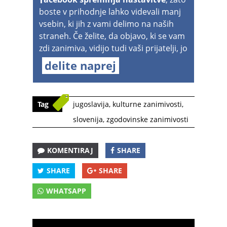
boste v prihodnje lahko videvali manj
vsebin, ki jih z vami delimo na naših
straneh. Če želite, da objavo, ki se vam
zdi zanimiva, vidijo tudi vaši prijatelji, jo
delite naprej
Tag
jugoslavija
,
kulturne zanimivosti
,
slovenija
,
zgodovinske zanimivosti
KOMENTIRAJ
SHARE
SHARE
SHARE
WHATSAPP