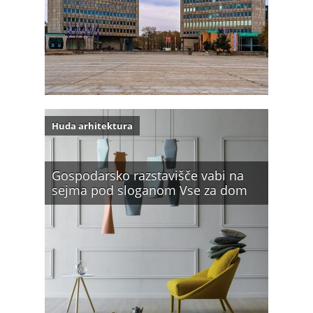
Huda arhitektura
Gospodarsko razstavišče vabi na
sejma pod sloganom Vse za dom