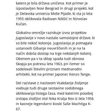
katero je bila država uničena. Kot primer je
izpostavljen Novi Beograd in drugi projekti, kot
je Delavska univerza Moše Pijade, ki sta jo leta
1955 oblikovala Radovan Nikšić in Ninoslav
Kučan.
Globalno omrežje raziskuje izvoz projektov
Jugoslavije v novo nastale samostojne države, ki
so bile nekoč kolonije. Jugoslavija je pomagala
ustanoviti Gibanje neuvrščenih in je na ta
način dobila dostop na trge nekdanjih kolonij.
Obenem pa v ta sklop spada tudi obnova
Skopja po potresu leta 1963, pri čemer so
sodelovali številni priznani mednarodni
arhitekti, kot na primer Japonec Kenzo Tange.
Del razstave z naslovom Vsakdanje življenje
vsebuje tudi druge sestavine sodobnega
oblikovanja tistega časa, med katerimi posebej
izstopa zložljivi stol Nika Kralja Rex iz leta 1956
in kasneje legendarni kioski Saše Machtiga K-
67.