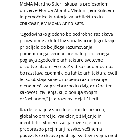
MoMA Martino Stierli skupaj s profesorjem
univerze Florida Atlantic Vladimirjem Kulićem
in pomočnico kuratorja za arhitekturo in
oblikovanje v MoMA Anno Kats.
“Zgodovinsko gledano bo podrobna raziskava
proizvodnje arhitektov socialistične Jugoslavije
pripeljala do boljšega razumevanja
pomembnega, vendar premalo preučenega
poglavja zgodovine arhitekture svetovne
ureditve hladne vojne. Z vidika sodobnosti pa
bo razstava opomnik, da lahko arhitektura cveti
le, ko obstaja širše družbeno razumevanje
njene moči za preobrazbo in dvig družbe ter
kakovosti življenja, ki jo ponuja svojim
državljanom,” je o razstavi dejal Stierli.
Razdeljena je v štiri dele – modernizacija,
globalno omrežje, vsakdanje življenje in
identitete. Modernizacija raziskuje hitro
preobrazbo prej manj razvite, večinoma
podeželske države po drugi svetovni vojni, med