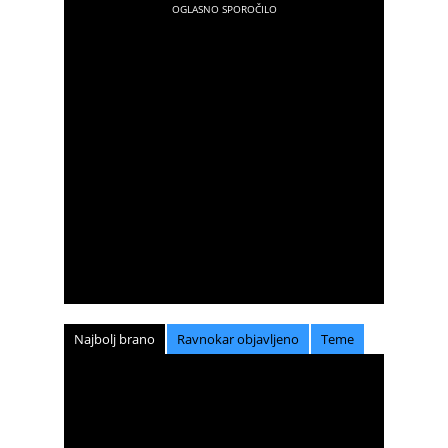
Najbolj brano
Ravnokar objavljeno
Teme