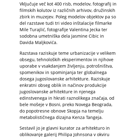
Vključuje več kot 400 risb, modelov, fotografij in
filmskih kolutov iz različnih arhivov, družinskih
zbirk in muzejev. Poleg modelov objektov pa so
del razstave tudi tri video inštalacije filmarke
Mile Turajlić, fotografije Valentina Jecka ter
sodobna umetniška dela Jasmine Cibic in
Davida Maljkovića.
Razstava raziskuje teme urbanizacije v velikem
obsegu, tehnoloških eksperimentov in njihove
uporabe v vsakdanjem življenju, potrošništva,
spomenikov in spominjanja ter globalnega
dosega jugoslovanske arhitekture. Raziskuje
enkratni obseg oblik in načinov produkcije
jugoslovanske arhitekture in njenega
edinstvenega in hkrati raznolikega značaja, od
bele mošeje v Bosni, preko Novega Beograda,
do popotresne obnove Skopja na temelju
metabolističnega dizajna Kenza Tangeja.
Sestavil jo je glavni kurator za arhitekturo in
oblikovanje galerij Philipa Johnsona v okviru