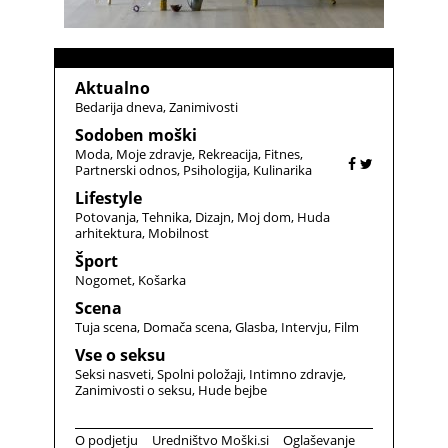
Aktualno
Bedarija dneva
Zanimivosti
Sodoben moški
Moda
Moje zdravje
Rekreacija
Fitnes
Partnerski odnos
Psihologija
Kulinarika
Lifestyle
Potovanja
Tehnika
Dizajn
Moj dom
Huda
arhitektura
Mobilnost
Šport
Nogomet
Košarka
Scena
Tuja scena
Domača scena
Glasba
Intervju
Film
Vse o seksu
Seksi nasveti
Spolni položaji
Intimno zdravje
Zanimivosti o seksu
Hude bejbe
O podjetju
Uredništvo Moški.si
Oglaševanje