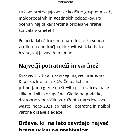
Profimedia
Države proizvajajo velike količine gospodinjskih,
maloprodajnih in gostinskih odpadkov. Po
ocenah naj bi kar tretjina pridelane hrane
končala v smeteh!
Po podatkih Združenih narodov je Slovenija
vodilna na področju učinkovitosti izkoristka
hrane, saj je zavrže najmanj.
Največji potratneži in varčneži
Države, ki v totalu zavržejo največ hrane, so
Kitajska, Indija in ZDA. Če pa količine
primerjamo glede na število prebivalcev, pa je
slika nekoliko drugačna. Glede na podatke,
dostopne v poročilu Združenih narodov
Food
waste index 2021
, so najbolj potratne in najbolj
varčne države sledeče.
Države, ki na leto zavržejo največ
hrane (v kg) na prebivalca: