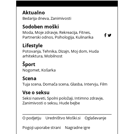
Aktualno
Bedarija dneva
Zanimivosti
Sodoben moški
Moda
Moje zdravje
Rekreacija
Fitnes
Partnerski odnos
Psihologija
Kulinarika
Lifestyle
Potovanja
Tehnika
Dizajn
Moj dom
Huda
arhitektura
Mobilnost
Šport
Nogomet
Košarka
Scena
Tuja scena
Domača scena
Glasba
Intervju
Film
Vse o seksu
Seksi nasveti
Spolni položaji
Intimno zdravje
Zanimivosti o seksu
Hude bejbe
O podjetju
Uredništvo Moški.si
Oglaševanje
Pogoji uporabe strani
Nagradne igre