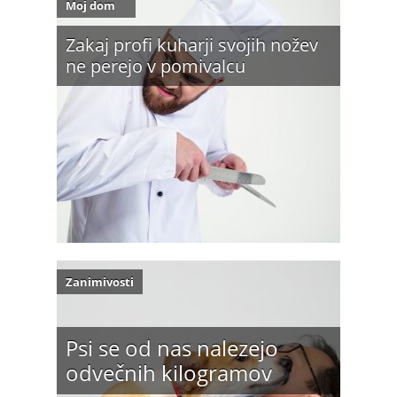
Moj dom
Zakaj profi kuharji svojih nožev
ne perejo v pomivalcu
Zanimivosti
Psi se od nas nalezejo
odvečnih kilogramov