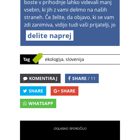
boste v prihodnje lahko videvali manj
vsebin, ki jih z vami delimo na naših
straneh. Če želite, da objavo, ki se vam
zdi zanimiva, vidijo tudi vaši prijatelji, jo
delite naprej
Tag
ekologija
,
slovenija
KOMENTIRAJ
SHARE
/ 11
SHARE
SHARE
WHATSAPP