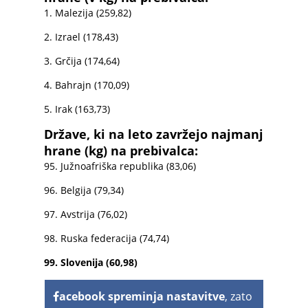
1. Malezija (259,82)
2. Izrael (178,43)
3. Grčija (174,64)
4. Bahrajn (170,09)
5. Irak (163,73)
Države, ki na leto zavržejo najmanj
hrane (kg) na prebivalca:
95. Južnoafriška republika (83,06)
96. Belgija (79,34)
97. Avstrija (76,02)
98. Ruska federacija (74,74)
99. Slovenija (60,98)
acebook spreminja nastavitve
, zato