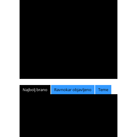
Najbolj brano
Ravnokar objavljeno
Teme