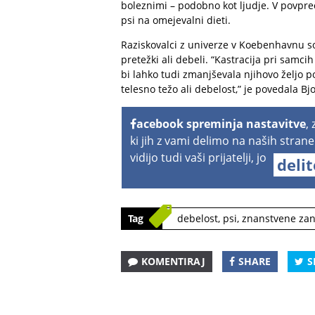
boleznimi – podobno kot ljudje. V povpreč
psi na omejevalni dieti.
Raziskovalci z univerze v Koebenhavnu so 
pretežki ali debeli. “Kastracija pri samci
bi lahko tudi zmanjševala njihovo željo 
telesno težo ali debelost,” je povedala B
acebook spreminja nastavitve
,
ki jih z vami delimo na naših strane
vidijo tudi vaši prijatelji, jo
deli
Tag
debelost
,
psi
,
znanstvene zan
KOMENTIRAJ
SHARE
S