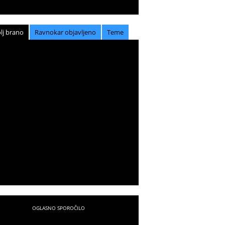
lj brano
Ravnokar objavljeno
Teme