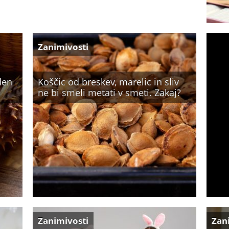
Zanimivosti
eden
Koščic od breskev, marelic in sliv
ne bi smeli metati v smeti. Zakaj?
Zanimivosti
Zan