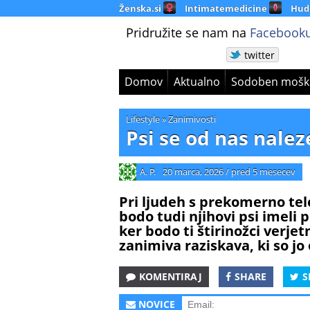
Ženska.si
Intimatemedicine
Hud
Pridružite se nam na
Facebooku
twitter
Domov
Aktualno
Sodoben mošk
Lifestyle
»
Zanimivosti
Psi se od nas nale
A. P.
20 marca, 2026
/
pred 5 mesecev
Pri ljudeh s prekomerno tel
bodo tudi njihovi psi imeli
ker bodo ti štirinožci verje
zanimiva raziskava, ki so jo
KOMENTIRAJ
SHARE
S
NOVICE