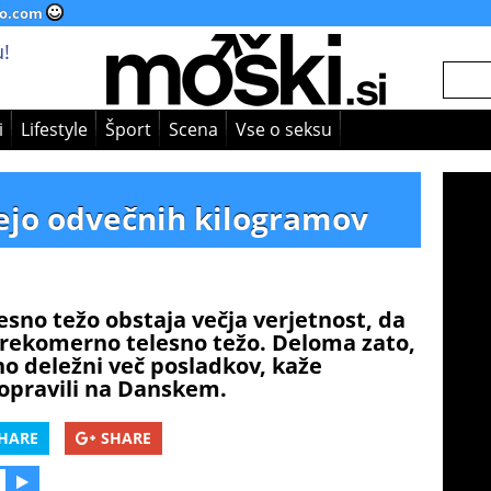
o.com
!
i
Lifestyle
Šport
Scena
Vse o seksu
zejo odvečnih kilogramov
esno težo obstaja večja verjetnost, da
 prekomerno telesno težo. Deloma zato,
tno deležni več posladkov, kaže
 opravili na Danskem.
HARE
SHARE