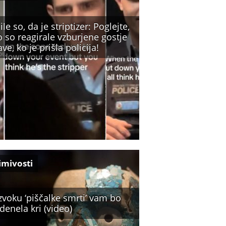
ile so, da je striptizer: Poglejte,
 so reagirale vzburjene gostje
ve, ko je prišla policija!
imivosti
zvoku ‘piščalke smrti’ vam bo
denela kri (video)