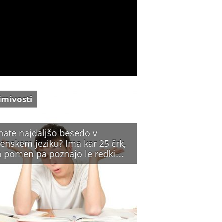
imivosti
nate najdaljšo besedo v
enskem jeziku? Ima kar 25 črk,
n pomen pa poznajo le redki…