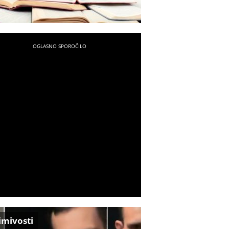
imivosti