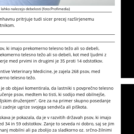
v lahko nalezejo debelosti (foto:Profimedia)
nhavnu pritrjuje tudi sicer precej razširjenemu
stnikom.
ov, ki imajo prekomerno telesno težo ali so debeli,
rekomerno telesno težo ali so debeli, kot med ljudmi z
zmerje med prvimi in drugimi je 35 proti 14 odstotkov.
ventive Veterinary Medicine, je zajela 268 psov, med
erno telesno težo.
je ob objavi komentirala, da lastniki s povprečno telesno
učenje psov, medtem ko tisti, ki sodijo med obilnejše,
teljskim druženjem”. Gre za na primer skupno posedanje
i zadnje ugrize svojega sendviča ali piškota.
ava je pokazala, da je v razvitih državah psov, ki imajo
d 34 in 59 odstotkov. Zanje to seveda ni dobro, saj se jim
manj mobilni ali pa zbolijo za sladkorno oz. srčno-žilnimi