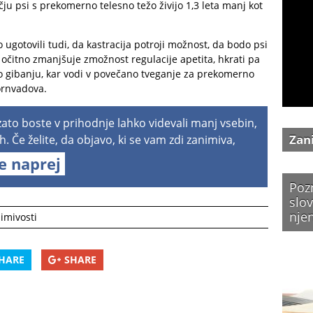
ju psi s prekomerno telesno težo živijo 1,3 leta manj kot
ugotovili tudi, da kastracija potroji možnost, da bodo psi
h očitno zmanjšuje zmožnost regulacije apetita, hkrati pa
po gibanju, kar vodi v povečano tveganje za prekomerno
jornvadova.
 zato boste v prihodnje lahko videvali manj vsebin,
Zan
h. Če želite, da objavo, ki se vam zdi zanimiva,
te naprej
Poz
slov
nje
imivosti
HARE
SHARE