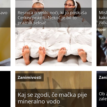
javo
Resnica o veliki noči, ki jo poskuša
Misl
Cerkev prikriti: Nekoč je bil to
kako
praznik seksa!
zaba
Zanimivosti
Zan
Kaj se zgodi, če mačka pije
Ob 
zale
mineralno vodo