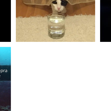
opra
e