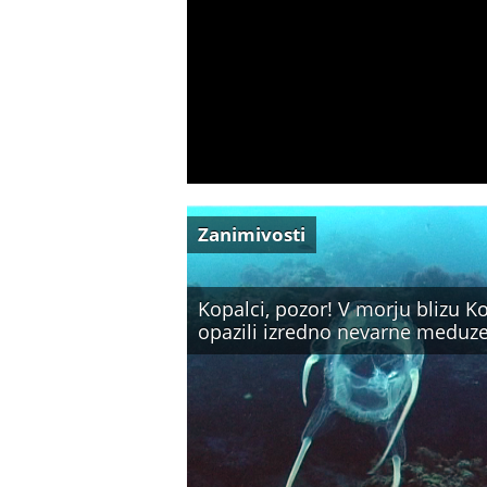
Zanimivosti
Kopalci, pozor! V morju blizu K
opazili izredno nevarne meduz