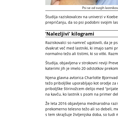
Psi se od svojih lastniko
Študija raziskovalcev na univerzi v Koebe
prepričanju, da so psi podobni svojim la
‘Nalezljivi’ kilogrami
Raziskovalci so namreč ugotovili, da je ps
dvakrat več med lastniki, ki imajo sami p
normalno težo ali tistimi, ki so vitki. Ra
Študija, objavljena v strokovni reviji Pre
katerimi jih je imelo 20 odstotkov prekom
Njena glavna avtorica Charlotte Bjornvad 
težo priboljške uporabljajo kot orodje za 
priboljške štirinožcem delijo med “prija
na kavču, ko lastnik s psom na primer del
Že leta 2016 objavljena mednarodna razisk
prekomerno telesno težo ali so debeli, me
s tem skrajšuje življenjska doba, so tudi 