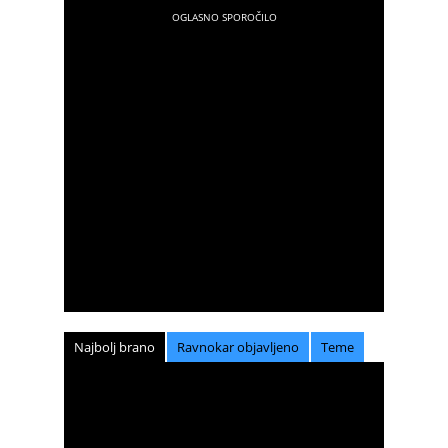
Najbolj brano
Ravnokar objavljeno
Teme