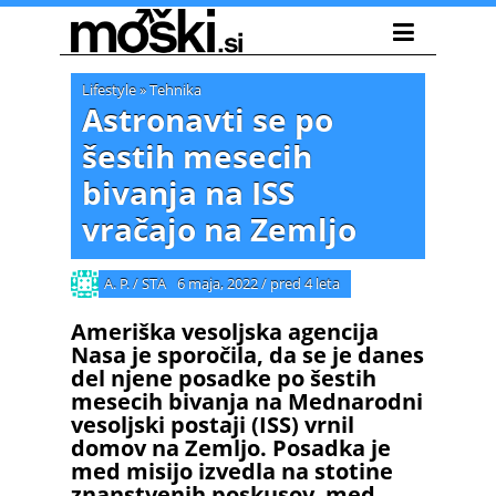
Lifestyle
»
Tehnika
Astronavti se po
šestih mesecih
bivanja na ISS
vračajo na Zemljo
A. P. / STA
6 maja, 2022
/
pred 4 leta
Ameriška vesoljska agencija
Nasa je sporočila, da se je danes
del njene posadke po šestih
mesecih bivanja na Mednarodni
vesoljski postaji (ISS) vrnil
domov na Zemljo. Posadka je
med misijo izvedla na stotine
znanstvenih poskusov, med