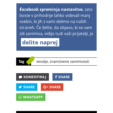
acebook spreminja nastavitve
, zato
boste v prihodnje lahko videvali manj
vsebin, ki jih z vami delimo na naših
straneh. Če želite, da objavo, ki se vam
zdi zanimiva, vidijo tudi vaši prijatelji, jo
delite naprej
Tag
vesolje
,
znanstvene zanimivosti
KOMENTIRAJ
SHARE
SHARE
SHARE
WHATSAPP