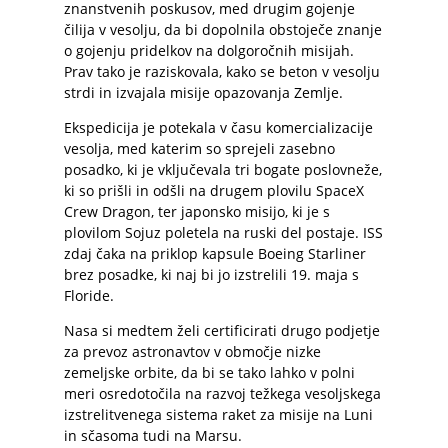
znanstvenih poskusov, med drugim gojenje
čilija v vesolju, da bi dopolnila obstoječe znanje
o gojenju pridelkov na dolgoročnih misijah.
Prav tako je raziskovala, kako se beton v vesolju
strdi in izvajala misije opazovanja Zemlje.
Ekspedicija je potekala v času komercializacije
vesolja, med katerim so sprejeli zasebno
posadko, ki je vključevala tri bogate poslovneže,
ki so prišli in odšli na drugem plovilu SpaceX
Crew Dragon, ter japonsko misijo, ki je s
plovilom Sojuz poletela na ruski del postaje. ISS
zdaj čaka na priklop kapsule Boeing Starliner
brez posadke, ki naj bi jo izstrelili 19. maja s
Floride.
Nasa si medtem želi certificirati drugo podjetje
za prevoz astronavtov v območje nizke
zemeljske orbite, da bi se tako lahko v polni
meri osredotočila na razvoj težkega vesoljskega
izstrelitvenega sistema raket za misije na Luni
in sčasoma tudi na Marsu.