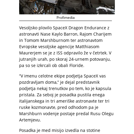
Profimedia
Vesoljsko plovilo SpaceX Dragon Endurance z
astronavti Nase Kaylo Barron, Rajom Charijem
in Tomom Marshburnom ter astronavtom
Evropske vesoljske agencije Matthiasom
Maurerjem se je z ISS odpravilo že v četrtek. V
jutranjih urah, po skoraj 24-urnem potovanju,
pa so se izkrcali ob obali Floride.
“V imenu celotne ekipe podjetja SpaceX vas
pozdravljam doma,” je dejal predstavnik
podjetja nekaj trenutkov po tem, ko je kapsula
pristala. Za seboj je posadka pustila enega
italijanskega in tri ameriške astronavte ter tri
ruske kozmonavte, pred odhodom pa je
Marshburn vodenje postaje predal Rusu Olegu
Artemjevu.
Posadka je med misijo izvedla na stotine