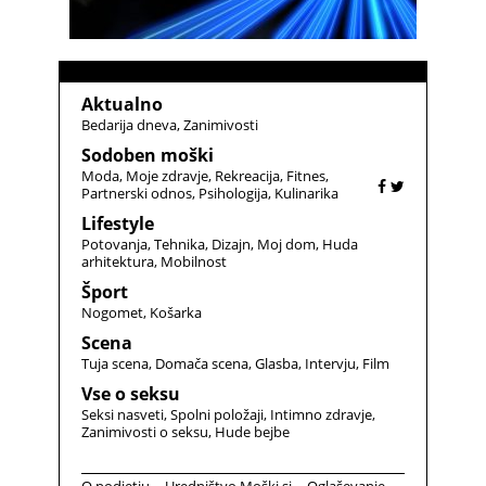
Aktualno
Bedarija dneva
Zanimivosti
Sodoben moški
Moda
Moje zdravje
Rekreacija
Fitnes
Partnerski odnos
Psihologija
Kulinarika
Lifestyle
Potovanja
Tehnika
Dizajn
Moj dom
Huda
arhitektura
Mobilnost
Šport
Nogomet
Košarka
Scena
Tuja scena
Domača scena
Glasba
Intervju
Film
Vse o seksu
Seksi nasveti
Spolni položaji
Intimno zdravje
Zanimivosti o seksu
Hude bejbe