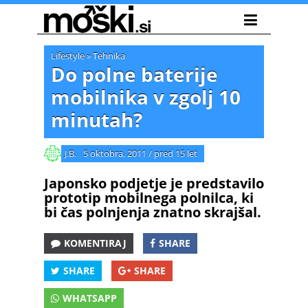
Lifestyle
»
Tehnika
Do polne baterije
mobilnika v zgolj 10
minutah?
J.B.
5 oktobra, 2011
/
pred 15 let
Japonsko podjetje je predstavilo
prototip mobilnega polnilca, ki
bi čas polnjenja znatno skrajšal.
KOMENTIRAJ
SHARE
SHARE
SHARE
WHATSAPP