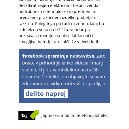
desetkrat višjim električnim tokom, vendar
podrobnosti o tehnološko naprednem in
predvsem praktičnem izdelku podjetje ni
razkrilo. Poleg tega pa tudi ni znano, kdaj bo
izdelek na voljo na tržišču, vendar pa
poznavalci menijo, da bi se lahko načrt
zmogljive baterije uresničil že v dveh letih.
acebook spreminja nastavitve
, zato
boste v prihodnje lahko videvali manj
vsebin, ki jih z vami delimo na naših
straneh. Če želite, da objavo, ki se vam
zdi zanimiva, vidijo tudi vaši prijatelji, jo
delite naprej
Tag
japonska
,
mobilni telefoni
,
polnilec