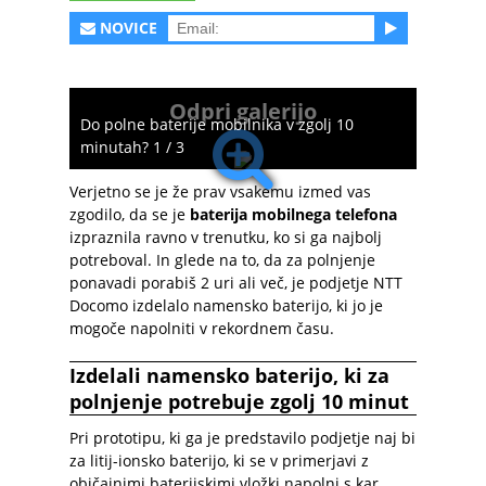
NOVICE
Odpri galerijo
Do polne baterije mobilnika v zgolj 10
minutah? 1 / 3
Verjetno se je že prav vsakemu izmed vas
zgodilo, da se je
baterija mobilnega telefona
izpraznila ravno v trenutku, ko si ga najbolj
potreboval. In glede na to, da za polnjenje
ponavadi porabiš 2 uri ali več, je podjetje NTT
Docomo izdelalo namensko baterijo, ki jo je
mogoče napolniti v rekordnem času.
Izdelali namensko baterijo, ki za
polnjenje potrebuje zgolj 10 minut
Pri prototipu, ki ga je predstavilo podjetje naj bi
za litij-ionsko baterijo, ki se v primerjavi z
običajnimi baterijskimi vložki napolni s kar