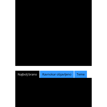
Najbolj brano
Ravnokar objavljeno
Teme