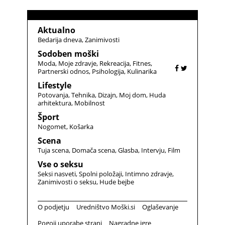
Aktualno
Bedarija dneva
Zanimivosti
Sodoben moški
Moda
Moje zdravje
Rekreacija
Fitnes
Partnerski odnos
Psihologija
Kulinarika
Lifestyle
Potovanja
Tehnika
Dizajn
Moj dom
Huda
arhitektura
Mobilnost
Šport
Nogomet
Košarka
Scena
Tuja scena
Domača scena
Glasba
Intervju
Film
Vse o seksu
Seksi nasveti
Spolni položaji
Intimno zdravje
Zanimivosti o seksu
Hude bejbe
O podjetju
Uredništvo Moški.si
Oglaševanje
Pogoji uporabe strani
Nagradne igre