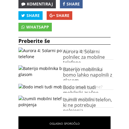
KOMENTIRAJ
SHARE
SHARE
SHARE
WHATSAPP
Preberite še
Aurora 4: Solarni
polnilec za mobilne
telefone
Baterijo mobilnika
bomo lahko napolnili z
glasom
Bodo imeli tudi
mobilniki zračne
blazine?
Izumili mobilni telefon,
ki ne potrebuje
polnjenja