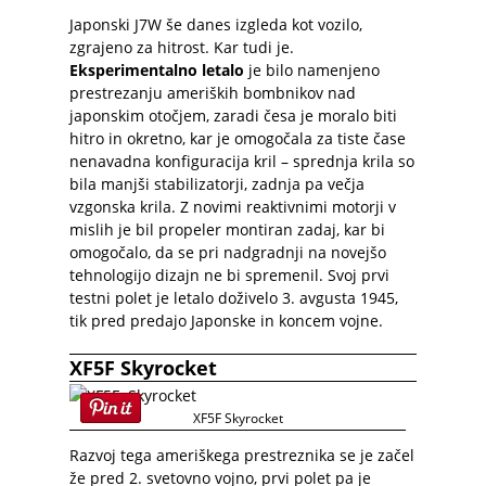
Japonski J7W še danes izgleda kot vozilo,
zgrajeno za hitrost. Kar tudi je.
Eksperimentalno letalo
je bilo namenjeno
prestrezanju ameriških bombnikov nad
japonskim otočjem, zaradi česa je moralo biti
hitro in okretno, kar je omogočala za tiste čase
nenavadna konfiguracija kril – sprednja krila so
bila manjši stabilizatorji, zadnja pa večja
vzgonska krila. Z novimi reaktivnimi motorji v
mislih je bil propeler montiran zadaj, kar bi
omogočalo, da se pri nadgradnji na novejšo
tehnologijo dizajn ne bi spremenil. Svoj prvi
testni polet je letalo doživelo 3. avgusta 1945,
tik pred predajo Japonske in koncem vojne.
XF5F Skyrocket
XF5F Skyrocket
Razvoj tega ameriškega prestreznika se je začel
že pred 2. svetovno vojno, prvi polet pa je