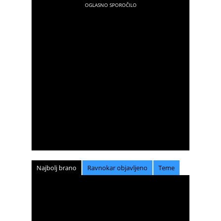
Najbolj brano
Ravnokar objavljeno
Teme