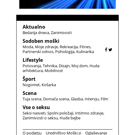
Aktualno
Bedarija dneva
Zanimivosti
Sodoben moški
Moda
Moje zdravje
Rekreacija
Fitnes
Partnerski odnos
Psihologija
Kulinarika
Lifestyle
Potovanja
Tehnika
Dizajn
Moj dom
Huda
arhitektura
Mobilnost
Šport
Nogomet
Košarka
Scena
Tuja scena
Domača scena
Glasba
Intervju
Film
Vse o seksu
Seksi nasveti
Spolni položaji
Intimno zdravje
Zanimivosti o seksu
Hude bejbe
O podjetju
Uredništvo Moški.si
Oglaševanje