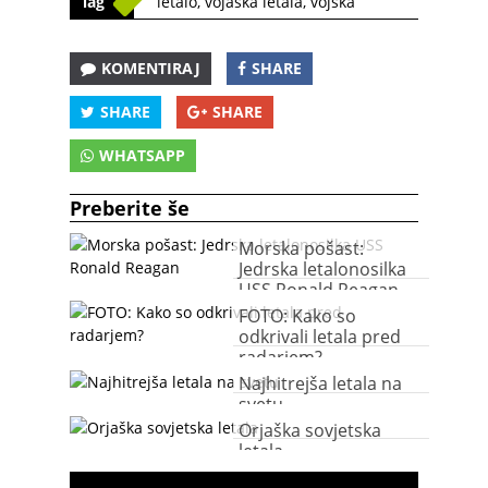
Tag
letalo
,
vojaška letala
,
vojska
KOMENTIRAJ
SHARE
SHARE
SHARE
WHATSAPP
Preberite še
Morska pošast:
Jedrska letalonosilka
USS Ronald Reagan
FOTO: Kako so
odkrivali letala pred
radarjem?
Najhitrejša letala na
svetu
Orjaška sovjetska
letala