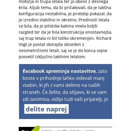
motorja in trupa letala ter jo obesil z desnega
krila. Kljub temu, da bi pričakovali, da je takšna
konfiguracija nestabilna, je prototip pokazal, da
je izredno stabilno in okretno. Prednosti letala
so bila, da je pilotska kabina imela boljši
razgled ter da je bila konstrukcija enostavnejša,
saj trup letala ni bil toliko obremenjen. Richard
Vogt je postal skorajda obseden z
nesimetričnimi letali, saj se je do konca vojne
posvetil izključno takšnim letalom.
acebook spreminja nastavitve
, zato
boste v prihodnje lahko videvali manj
vsebin, ki jih z vami delimo na naših
straneh. Če želite, da objavo, ki se vam
zdi zanimiva, vidijo tudi vaši prijatelji, jo
delite naprej