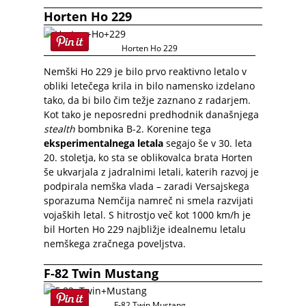
Horten Ho 229
Horten Ho 229
Nemški Ho 229 je bilo prvo reaktivno letalo v
obliki letečega krila in bilo namensko izdelano
tako, da bi bilo čim težje zaznano z radarjem.
Kot tako je neposredni predhodnik današnjega
stealth
bombnika B-2. Korenine tega
eksperimentalnega letala
segajo še v 30. leta
20. stoletja, ko sta se oblikovalca brata Horten
še ukvarjala z jadralnimi letali, katerih razvoj je
podpirala nemška vlada – zaradi Versajskega
sporazuma Nemčija namreč ni smela razvijati
vojaških letal. S hitrostjo več kot 1000 km/h je
bil Horten Ho 229 najbližje idealnemu letalu
nemškega zračnega poveljstva.
F-82 Twin Mustang
F-82 Twin Mustang