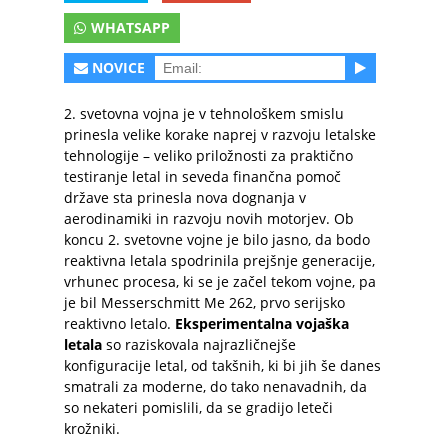
WHATSAPP
NOVICE
2. svetovna vojna je v tehnološkem smislu
prinesla velike korake naprej v razvoju letalske
tehnologije – veliko priložnosti za praktično
testiranje letal in seveda finančna pomoč
države sta prinesla nova dognanja v
aerodinamiki in razvoju novih motorjev. Ob
koncu 2. svetovne vojne je bilo jasno, da bodo
reaktivna letala spodrinila prejšnje generacije,
vrhunec procesa, ki se je začel tekom vojne, pa
je bil Messerschmitt Me 262, prvo serijsko
reaktivno letalo.
Eksperimentalna vojaška
letala
so raziskovala najrazličnejše
konfiguracije letal, od takšnih, ki bi jih še danes
smatrali za moderne, do tako nenavadnih, da
so nekateri pomislili, da se gradijo leteči
krožniki.