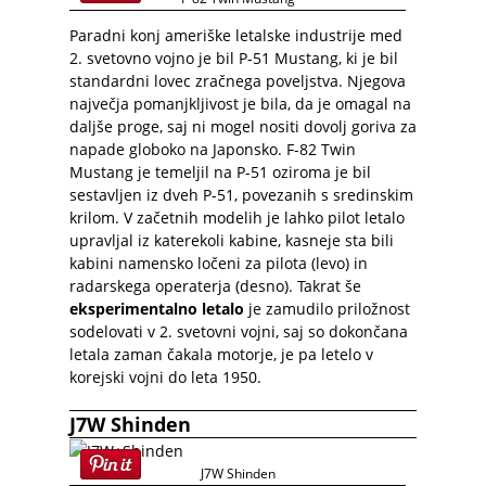
Paradni konj ameriške letalske industrije med
2. svetovno vojno je bil P-51 Mustang, ki je bil
standardni lovec zračnega poveljstva. Njegova
največja pomanjkljivost je bila, da je omagal na
daljše proge, saj ni mogel nositi dovolj goriva za
napade globoko na Japonsko. F-82 Twin
Mustang je temeljil na P-51 oziroma je bil
sestavljen iz dveh P-51, povezanih s sredinskim
krilom. V začetnih modelih je lahko pilot letalo
upravljal iz katerekoli kabine, kasneje sta bili
kabini namensko ločeni za pilota (levo) in
radarskega operaterja (desno). Takrat še
eksperimentalno letalo
je zamudilo priložnost
sodelovati v 2. svetovni vojni, saj so dokončana
letala zaman čakala motorje, je pa letelo v
korejski vojni do leta 1950.
J7W Shinden
J7W Shinden