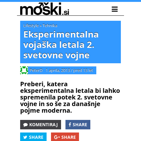
Lifestyle
»
Tehnika
Eksperimentalna
vojaška letala 2.
svetovne vojne
PeterD
1 aprila, 2013
/
pred 13 let
Preberi, katera
eksperimentalna letala bi lahko
spremenila potek 2. svetovne
vojne in so še za današnje
pojme moderna.
KOMENTIRAJ
SHARE
SHARE
SHARE