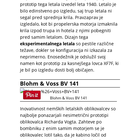
prototip tega letala izvedel leta 1940. Letalo je
bilo edinstveno po izgledu, saj trup letala ni
segal pred sprednja krila. Pravzaprav je
izgledalo, kot bi propelerska motorja izmaknila
krila izpod trupa in hotela z njimi pobegniti
pred samim letalom. Dizajn tega
eksperimentalnega letala
so pestile različne
težave, dokler se konfiguracija ni izkazala za
neprimerno. Enosedežnik je odslužil svoj
namen kot prototip za kasnejšega lovca XF7F, ki
je bil po izgledu dosti bolj običajen.
Blohm & Voss BV 141
Blohm & Voss BV 141
Inovativnost nemških letalskih oblikovalcev so
najbolje ponazarjali nesimetrični prototipi
oblikovalca Richarda Vogta. Zahteve po
bombniku z enim samim motorjem se je
oblikovalec lotil tako, da je kabino ločil od