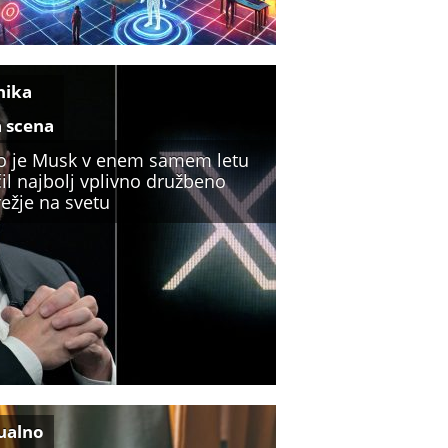
nika
a scena
o je Musk v enem samem letu
il najbolj vplivno družbeno
ežje na svetu
ualno