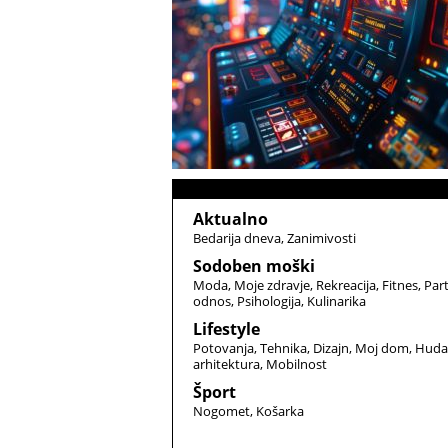
Aktualno
Bedarija dneva
Zanimivosti
Sodoben moški
Moda
Moje zdravje
Rekreacija
Fitnes
Par
odnos
Psihologija
Kulinarika
Lifestyle
Potovanja
Tehnika
Dizajn
Moj dom
Huda
arhitektura
Mobilnost
Šport
Nogomet
Košarka