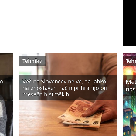
Tehnika
Teh
ko
Večina Slovencev ne ve, da lahko
Met
na enostaven način prihranijo pri
naš
mesečnih stroških