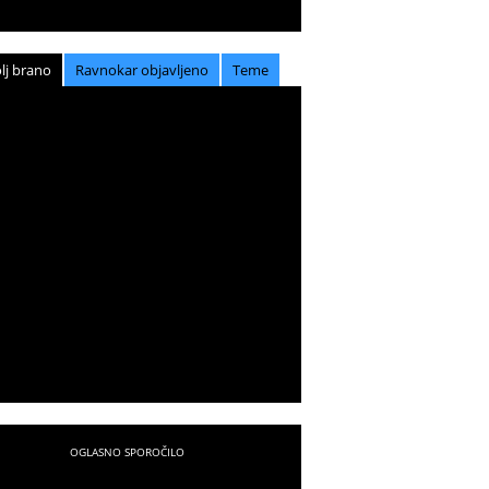
lj brano
Ravnokar objavljeno
Teme