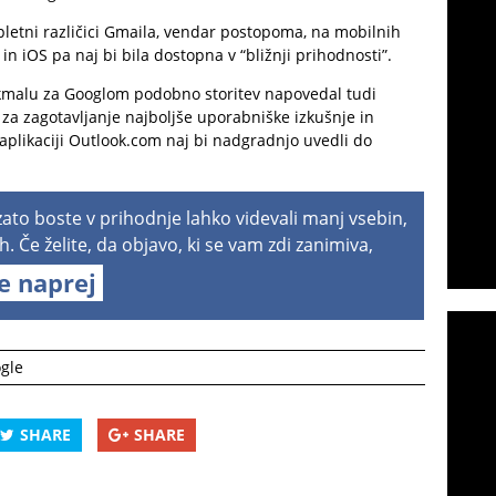
pletni različici Gmaila, vendar postopoma, na mobilnih
n iOS pa naj bi bila dostopna v “bližnji prihodnosti”.
e kmalu za Googlom podobno storitev napovedal tudi
a zagotavljanje najboljše uporabniške izkušnje in
 aplikaciji Outlook.com naj bi nadgradnjo uvedli do
 zato boste v prihodnje lahko videvali manj vsebin,
h. Če želite, da objavo, ki se vam zdi zanimiva,
te naprej
gle
SHARE
SHARE