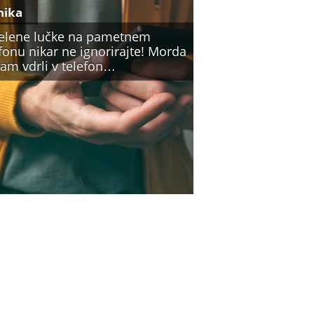
nika
zelene lučke na pametnem
fonu nikar ne ignorirajte! Morda
vam vdrli v telefon…