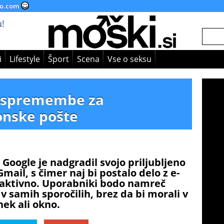
o.com
!
i
Lifestyle
Šport
Scena
Vse o seksu
e spremembe za
onske pošte
Google je nadgradil svojo priljubljeno
mail, s čimer naj bi postalo delo z e-
eraktivno. Uporabniki bodo namreč
 v samih sporočilih, brez da bi morali v
hek ali okno.