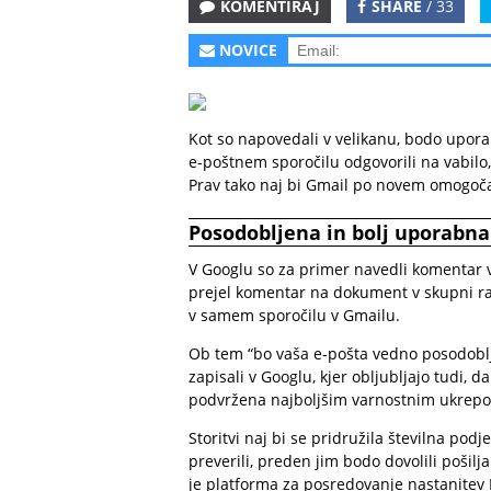
KOMENTIRAJ
SHARE
/ 33
NOVICE
Kot so napovedali v velikanu, bodo upora
e-poštnem sporočilu odgovorili na vabilo,
Prav tako naj bi Gmail po novem omogočal
Posodobljena in bolj uporabna
V Googlu so za primer navedli komentar v 
prejel komentar na dokument v skupni ra
v samem sporočilu v Gmailu.
Ob tem “bo vaša e-pošta vedno posodoblje
zapisali v Googlu, kjer obljubljajo tudi, da
podvržena najboljšim varnostnim ukrepom,
Storitvi naj bi se pridružila številna pod
preverili, preden jim bodo dovolili pošilj
je platforma za posredovanje nastanitev