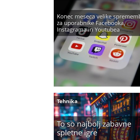
Konec meseca velike spremem
za uporabnike Facebooka,
Instagrama in Youtubea
Tehnika
To so najbolj zabavne
spletne igre