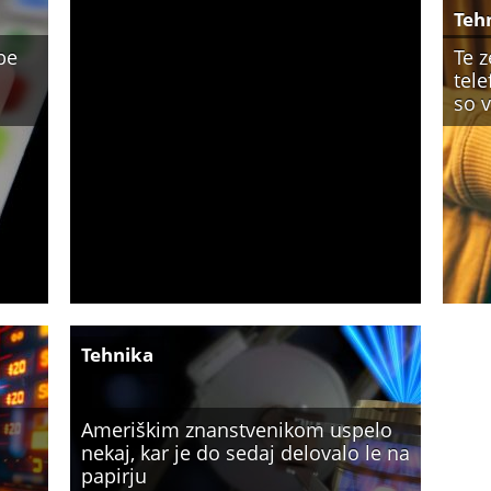
Teh
be
Te 
tele
so 
Tehnika
Ameriškim znanstvenikom uspelo
nekaj, kar je do sedaj delovalo le na
papirju