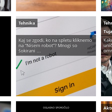
Tehnika
Teh
Tuj
Kaj se zgodi, ko na spletu kliknemo
Kak
na “Nisem robot”? Mnogi so
unič
šokirani …
omr
Akt