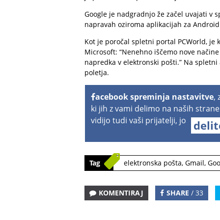
Google je nadgradnjo že začel uvajati v s
napravah oziroma aplikacijah za Android i
Kot je poročal spletni portal PCWorld, j
Microsoft: “Nenehno iščemo nove načine z
napredka v elektronski pošti.” Na spletni
poletja.
acebook spreminja nastavitve
,
ki jih z vami delimo na naših strane
vidijo tudi vaši prijatelji, jo
deli
Tag
elektronska pošta
,
Gmail
,
Goo
KOMENTIRAJ
SHARE
/ 33