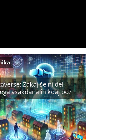
nika
averse: Zakaj še ni del
ega vsakdana in kdaj bo?