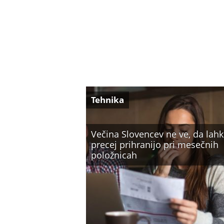
Tehnika
Večina Slovencev ne ve, da lah
precej prihranijo pri mesečnih
položnicah