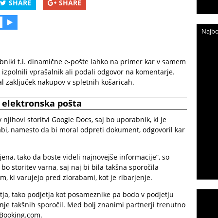
SHARE
SHARE
Najbo
bniki t.i. dinamične e-pošte lahko na primer kar v samem
 izpolnili vprašalnik ali podali odgovor na komentarje.
 zaključek nakupov v spletnih košaricah.
 elektronska pošta
njihovi storitvi Google Docs, saj bo uporabnik, ki je
bi, namesto da bi moral odpreti dokument, odgovoril kar
na, tako da boste videli najnovejše informacije”, so
 bo storitev varna, saj naj bi bila takšna sporočila
 ki varujejo pred zlorabami, kot je ribarjenje.
jetja, tako podjetja kot posameznike pa bodo v podjetju
anje takšnih sporočil. Med bolj znanimi partnerji trenutno
 Booking.com.