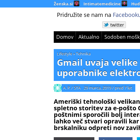
Ženska.si
Intimatemedicine
Hud
Pridružite se nam na
Facebooku
twitter
Domov
Aktualno
Sodoben mošk
Lifestyle
»
Tehnika
Gmail uvaja velik
uporabnike elektr
A. P. / STA
29 marca, 2019
/
pred 7 let
Ameriški tehnološki velikan 
spletno storitev za e-pošto G
poštnimi sporočili bolj int
lahko več stvari opravili kar
brskalniku odpreti nov zavi