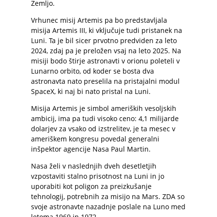
Zemljo.
Vrhunec misij Artemis pa bo predstavljala
misija Artemis III, ki vključuje tudi pristanek na
Luni. Ta je bil sicer prvotno predviden za leto
2024, zdaj pa je preložen vsaj na leto 2025. Na
misiji bodo štirje astronavti v orionu poleteli v
Lunarno orbito, od koder se bosta dva
astronavta nato preselila na pristajalni modul
SpaceX, ki naj bi nato pristal na Luni.
Misija Artemis je simbol ameriških vesoljskih
ambicij, ima pa tudi visoko ceno: 4,1 milijarde
dolarjev za vsako od izstrelitev, je ta mesec v
ameriškem kongresu povedal generalni
inšpektor agencije Nasa Paul Martin.
Nasa želi v naslednjih dveh desetletjih
vzpostaviti stalno prisotnost na Luni in jo
uporabiti kot poligon za preizkušanje
tehnologij, potrebnih za misijo na Mars. ZDA so
svoje astronavte nazadnje poslale na Luno med
letoma 1969 in 1972.