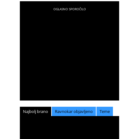
Najbolj brano
Ravnokar objavljeno
Teme