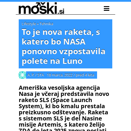
Lifestyle
»
Tehnika
To je nova raketa, s
katero bo NASA
ponovno vzpostavila
polete na Luno
A. P. / STA
18 marca, 2022
/
pred 4 leta
Ameriška vesoljska agencija
Nasa je včeraj predstavila novo
raketo SLS (Space Launch
System), ki bo kmalu prestala
preizkusno odštevanje. Raketa
s sistemom SLS je del Nasine
misije Artemis, s katero želijo
ZDA do leta 2025 znova poslati