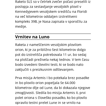
Raketo SLS so v četrtek zvečer počasi preselili iz
poslopja za sestavljanje vesoljskih plovil v
Kennedyjevem vesoljskem središču na Floridi
na več kilometrov oddaljen izstrelitveni
kompleks 39B, je Nasa zapisala v sporočilu za
medije.
Vrnitev na Luno
Raketa z nameščenim vesoljskim plovilom
orion, ki je za približno šest kilometrov dolgo
pot do izstrelišča potrebovala 11 ur, bo sedaj
na ploščadi preživela nekaj tednov. V tem času
bodo izvedeni številni testi, ki se bodo nato
zaključili s preizkusnim odštevanjem.
Prva misija Artemis I bo potekala brez posadke
in bo plovilo orion popeljala še 64.000
kilometrov dlje od Lune, da bi dokazala njegove
zmogljivosti. Sledila bo misija Artemis II, prvi
polet oriona s človeško posadko, ko bo plovilo
opravilo testni prelet Lune in se vrnilo na