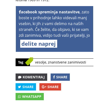
acebook spreminja nastavitve
, zato
boste v prihodnje lahko videvali manj
vsebin, ki jih z vami delimo na naših
straneh. Če želite, da objavo, ki se vam
zdi zanimiva, vidijo tudi vaši prijatelji, jo
delite naprej
Tag
vesolje
,
znanstvene zanimivosti
KOMENTIRAJ
SHARE
SHARE
SHARE
WHATSAPP