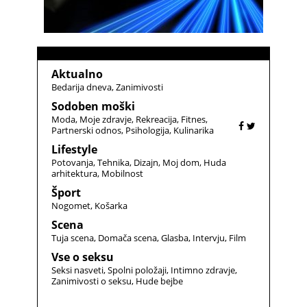
Aktualno
Bedarija dneva
Zanimivosti
Sodoben moški
Moda
Moje zdravje
Rekreacija
Fitnes
Partnerski odnos
Psihologija
Kulinarika
Lifestyle
Potovanja
Tehnika
Dizajn
Moj dom
Huda
arhitektura
Mobilnost
Šport
Nogomet
Košarka
Scena
Tuja scena
Domača scena
Glasba
Intervju
Film
Vse o seksu
Seksi nasveti
Spolni položaji
Intimno zdravje
Zanimivosti o seksu
Hude bejbe