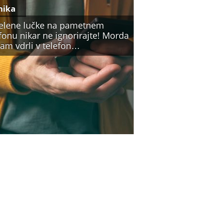
nika
zelene lučke na pametnem
fonu nikar ne ignorirajte! Morda
vam vdrli v telefon…