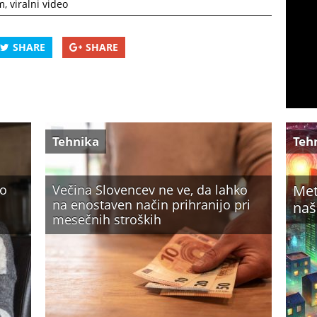
m
,
viralni video
SHARE
SHARE
Tehnika
Teh
ko
Večina Slovencev ne ve, da lahko
Met
na enostaven način prihranijo pri
naš
mesečnih stroških