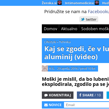
Ženska.si
Intimatemedicine
Hud
Pridružite se nam na
Facebooku
twitter
Domov
Aktualno
Sodoben mošk
Lifestyle
»
Tehnika
Kaj se zgodi, če v 
aluminij (video)
R.G.
29 aprila, 2016
/
pred 10 let
Moški je mislil, da bo lube
eksplodirala, zgodilo pa se j
KOMENTIRAJ
SHARE
/ 10
NOVICE