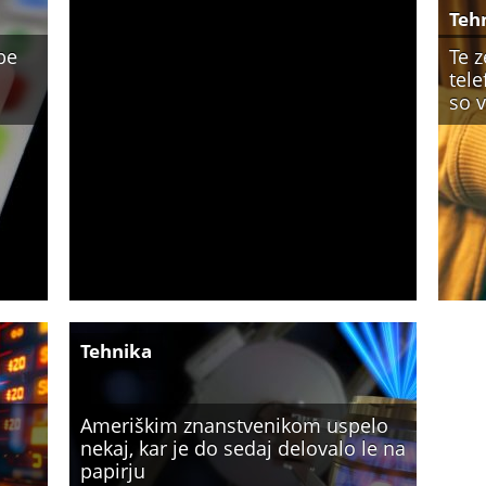
Teh
be
Te 
tele
so 
Tehnika
Ameriškim znanstvenikom uspelo
nekaj, kar je do sedaj delovalo le na
papirju