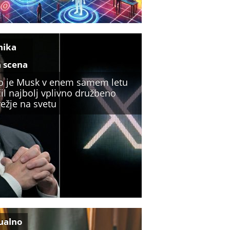
nika
a scena
o je Musk v enem samem letu
il najbolj vplivno družbeno
ežje na svetu
ualno