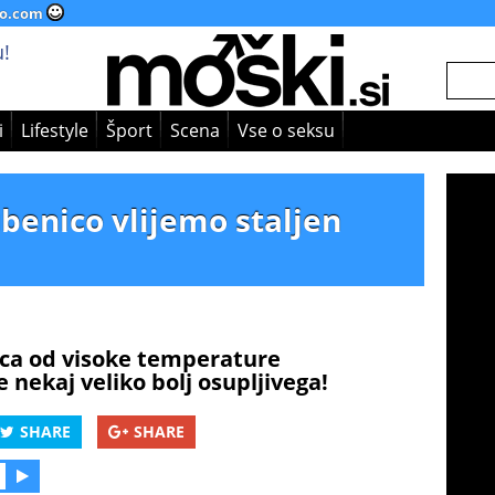
o.com
!
i
Lifestyle
Šport
Scena
Vse o seksu
lubenico vlijemo staljen
nica od visoke temperature
e nekaj veliko bolj osupljivega!
SHARE
SHARE