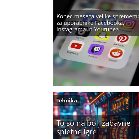
Konec meseca velike spremem
za uporabnike Facebooka,
Instagrama in Youtubea
Tehnika
To so najbolj zabavne
spletne igre