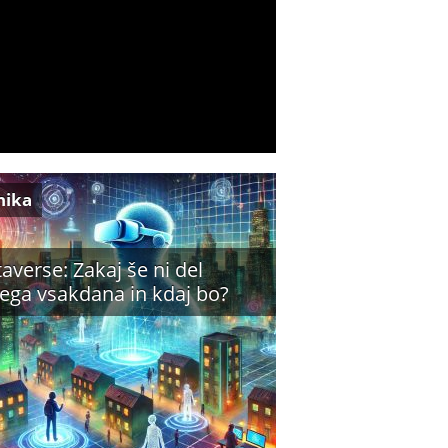
nika
averse: Zakaj še ni del
ega vsakdana in kdaj bo?