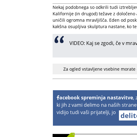
Nekaj podobnega so odkrili tudi iztreblj
Kalifornije (in drugod) težave z določeno 
uničili ogromna mravljišča. Eden od poskus
kakšna osupljiva skulptura nastane, ko t
VIDEO: Kaj se zgodi, če v mrav
Za ogled vstavljene vsebine morate
acebook spreminja nastavitve
,
ki jih z vami delimo na naših strane
vidijo tudi vaši prijatelji, jo
deli