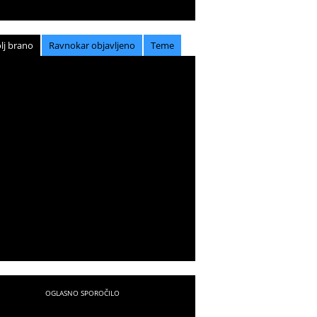
lj brano
Ravnokar objavljeno
Teme