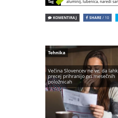
Tag
aluminij
,
lubenica
,
naredi sa
KOMENTIRAJ
SHARE
/ 10
Tehnika
Večina Slovencev ne ve, da lah
precej prihranijo pri mesečnih
položnicah