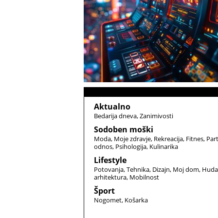
Aktualno
Bedarija dneva
Zanimivosti
Sodoben moški
Moda
Moje zdravje
Rekreacija
Fitnes
Par
odnos
Psihologija
Kulinarika
Lifestyle
Potovanja
Tehnika
Dizajn
Moj dom
Huda
arhitektura
Mobilnost
Šport
Nogomet
Košarka