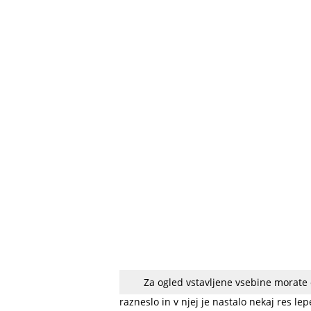
Za ogled vstavljene vsebine morate
V lubenico je vlil tekoč aluminij, ker je ž
razneslo in v njej je nastalo nekaj res le