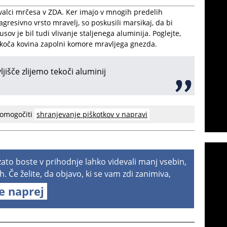
evalci mrčesa v ZDA. Ker imajo v mnogih predelih
agresivno vrsto mravelj, so poskusili marsikaj, da bi
ov je bil tudi vlivanje staljenega aluminija. Poglejte,
ekoča kovina zapolni komore mravljega gnezda.
ljišče zlijemo tekoči aluminij
 omogočiti
shranjevanje piškotkov v napravi
 zato boste v prihodnje lahko videvali manj vsebin,
h. Če želite, da objavo, ki se vam zdi zanimiva,
te naprej