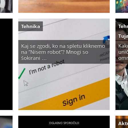
Tehnika
Teh
Tuj
Kaj se zgodi, ko na spletu kliknemo
Kak
na “Nisem robot”? Mnogi so
unič
šokirani …
omr
Akt