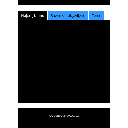
Najbolj brano
Ravnokar objavljeno
Teme