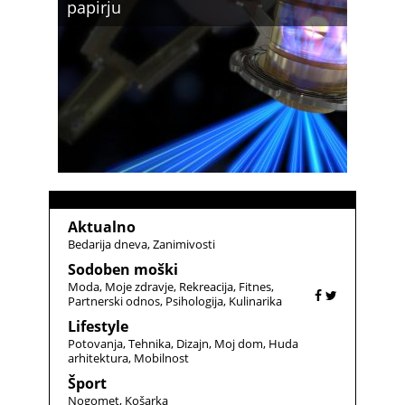
papirju
Aktualno
Bedarija dneva
Zanimivosti
Sodoben moški
Moda
Moje zdravje
Rekreacija
Fitnes
Partnerski odnos
Psihologija
Kulinarika
Lifestyle
Potovanja
Tehnika
Dizajn
Moj dom
Huda
arhitektura
Mobilnost
Šport
Nogomet
Košarka