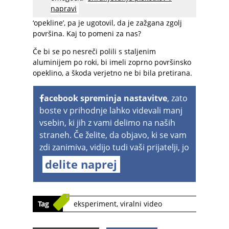
stekel kot voda, pri tem pa pustil le svetlo rjavo
napravi
sled. Ko je zarezal v meso, da bi izmeril globino
‘opekline’, pa je ugotovil, da je zažgana zgolj
površina. Kaj to pomeni za nas?
Če bi se po nesreči polili s staljenim
aluminijem po roki, bi imeli zoprno površinsko
opeklino, a škoda verjetno ne bi bila pretirana.
acebook spreminja nastavitve
, zato
boste v prihodnje lahko videvali manj
vsebin, ki jih z vami delimo na naših
straneh. Če želite, da objavo, ki se vam
zdi zanimiva, vidijo tudi vaši prijatelji, jo
delite naprej
Tag
eksperiment
,
viralni video