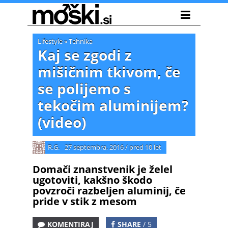
Lifestyle
»
Tehnika
Kaj se zgodi z
mišičnim tkivom, če
se polijemo s
tekočim aluminijem?
(video)
R.G.
27 septembra, 2016
/
pred 10 let
Domači znanstvenik je želel
ugotoviti, kakšno škodo
povzroči razbeljen aluminij, če
pride v stik z mesom
KOMENTIRAJ
SHARE
/ 5