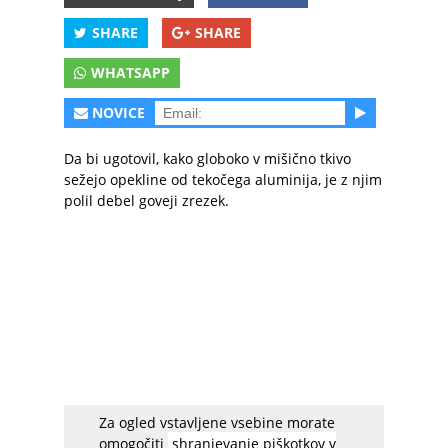
SHARE
SHARE
WHATSAPP
NOVICE
Da bi ugotovil, kako globoko v mišično tkivo
sežejo opekline od tekočega aluminija, je z njim
polil debel goveji zrezek.
Za ogled vstavljene vsebine morate
Na njegovo presenečenje pa je aluminij z mesa
omogočiti
shranjevanje piškotkov v