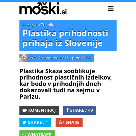
Lifestyle
»
Tehnika
Plastika prihodnosti
prihaja iz Slovenije
R.G.
20 januarja, 2015
/
pred 12 let
Plastika Skaza sooblikuje
prihodnost plastičnih izdelkov,
kar bodo v prihodnjih dneh
dokazovali tudi na sejmu v
Parizu.
KOMENTIRAJ
SHARE
/ 49
SHARE
/ 1
SHARE
WHATSAPP