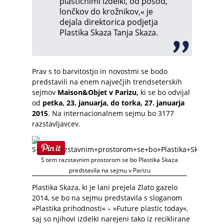
plastičnimi izdelki, od posod,
lončkov do krožnikov,« je
dejala direktorica podjetja
Plastika Skaza Tanja Skaza.
Prav s to barvitostjo in novostmi se bodo
predstavili na enem največjih trendseterskih
sejmov
Maison&Objet v Parizu,
ki se bo odvijal
od
petka, 23. januarja, do torka, 27. januarja
2015
. Na internacionalnem sejmu bo 3177
razstavljavcev.
S tem razstavnim prostorom se bo Plastika Skaza
predstavila na sejmu v Parizu
Plastika Skaza, ki je lani prejela Zlato gazelo
2014, se bo na sejmu predstavila s sloganom
»Plastika prihodnosti« – »Future plastic today«,
saj so njihovi izdelki narejeni tako iz reciklirane