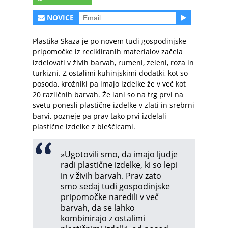
NOVICE
Plastika Skaza je po novem tudi gospodinjske
pripomočke iz recikliranih materialov začela
izdelovati v živih barvah, rumeni, zeleni, roza in
turkizni. Z ostalimi kuhinjskimi dodatki, kot so
posoda, krožniki pa imajo izdelke že v več kot
20 različnih barvah. Že lani so na trg prvi na
svetu ponesli plastične izdelke v zlati in srebrni
barvi, pozneje pa prav tako prvi izdelali
plastične izdelke z bleščicami.
»Ugotovili smo, da imajo ljudje
radi plastične izdelke, ki so lepi
in v živih barvah. Prav zato
smo sedaj tudi gospodinjske
pripomočke naredili v več
barvah, da se lahko
kombinirajo z ostalimi