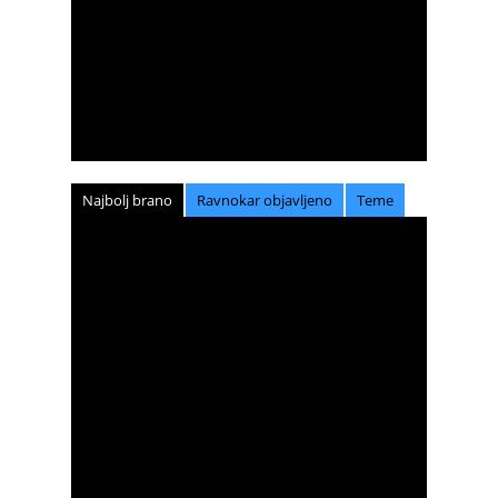
Najbolj brano
Ravnokar objavljeno
Teme