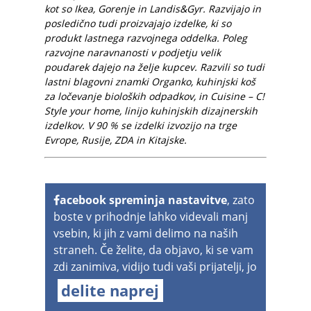
kot so Ikea, Gorenje in Landis&Gyr. Razvijajo in
posledično tudi proizvajajo izdelke, ki so
produkt lastnega razvojnega oddelka. Poleg
razvojne naravnanosti v podjetju velik
poudarek dajejo na želje kupcev. Razvili so tudi
lastni blagovni znamki Organko, kuhinjski koš
za ločevanje bioloških odpadkov, in Cuisine – C!
Style your home, linijo kuhinjskih dizajnerskih
izdelkov. V 90 % se izdelki izvozijo na trge
Evrope, Rusije, ZDA in Kitajske.
acebook spreminja nastavitve
, zato
boste v prihodnje lahko videvali manj
vsebin, ki jih z vami delimo na naših
straneh. Če želite, da objavo, ki se vam
zdi zanimiva, vidijo tudi vaši prijatelji, jo
delite naprej