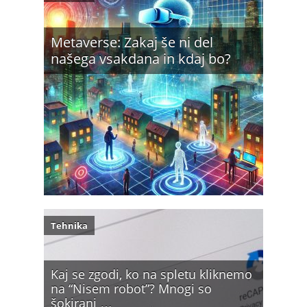
Metaverse: Zakaj še ni del
našega vsakdana in kdaj bo?
Tehnika
Kaj se zgodi, ko na spletu kliknemo
na “Nisem robot”? Mnogi so
šokirani …