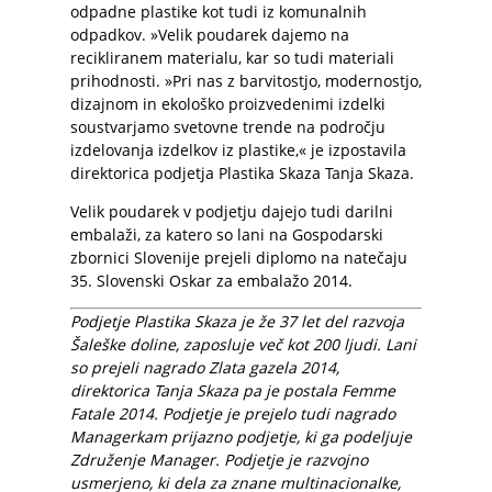
odpadne plastike kot tudi iz komunalnih
odpadkov. »Velik poudarek dajemo na
recikliranem materialu, kar so tudi materiali
prihodnosti. »Pri nas z barvitostjo, modernostjo,
dizajnom in ekološko proizvedenimi izdelki
soustvarjamo svetovne trende na področju
izdelovanja izdelkov iz plastike,« je izpostavila
direktorica podjetja Plastika Skaza Tanja Skaza.
Velik poudarek v podjetju dajejo tudi darilni
embalaži, za katero so lani na Gospodarski
zbornici Slovenije prejeli diplomo na natečaju
35. Slovenski Oskar za embalažo 2014.
Podjetje Plastika Skaza je že 37 let del razvoja
Šaleške doline, zaposluje več kot 200 ljudi. Lani
so prejeli nagrado Zlata gazela 2014,
direktorica Tanja Skaza pa je postala Femme
Fatale 2014. Podjetje je prejelo tudi nagrado
Managerkam prijazno podjetje, ki ga podeljuje
Združenje Manager. Podjetje je razvojno
usmerjeno, ki dela za znane multinacionalke,