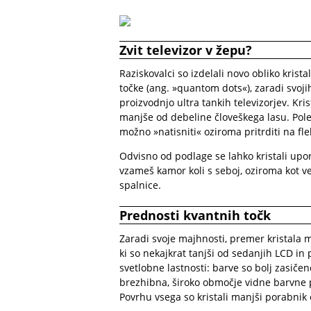
Zvit televizor v žepu?
Raziskovalci so izdelali novo obliko krista
točke (ang. »quantom dots«), zaradi svoj
proizvodnjo ultra tankih televizorjev. Kr
manjše od debeline človeškega lasu. Poleg 
možno »natisniti« oziroma pritrditi na flek
Odvisno od podlage se lahko kristali upor
vzameš kamor koli s seboj, oziroma kot ve
spalnice.
Prednosti kvantnih točk
Zaradi svoje majhnosti, premer kristala m
ki so nekajkrat tanjši od sedanjih LCD in 
svetlobne lastnosti: barve so bolj zasič
brezhibna, široko območje vidne barvne 
Povrhu vsega so kristali manjši porabnik 