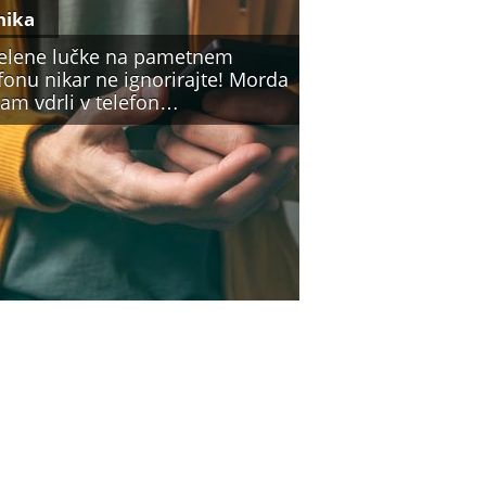
nika
zelene lučke na pametnem
fonu nikar ne ignorirajte! Morda
vam vdrli v telefon…