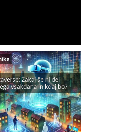
nika
averse: Zakaj še ni del
ega vsakdana in kdaj bo?