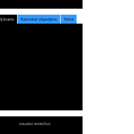
lj brano
Ravnokar objavljeno
Teme