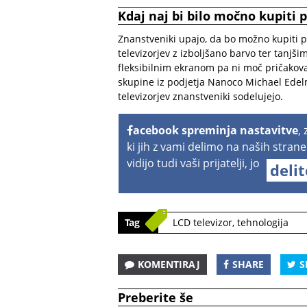
Kdaj naj bi bilo močno kupiti p
Znanstveniki upajo, da bo možno kupiti p
televizorjev z izboljšano barvo ter tanjš
fleksibilnim ekranom pa ni moč pričakovati
skupine iz podjetja Nanoco Michael Edelm
televizorjev znanstveniki sodelujejo.
acebook spreminja nastavitve
,
ki jih z vami delimo na naših strane
vidijo tudi vaši prijatelji, jo
deli
Tag
LCD televizor
,
tehnologija
KOMENTIRAJ
SHARE
S
Preberite še