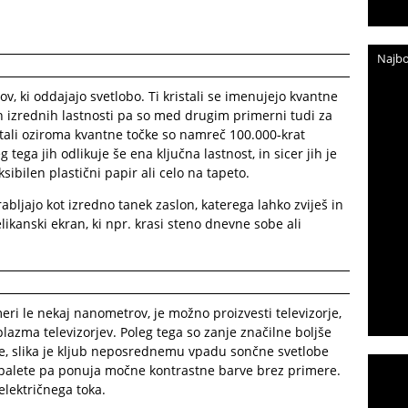
Najbo
lov, ki oddajajo svetlobo. Ti kristali se imenujejo kvantne
ih izrednih lastnosti pa so med drugim primerni tudi za
istali oziroma kvantne točke so namreč 100.000-krat
tega jih odlikuje še ena ključna lastnost, in sicer jih je
sibilen plastični papir ali celo na tapeto.
abljajo kot izredno tanek zaslon, katerega lahko zviješ in
likanski ekran, ki npr. krasi steno dnevne sobe ali
eri le nekaj nanometrov, je možno proizvesti televizorje,
plazma televizorjev. Poleg tega so zanje značilne boljše
ene, slika je kljub neposrednemu vpadu sončne svetlobe
palete pa ponuja močne kontrastne barve brez primere.
električnega toka.