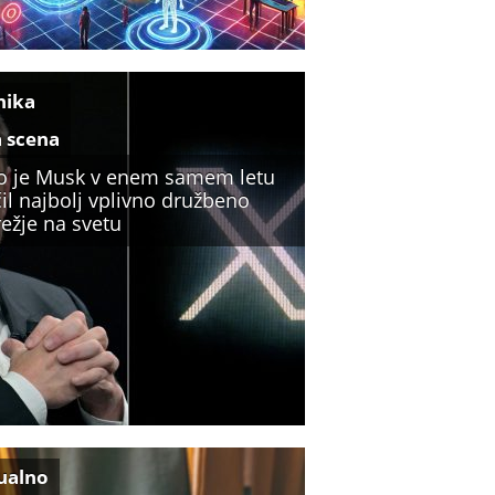
nika
a scena
o je Musk v enem samem letu
il najbolj vplivno družbeno
ežje na svetu
ualno