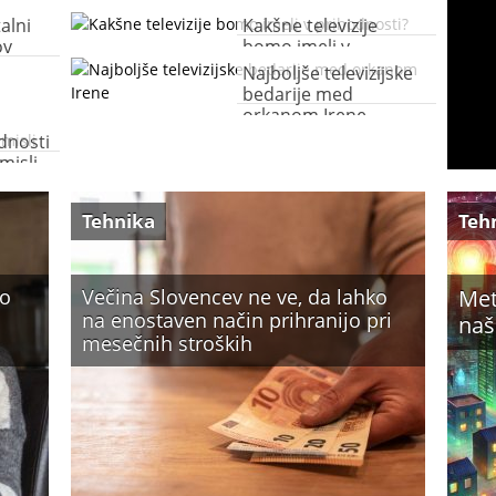
talni
Kakšne televizije
ov
bomo imeli v
prihodnosti?
Najboljše televizijske
bedarije med
orkanom Irene
odnosti
misli
Tehnika
Teh
ko
Večina Slovencev ne ve, da lahko
Met
na enostaven način prihranijo pri
naš
mesečnih stroških