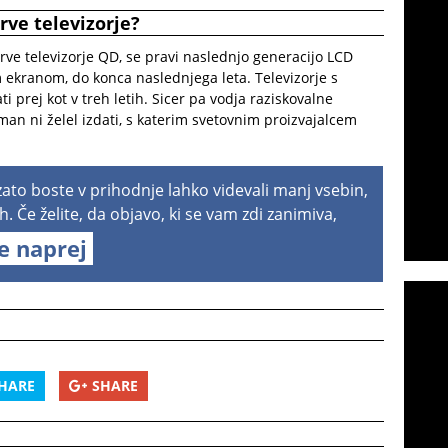
rve televizorje?
rve televizorje QD, se pravi naslednjo generacijo LCD
im ekranom, do konca naslednjega leta. Televizorje s
 prej kot v treh letih. Sicer pa vodja raziskovalne
an ni želel izdati, s katerim svetovnim proizvajalcem
 zato boste v prihodnje lahko videvali manj vsebin,
h. Če želite, da objavo, ki se vam zdi zanimiva,
te naprej
HARE
SHARE