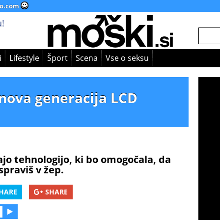
o.com
!
i
Lifestyle
Šport
Scena
Vse o seksu
 nova generacija LCD
jajo tehnologijo, ki bo omogočala, da
ospraviš v žep.
HARE
SHARE