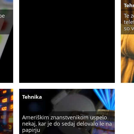
Teh
be
Te 
tele
so 
Tehnika
Ameriškim znanstvenikom uspelo
nekaj, kar je do sedaj delovalo le na
papirju