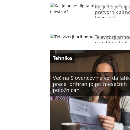
Kaj je bolje: digi
pretvornik ali n
televizor?
Televizorji prih
nam bodo brali 
Tehnika
Večina Slovencev ne ve, da lah
precej prihranijo pri mesečnih
položnicah