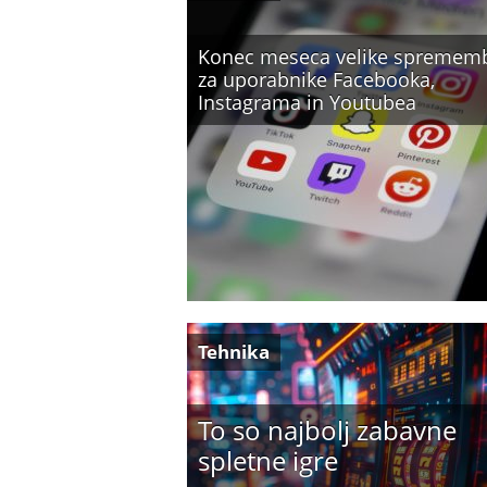
Konec meseca velike spremem
za uporabnike Facebooka,
Instagrama in Youtubea
Tehnika
To so najbolj zabavne
spletne igre