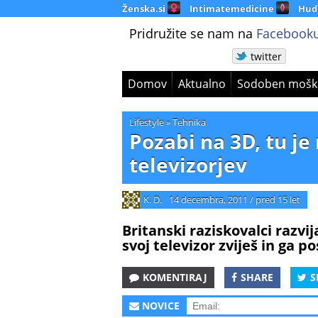
Ženska.si
Intimatemedicine
Hud
Pridružite se nam na
Facebooku
twitter
Domov
Aktualno
Sodoben mošk
Lifestyle
»
Tehnika
Pozabi na 3D, tu je
televizorjev
K. D.
14 decembra, 2011
/
pred 15 let
Britanski raziskovalci razvi
svoj televizor zviješ in ga p
KOMENTIRAJ
SHARE
S
NOVICE