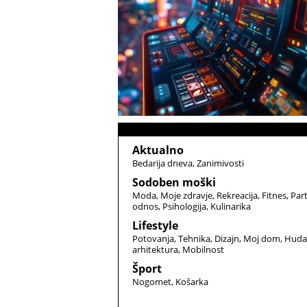
Aktualno
Bedarija dneva
Zanimivosti
Sodoben moški
Moda
Moje zdravje
Rekreacija
Fitnes
Par
odnos
Psihologija
Kulinarika
Lifestyle
Potovanja
Tehnika
Dizajn
Moj dom
Huda
arhitektura
Mobilnost
Šport
Nogomet
Košarka