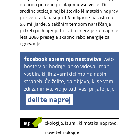
da bodo potrebe po hlajenju vse večje. Do
sredine stoletja naj bi število klimatskih naprav
po svetu z današnjih 1,6 milijarde naraslo na
5,6 milijarde. S takšnim tempom naraščanja
potreb po hlajenju bo raba energije za hlajenje
leta 2060 presegla skupno rabo energije za
ogrevanje.
acebook spreminja nastavitve
, zato
boste v prihodnje lahko videvali manj
vsebin, ki jih z vami delimo na naših
straneh. Če želite, da objavo, ki se vam
zdi zanimiva, vidijo tudi vaši prijatelji, jo
delite naprej
Tag
ekologija
,
izumi
,
klimatska naprava
,
nove tehnologije