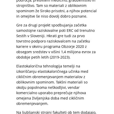
področja, predvsem medicino, gradbeništvo in
strojništvo. Tam so materiali z oblikovnim
spominom že široko prisotni, a njihov potencial
in omejitve še niso dovolj dobro poznane.
Gre za drugi projekt spodbujanja začetka
samostojne raziskovalne poti ERC od trenutno
šestih v Sloveniji. Hkrati gre tudi za prvo
tovrstno podporo raziskovalcem na začetku
kariere v okviru programa Obzorje 2020 z
obsegom sredstev v višini 1,4 milijona evrov za
obdobje petih letih (2019-2023).
Elastokalorična tehnologija temelji na
izkoriščanju elastokaloričnega učinka med
cikličnim obremenjevanjem materialov z
oblikovnim spominom. Takšni materiali so
okolju popolnoma neškodljivi, vendar
komercialno uporabo preprečuje njihova
omejena življenjska doba med cikličnim
obremenjevanjem.
Na ljubljanski strojni fakulteti ob tem dodajajo,