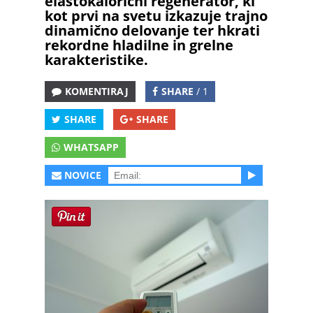
elastokalorični regenerator, ki
kot prvi na svetu izkazuje trajno
dinamično delovanje ter hkrati
rekordne hladilne in grelne
karakteristike.
KOMENTIRAJ
SHARE
/ 1
SHARE
SHARE
WHATSAPP
NOVICE