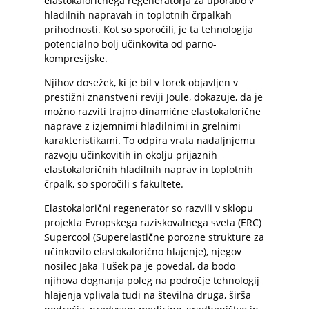
elastokaloričnega regeneratorja za uporabo v
hladilnih napravah in toplotnih črpalkah
prihodnosti. Kot so sporočili, je ta tehnologija
potencialno bolj učinkovita od parno-
kompresijske.
Njihov dosežek, ki je bil v torek objavljen v
prestižni znanstveni reviji Joule, dokazuje, da je
možno razviti trajno dinamične elastokalorične
naprave z izjemnimi hladilnimi in grelnimi
karakteristikami. To odpira vrata nadaljnjemu
razvoju učinkovitih in okolju prijaznih
elastokaloričnih hladilnih naprav in toplotnih
črpalk, so sporočili s fakultete.
Elastokalorični regenerator so razvili v sklopu
projekta Evropskega raziskovalnega sveta (ERC)
Supercool (Superelastične porozne strukture za
učinkovito elastokalorično hlajenje), njegov
nosilec Jaka Tušek pa je povedal, da bodo
njihova dognanja poleg na področje tehnologij
hlajenja vplivala tudi na številna druga, širša