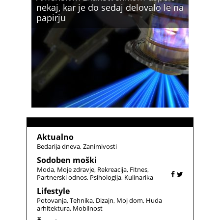
nekaj, kar je do sedaj delovalo le na
papirju
Aktualno
Bedarija dneva
Zanimivosti
Sodoben moški
Moda
Moje zdravje
Rekreacija
Fitnes
Partnerski odnos
Psihologija
Kulinarika
Lifestyle
Potovanja
Tehnika
Dizajn
Moj dom
Huda
arhitektura
Mobilnost