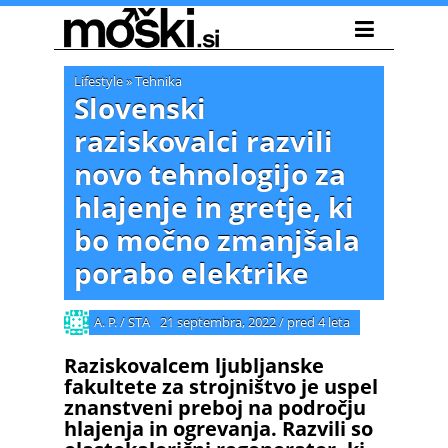
Lifestyle
»
Tehnika
Slovenski
raziskovalci razvili
novo tehnologijo za
hlajenje in gretje, ki
bo močno zmanjšala
porabo elektrike
A. P. / STA
21 septembra, 2022
/
pred 4 leta
Raziskovalcem ljubljanske
fakultete za strojništvo je uspel
znanstveni preboj na področju
hlajenja in ogrevanja. Razvili so