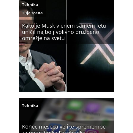
Tehnika
Tuja scena
Kako je Musk v enem samem letu
uničil najbolj vplivno družbeno
omrežje na svetu
Tehnika
Konec meseca velike spremembe
za uporabnike Facebooka,