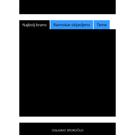
Najbolj brano
Ravnokar objavljeno
Teme