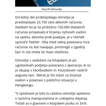
foto:Profimedia
Osrednji del prokitajskega omrežja je
predstavljalo 23.750 zelo aktivnih računov,
medtem ko je še približno 150.000 dodatnih
računov prispevalo k širjenju njihovih vsebin
na spletu, denimo prek poobjav, je v četrtek
sporočil Twitter. Oba med seboj povezana niza
računov so, kot navajajo, prestregli v zgodnji
fazi in sta imela še malo sledilcev.
Omrežje s sedežem na Kitajskem je po
ugotovitvah podjetja povezano z operacijo, ki so
jo skupaj s Facebookom in Youtubeom razkrili
avgusta lani. Takrat je šlo zlasti za širjenje
vsebin v povezavi s politično situacijo v
Hongkongu.
“V splošnem je bilo to celotno omrežje vpleteno
v različna manipulativna in usklajena dejanja.
Tvitali so v glavnem v kitajskem jeziku in širili