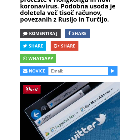
koronavirus. Podobna usoda je
doletela več tisoč računov,
povezanih z Rusijo in Turčijo.
KOMENTIRAJ
SHARE
SHARE
SHARE
WHATSAPP
NOVICE