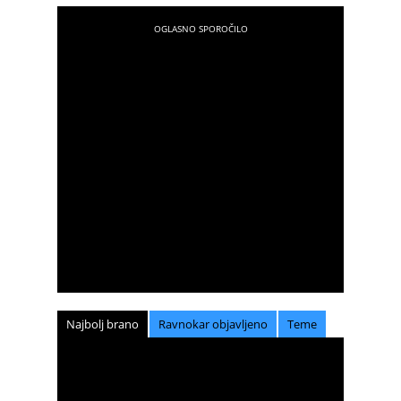
Najbolj brano
Ravnokar objavljeno
Teme