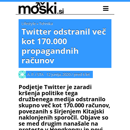
Lifestyle
»
Tehnika
Twitter odstranil več
kot 170.000
propagandnih
računov
A. P. / STA
12 junija, 2020
/
pred 6 let
Podjetje Twitter je zaradi
kršenja politike tega
družbenega medija odstranilo
skupno več kot 170.000 računov,
povezanih s širjenjem Kitajski
naklonjenih sporočil. Objave so
se med drugim nanašale na
proteste v Hongkongu in novi