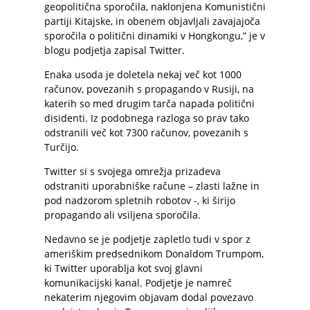
geopolitična sporočila, naklonjena Komunistični
partiji Kitajske, in obenem objavljali zavajajoča
sporočila o politični dinamiki v Hongkongu,” je v
blogu podjetja zapisal Twitter.
Enaka usoda je doletela nekaj več kot 1000
računov, povezanih s propagando v Rusiji, na
katerih so med drugim tarča napada politični
disidenti. Iz podobnega razloga so prav tako
odstranili več kot 7300 računov, povezanih s
Turčijo.
Twitter si s svojega omrežja prizadeva
odstraniti uporabniške račune – zlasti lažne in
pod nadzorom spletnih robotov -, ki širijo
propagando ali vsiljena sporočila.
Nedavno se je podjetje zapletlo tudi v spor z
ameriškim predsednikom Donaldom Trumpom,
ki Twitter uporablja kot svoj glavni
komunikacijski kanal. Podjetje je namreč
nekaterim njegovim objavam dodal povezavo