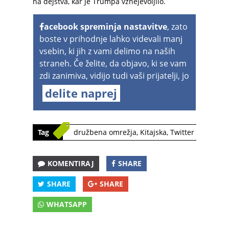
na dejstva, kar je Trumpa vznejevoljilo.
acebook spreminja nastavitve
, zato
boste v prihodnje lahko videvali manj
vsebin, ki jih z vami delimo na naših
straneh. Če želite, da objavo, ki se vam
zdi zanimiva, vidijo tudi vaši prijatelji, jo
delite naprej
Tag
družbena omrežja
,
Kitajska
,
Twitter
KOMENTIRAJ
SHARE
SHARE
SHARE
WHATSAPP