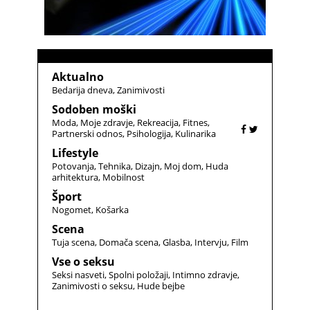
Aktualno
Bedarija dneva
Zanimivosti
Sodoben moški
Moda
Moje zdravje
Rekreacija
Fitnes
Partnerski odnos
Psihologija
Kulinarika
Lifestyle
Potovanja
Tehnika
Dizajn
Moj dom
Huda
arhitektura
Mobilnost
Šport
Nogomet
Košarka
Scena
Tuja scena
Domača scena
Glasba
Intervju
Film
Vse o seksu
Seksi nasveti
Spolni položaji
Intimno zdravje
Zanimivosti o seksu
Hude bejbe