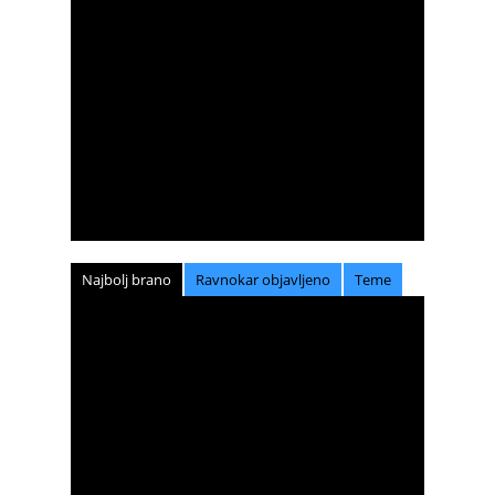
Najbolj brano
Ravnokar objavljeno
Teme