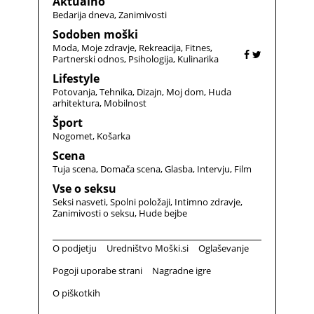
Aktualno
Bedarija dneva
Zanimivosti
Sodoben moški
Moda
Moje zdravje
Rekreacija
Fitnes
Partnerski odnos
Psihologija
Kulinarika
Lifestyle
Potovanja
Tehnika
Dizajn
Moj dom
Huda
arhitektura
Mobilnost
Šport
Nogomet
Košarka
Scena
Tuja scena
Domača scena
Glasba
Intervju
Film
Vse o seksu
Seksi nasveti
Spolni položaji
Intimno zdravje
Zanimivosti o seksu
Hude bejbe
O podjetju
Uredništvo Moški.si
Oglaševanje
Pogoji uporabe strani
Nagradne igre
O piškotkih