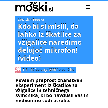
Lifestyle
»
Tehnika
Kdo bi si mislil, da
lahko iz škatlice za
vžigalice naredimo
delujoč mikrofon!
(video)
T. F.
10 februarja, 2016
/
pred 10 let
Povsem preprost znanstven
eksperiment iz škatlice za
vžigalice in tehničnega
svinčnika, ki bo navdušil vas in
nedvomno tudi otroke.