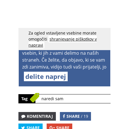
Za ogled vstavljene vsebine morate
acebook spreminja nastavitve
, zato
omogočiti
shranjevanje piškotkov v
napravi
boste v prihodnje lahko videvali manj
vsebin, ki jih z vami delimo na naših
straneh. Če želite, da objavo, ki se vam
zdi zanimiva, vidijo tudi vaši prijatelji, jo
delite naprej
Tag
naredi sam
KOMENTIRAJ
SHARE
/ 19
SHARE
SHARE