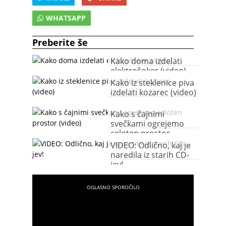
WHATSAPP
Preberite še
Kako doma izdelati
elektrošoker (video)
Kako iz steklenice piva
izdelati kozarec (video)
Kako s čajnimi
svečkami ogrejemo
celoten prostor
(video)
VIDEO: Odlično, kaj je
naredila iz starih CD-
jev!