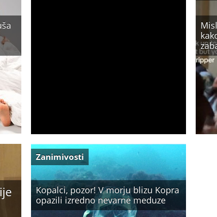
uša
Misl
kako
zaba
Zanimivosti
ije
Kopalci, pozor! V morju blizu Kopra
opazili izredno nevarne meduze