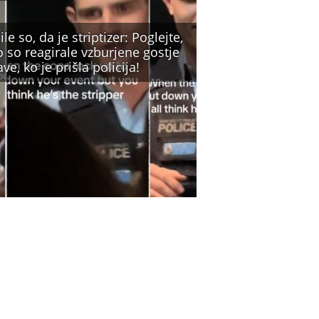
ile so, da je striptizer: Poglejte,
 so reagirale vzburjene gostje
ve, ko je prišla policija!