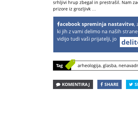
srhljivi hrup zbegal in prestrašil. Nam z
prizore iz grozljivk …
acebook spreminja nastavitve
,
ki jih z vami delimo na naših strane
vidijo tudi vaši prijatelji, jo
deli
Tag
arheologija
,
glasba
,
nenavadni
KOMENTIRAJ
SHARE
S