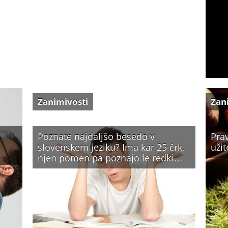
Zanimivosti
Zan
Poznate najdaljšo besedo v
Prav
slovenskem jeziku? Ima kar 25 črk,
užit
njen pomen pa poznajo le redki…