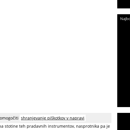
Najbo
 omogočiti
shranjevanje piškotkov v napravi
 kot neke vrste psihološko orožje. Vojaki so med
na stotine teh pradavnih instrumentov, nasprotnika pa je