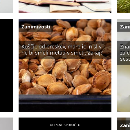
Zanimivosti
Zan
Koščic od breskev, marelic in sliv
Zna
ne bi smeli metati v smeti. Zakaj?
za 
sest
Zan