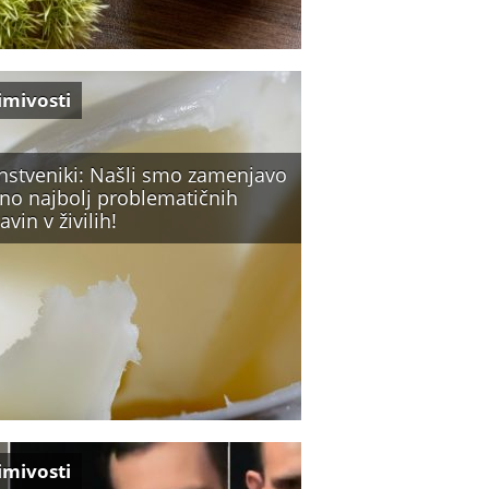
imivosti
nstveniki: Našli smo zamenjavo
eno najbolj problematičnih
avin v živilih!
imivosti