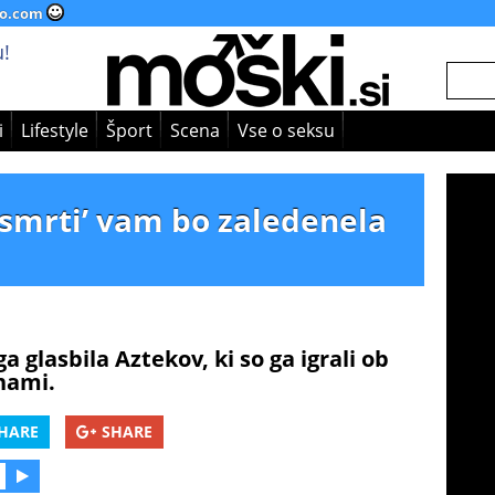
o.com
!
i
Lifestyle
Šport
Scena
Vse o seksu
 smrti’ vam bo zaledenela
 glasbila Aztekov, ki so ga igrali ob
nami.
HARE
SHARE