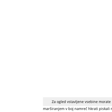
Za ogled vstavljene vsebine morate
Azteki so te piščali uporabljali predvsem
marširanjem v boj namreč hkrati piskali 