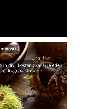
imivosti
i in divji kostanj: Zakaj je eden
en, drugi pa strupen?