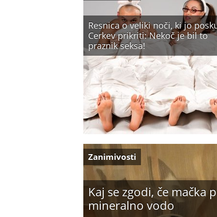
Resnica o veliki noči, ki jo posk
Cerkev prikriti: Nekoč je bil to
praznik seksa!
Zanimivosti
Kaj se zgodi, če mačka p
mineralno vodo