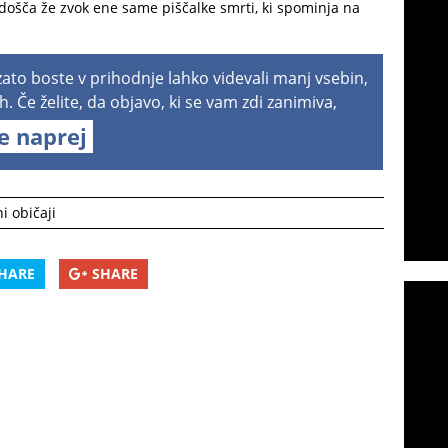
adošča že zvok ene same piščalke smrti, ki spominja na
 zato boste v prihodnje lahko videvali manj vsebin,
h. Če želite, da objavo, ki se vam zdi zanimiva,
te naprej
 običaji
HARE
SHARE