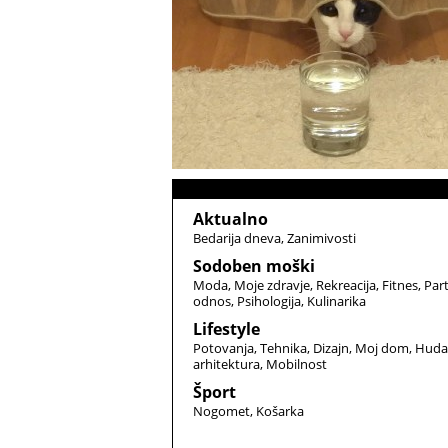
Aktualno
Bedarija dneva
Zanimivosti
Sodoben moški
Moda
Moje zdravje
Rekreacija
Fitnes
Par
odnos
Psihologija
Kulinarika
Lifestyle
Potovanja
Tehnika
Dizajn
Moj dom
Huda
arhitektura
Mobilnost
Šport
Nogomet
Košarka