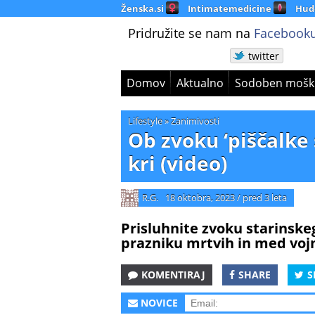
Ženska.si
Intimatemedicine
Hud
Pridružite se nam na
Facebooku
twitter
Domov
Aktualno
Sodoben mošk
Lifestyle
»
Zanimivosti
Ob zvoku ‘piščalke
kri (video)
R.G.
18 oktobra, 2023
/
pred 3 leta
Prisluhnite zvoku starinskega
prazniku mrtvih in med voj
KOMENTIRAJ
SHARE
S
NOVICE