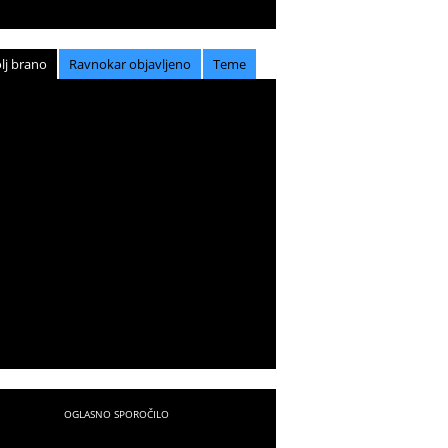
lj brano
Ravnokar objavljeno
Teme